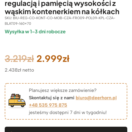
regulacją i pamięcią wysokości z
wąskim kontenerkiem na kółkach
SKU:
BIU-REG-CO-KONT-CO-MOB-CZA-FRO09-POL09-KPL-CZA-
BLAT09-160×70
Wysyłka w 1–3 dni robocze
Pierwotna
Aktualna
3.219
zł
2.999
zł
2.438zł netto
cena
cena
wynosiła:
wynosi:
Planujesz większe zamówienie?
Skontaktuj się z nami
biuro@deerhorn.pl
3.219zł.
2.999zł.
+48 535 975 875
jesteśmy dostępni 7 dni w tygodniu!