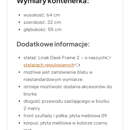
Wymiary kontenerka:
wysokość: 64 cm
szerokość: 32 cm
głębokość: 55 cm
Dodatkowe informacje:
stelaż: Linak Desk Frame 2 – o naszych👉
stelażach regulowanych
👈
możliwe jest zamówienie blatu w
niestandardowym wymiarze
istnieje możliwość dodania akcesoriów do
biurka
długość przewodu zasilającego w biurku:
2 metry
front szuflady i półka: płyta meblowa 09
korpus: płyta meblowa w kolorze czarny