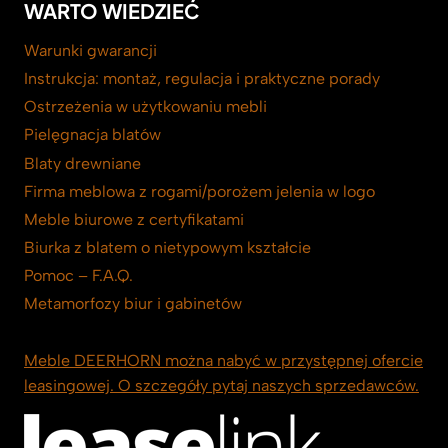
WARTO WIEDZIEĆ
Warunki gwarancji
Instrukcja: montaż, regulacja i praktyczne porady
Ostrzeżenia w użytkowaniu mebli
Pielęgnacja blatów
Blaty drewniane
Firma meblowa z rogami/porożem jelenia w logo
Meble biurowe z certyfikatami
Biurka z blatem o nietypowym kształcie
Pomoc – F.A.Q.
Metamorfozy biur i gabinetów
Meble DEERHORN można nabyć w przystępnej ofercie
leasingowej. O szczegóły pytaj naszych sprzedawców.