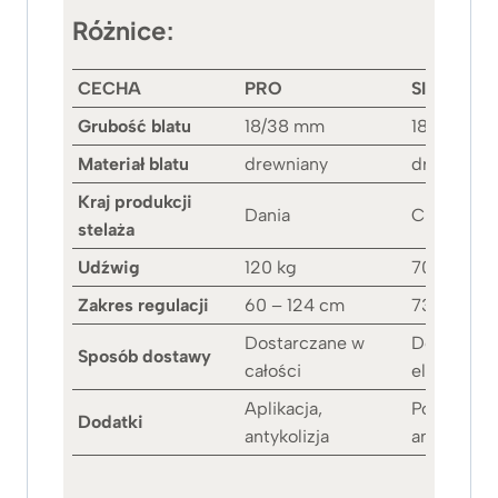
Różnice:
CECHA
PRO
SIMPLE
Grubość blatu
18/38 mm
18 mm
Materiał blatu
drewniany
drewniany
Kraj produkcji
Dania
Chiny
stelaża
Udźwig
120 kg
70 kg
Zakres regulacji
60 – 124 cm
73,5 – 118
Dostarczane w
Dostarcza
Sposób dostawy
całości
elementac
Aplikacja,
Podstawo
Dodatki
antykolizja
antykolizja