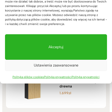
może nie działać tak dobrze, a treść może nie być dostosowana do Twoich
zainteresowań. Klikając przycisk Akceptuj lub po prostu kontynuując
Nowoczesna komoda z
korzystanie z naszej strony internetowej, wyrażają Państwo zgodę na
czterema drzwiami do
używanie przez nas plików cookie. Możesz odwiedzić naszą stronę z
przechowywania
polityką dotyczącą plików cookie, aby dowiedzieć się więcej na ich temat -
firmowych materiałów
i w każdej chwili zmienić swoje preferencje.
(1)
1.589
zł
Oceniono
5.00
na 5
Akceptuj
Ustawienia zaawansowane
Szafa biurowa do
archiwizacji
dokumentów,
Polityka plików cookies
Polityka prywatności
Polityka prywatności
dwudrzwiowa, imitacja
drewna
1.699
zł