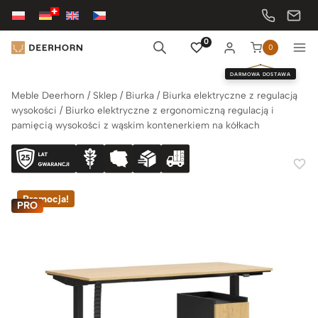
Przejdź
do
treści
0
0
DARMOWA DOSTAWA
Meble Deerhorn
/
Sklep
/
Biurka
/
Biurka elektryczne z regulacją
wysokości
/
Biurko elektryczne z ergonomiczną regulacją i
pamięcią wysokości z wąskim kontenerkiem na kółkach
Promocja!