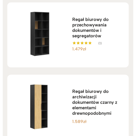
Regał biurowy do
przechowywania
dokumentów i
segregatorów
(1)
1.479
zł
Oceniono
5.00
na 5
Regał biurowy do
archiwizacji
dokumentów czarny z
elementami
drewnopodobnymi
1.589
zł