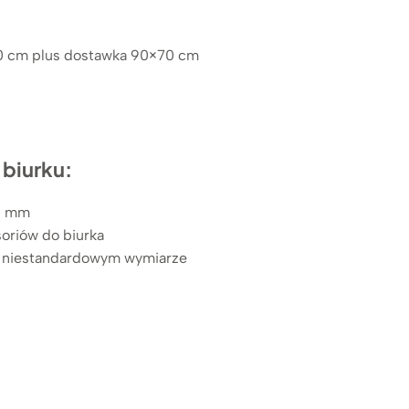
9
z
ł
0 cm plus dostawka 90×70 cm
d
o
3
.
8
7
biurku:
9
z
25 mm
ł
soriów do biurka
w niestandardowym wymiarze