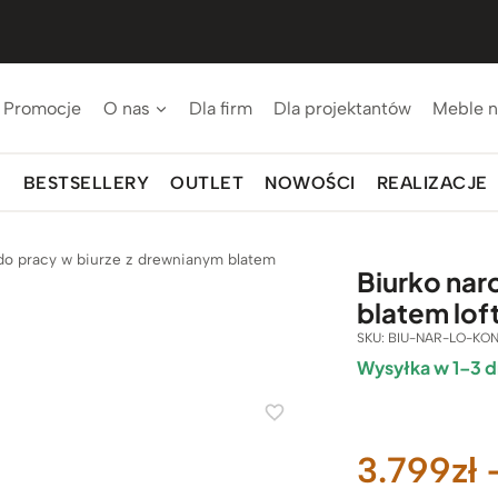
Promocje
O nas
Dla firm
Dla projektantów
Meble n
BESTSELLERY
OUTLET
NOWOŚCI
REALIZACJE
do pracy w biurze z drewnianym blatem
Biurko nar
blatem lof
SKU:
BIU-NAR-LO-KON
Wysyłka w 1–3 d
3.799
zł