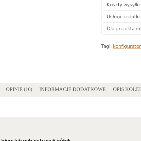
Koszty wysyłki
Usługi dodatk
Dla projektant
Tagi:
konfigurator
OPINIE (16)
INFORMACJE DODATKOWE
OPIS KOLE
biura lub gabinetu na 5 półek