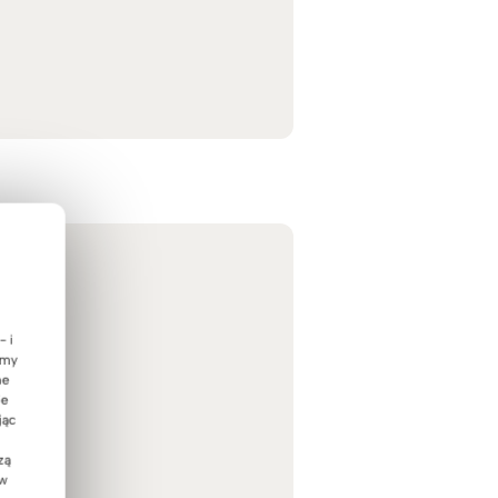
- i
emy
ne
ie
jąc
zą
 w