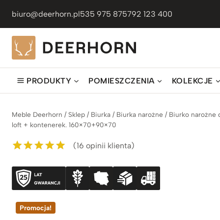
Przejdź
biuro@deerhorn.pl
535 975 875
792 123 400
do
treści
PRODUKTY
POMIESZCZENIA
KOLEKCJE
Meble Deerhorn
/
Sklep
/
Biurka
/
Biurka narożne
/
Biurko narożne 
loft + kontenerek. 160×70+90×70
(
16
opinii klienta)
Oceniony
16
5.00
na 5 na
podstawie
ocen
klientów
Promocja!