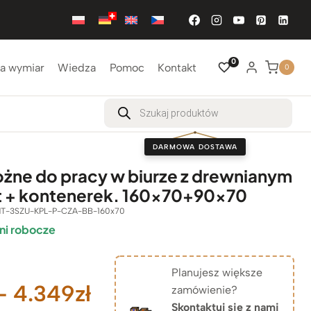
0
a wymiar
Wiedza
Pomoc
Kontakt
0
Wyszukiwarka
produktów
DARMOWA DOSTAWA
ożne do pracy w biurze z drewnianym
t + kontenerek. 160×70+90×70
T-3SZU-KPL-P-CZA-BB-160x70
ni robocze
Planujesz większe
Zakres
–
4.349
zł
zamówienie?
Skontaktuj się z nami