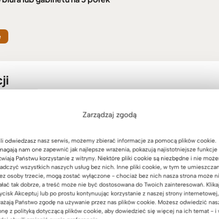
e
ji
Zarządzaj zgodą
Promocja!
li odwiedzasz nasz serwis, możemy zbierać informacje za pomocą plików cookie.
agają nam one zapewnić jak najlepsze wrażenia, pokazują najistotniejsze funkcje 
twiają Państwu korzystanie z witryny. Niektóre pliki cookie są niezbędne i nie moż
adczyć wszystkich naszych usług bez nich. Inne pliki cookie, w tym te umieszcza
ez osoby trzecie, mogą zostać wyłączone - chociaż bez nich nasza strona może n
ałać tak dobrze, a treść może nie być dostosowana do Twoich zainteresowań. Klika
ycisk Akceptuj lub po prostu kontynuując korzystanie z naszej strony internetowej,
ażają Państwo zgodę na używanie przez nas plików cookie. Możesz odwiedzić nas
onę z polityką dotyczącą plików cookie, aby dowiedzieć się więcej na ich temat - i