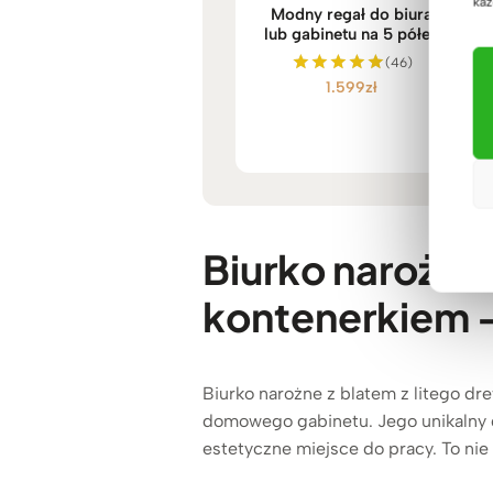
każ
Modny regał do biura
lub gabinetu na 5 półek
(46)
1.599
zł
Oceniono
5.00
na 5
Biurko narożne 
kontenerkiem 
Biurko narożne z blatem z litego dr
domowego gabinetu. Jego unikalny d
estetyczne miejsce do pracy. To nie 