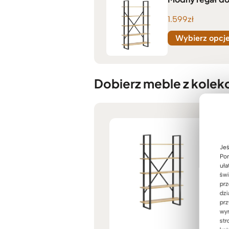
1.599
zł
Wybierz opcj
Dobierz meble z kolekc
Jeś
Pom
uła
świ
prz
dzi
prz
wyr
str