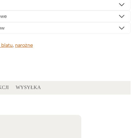
owe
ów
 blatu
,
narożne
KCJI
WYSYŁKA