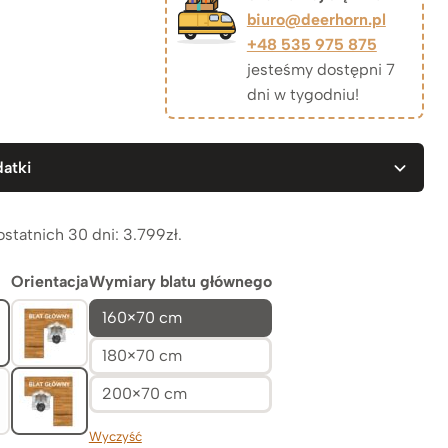
cen:
biuro@deerhorn.pl
+48 535 975 875
od
jesteśmy dostępni 7
dni w tygodniu!
3.799zł
atki
do
4.349zł
ostatnich 30 dni:
3.799
zł
.
Orientacja
Wymiary blatu głównego
160×70 cm
180×70 cm
200×70 cm
Wyczyść