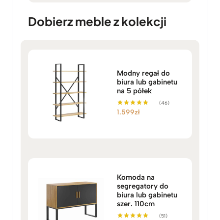
Dobierz meble z kolekcji
Modny regał do
biura lub gabinetu
na 5 półek
(46)
1.599
zł
Oceniono
5.00
na 5
Komoda na
segregatory do
biura lub gabinetu
szer. 110cm
(51)