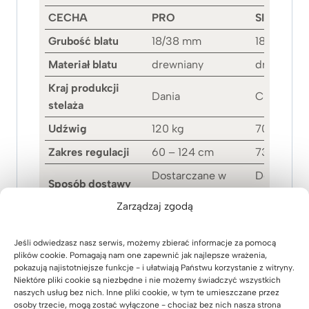
CECHA
PRO
SIMPLE
Grubość blatu
18/38 mm
18 mm
Materiał blatu
drewniany
drewniany
Kraj produkcji
Dania
Chiny
stelaża
Udźwig
120 kg
70 kg
Zakres regulacji
60 – 124 cm
73,5 – 118
Dostarczane w
Dostarcza
Sposób dostawy
całości
elementac
Zarządzaj zgodą
Aplikacja,
Podstawo
Dodatki
antykolizja
antykolizja
Jeśli odwiedzasz nasz serwis, możemy zbierać informacje za pomocą
plików cookie. Pomagają nam one zapewnić jak najlepsze wrażenia,
pokazują najistotniejsze funkcje - i ułatwiają Państwu korzystanie z witryny.
Niektóre pliki cookie są niezbędne i nie możemy świadczyć wszystkich
naszych usług bez nich. Inne pliki cookie, w tym te umieszczane przez
osoby trzecie, mogą zostać wyłączone - chociaż bez nich nasza strona