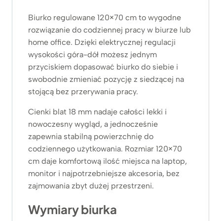
o
d
Biurko regulowane 120×70 cm to wygodne
3
rozwiązanie do codziennej pracy w biurze lub
.
home office. Dzięki elektrycznej regulacji
4
wysokości góra-dół możesz jednym
8
9
przyciskiem dopasować biurko do siebie i
z
swobodnie zmieniać pozycję z siedzącej na
ł
stojącą bez przerywania pracy.
d
o
Cienki blat 18 mm nadaje całości lekki i
3
nowoczesny wygląd, a jednocześnie
.
zapewnia stabilną powierzchnię do
8
codziennego użytkowania. Rozmiar 120×70
7
cm daje komfortową ilość miejsca na laptop,
9
monitor i najpotrzebniejsze akcesoria, bez
z
zajmowania zbyt dużej przestrzeni.
ł
Wymiary biurka