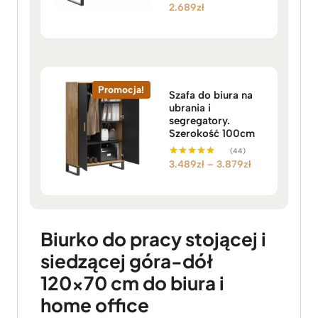
2.689
zł
Oceniono
5.00
na 5
Promocja!
Szafa do biura na
ubrania i
segregatory.
Szerokość 100cm
(44)
Z
3.489
zł
–
3.879
zł
Oceniono
5.00
a
na 5
k
r
e
Biurko do pracy stojącej i
s
siedzącej góra-dół
c
e
120×70 cm do biura i
n
home office
: