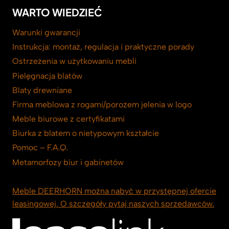
WARTO WIEDZIEĆ
Warunki gwarancji
Instrukcja: montaż, regulacja i praktyczne porady
Ostrzeżenia w użytkowaniu mebli
Pielęgnacja blatów
Blaty drewniane
Firma meblowa z rogami/porożem jelenia w logo
Meble biurowe z certyfikatami
Biurka z blatem o nietypowym kształcie
Pomoc – F.A.Q.
Metamorfozy biur i gabinetów
Meble DEERHORN można nabyć w przystępnej ofercie
leasingowej. O szczegóły pytaj naszych sprzedawców.