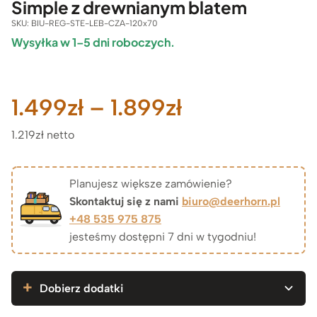
Simple z drewnianym blatem
SKU:
BIU-REG-STE-LEB-CZA-120x70
Wysyłka w 1–5 dni roboczych.
Zakres
1.499
zł
–
1.899
zł
1.219zł netto
cen:
od
Planujesz większe zamówienie?
Skontaktuj się z nami
biuro@deerhorn.pl
1.499zł
+48 535 975 875
jesteśmy dostępni 7 dni w tygodniu!
do
1.899zł
Dobierz dodatki