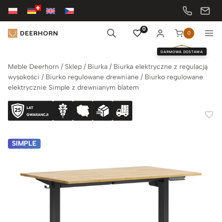
Przejdź
do
treści
0
0
DARMOWA DOSTAWA
Meble Deerhorn
/
Sklep
/
Biurka
/
Biurka elektryczne z regulacją
wysokości
/
Biurko regulowane drewniane
/
Biurko regulowane
elektrycznie Simple z drewnianym blatem