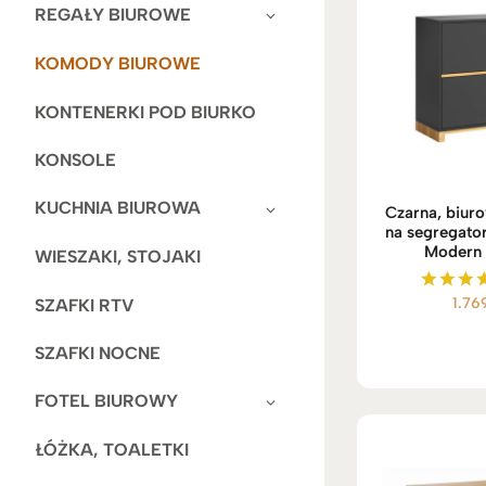
REGAŁY BIUROWE
KOMODY BIUROWE
KONTENERKI POD BIURKO
KONSOLE
KUCHNIA BIUROWA
Czarna, biu
na segregator
Modern 
WIESZAKI, STOJAKI
1.76
SZAFKI RTV
Ocenio
5.00
na 5
SZAFKI NOCNE
FOTEL BIUROWY
ŁÓŻKA, TOALETKI