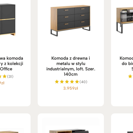
rowa komoda
Komoda z drewna i
Komod
y z kolekcji
metalu w stylu
do bi
Office
industrialnym, loft. Szer.
140cm
(31)
(40)
9
zł
no
O
3.959
zł
Oceniono
4.98
na 5