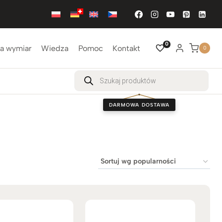
0
a wymiar
Wiedza
Pomoc
Kontakt
0
Wyszukiwarka
produktów
DARMOWA DOSTAWA