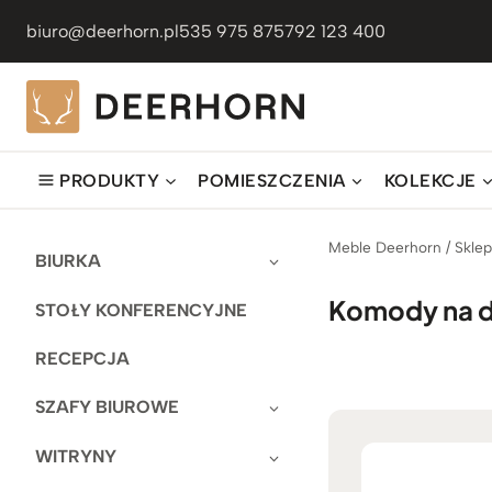
Przejdź
biuro@deerhorn.pl
535 975 875
792 123 400
do
treści
PRODUKTY
POMIESZCZENIA
KOLEKCJE
Meble Deerhorn
/
Skle
BIURKA
Komody na 
STOŁY KONFERENCYJNE
RECEPCJA
SZAFY BIUROWE
WITRYNY