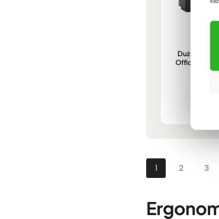
każ
Duża komoda
Office 160 cm
salo
2.99
Ocenio
5.00
na 5
1
2
3
Ergonom