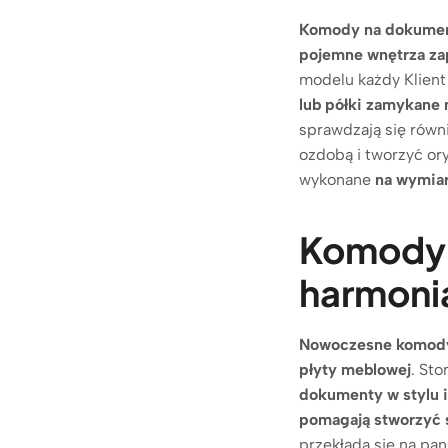
Komody na dokume
pojemne wnętrza za
modelu każdy Klient
lub półki zamykane 
sprawdzają się równ
ozdobą i tworzyć or
wykonane
na wymia
Komody d
harmoni
Nowoczesne komod
płyty meblowej
. St
dokumenty w stylu 
pomagają stworzyć 
przekłada się na pa