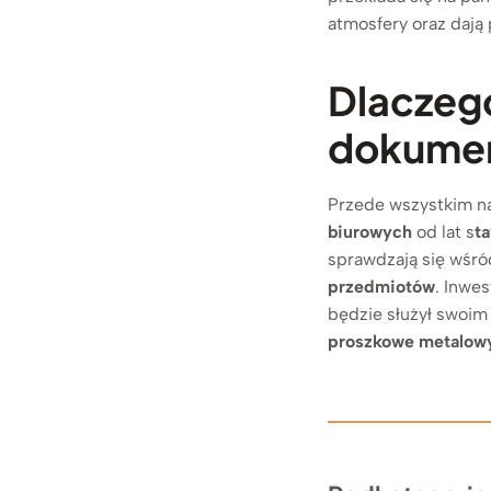
atmosfery oraz dają 
Dlaczeg
dokumen
Przede wszystkim 
biurowych
od lat s
t
sprawdzają się wśró
przedmiotów
. Inwe
będzie służył swoim
proszkowe metalowy