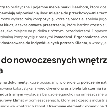
nty
to praktyczne i
pojemne meble marki Deerhorn
, które do
pewniają odpowiednią ilość miejsca do przechowywania tecz
 może wybrać taką kompozycję, która najbardziej spełnia jego
na klucz
, a także
otwarte przestrzenie
, które bardzo często s
ież jako miejsce na pudełka z różnymi przedmiotami. Dopaso
yginalną kompozycję z naszymi
komodami
.
Ergonomiczne kom
r
dostosowane do indywidualnych potrzeb Klienta
, a wtedy j
o nowoczesnych wnętrz, cz
a
y na dokumenty
, które posiadamy w ofercie to
połączenie nat
onowana kolorystyka, a więc
drewno wraz z bielą lub czernią ś
industrialnym
wyglądają bardzo elegancko i są umieszczane
surowy klimat
w pomieszczeniach, który jest częścią industri
nujący we wnętrzach klimat.
Drewniane elementy komody na d