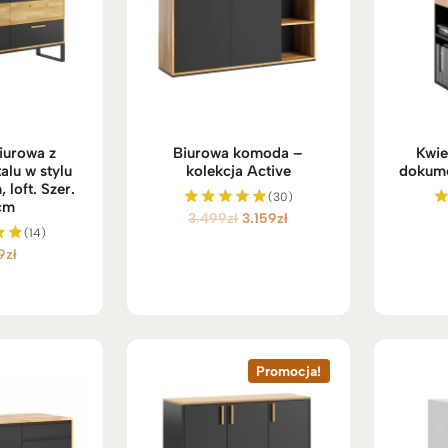
iurowa z
Biurowa komoda –
Kwie
alu w stylu
kolekcja Active
dokume
 loft. Szer.
(30)
cm
Pierwotna
Aktualna
3.499
zł
3.159
zł
Oceniono
(14)
5.00
cena
cena
na 5
9
zł
no
wynosiła:
wynosi:
3.499zł.
3.159zł.
Promocja!