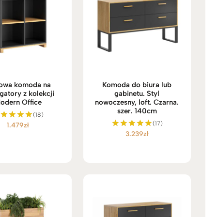
rowa komoda na
Komoda do biura lub
gatory z kolekcji
gabinetu. Styl
odern Office
nowoczesny, loft. Czarna.
szer. 140cm
(18)
(17)
1.479
zł
ceniono
3.239
zł
5.00
Oceniono
na 5
5.00
na 5