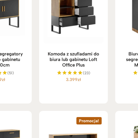
egregatory
Komoda z szufladami do
Biu
b gabinetu
biura lub gabinetu Loft
segre
110cm
Office Plus
M
(51)
(23)
9
zł
3.399
zł
no
Oceniono
O
5.00
na 5
Promocja!