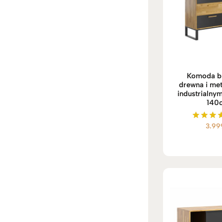
Komoda b
drewna i met
industrialnym,
140
3.99
Ocenio
5.00
na 5