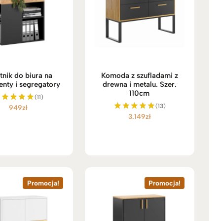
tnik do biura na
Komoda z szufladami z
nty i segregatory
drewna i metalu. Szer.
110cm
(11)
(13)
949
zł
Oceniono
3.149
zł
5.00
Oceniono
na 5
5.00
na 5
Promocja!
Promocja!