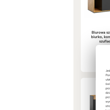
Biurowa sz
biurko, kon
szufla
3.22
Oceni
5.00
na 
Jeś
Pom
uła
świ
prz
dzi
prz
wyr
str