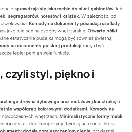
skonale
sprawdzają się jako meble do biur i gabinetów
. Ich
ek, segregatorów, notesów i książek
. W zależności od
 oczekiwania.
Komody na dokumenty posiadają szuflady
łużą jako miejsce na ozdoby wnętrzarskie.
Otwarte półki
wane estetycznie pudełka mogą być również świetną
ody na dokumenty polskiej produkcji
mogą być
eszcze lepiej pełnią swoją funkcję.
yli styl, piękno i
uralnego drewna dębowego oraz metalowej konstrukcji i
wietnie współgra z kolorowymi dodatkami.
Komody na
 w nowoczesnych wnętrzach.
Minimalistyczne formy mebli
alnego stylu. Takie kompozycje tworzą harmonię, która
okumenty dodają pomieszczeniom ciepła
, przyjaznej