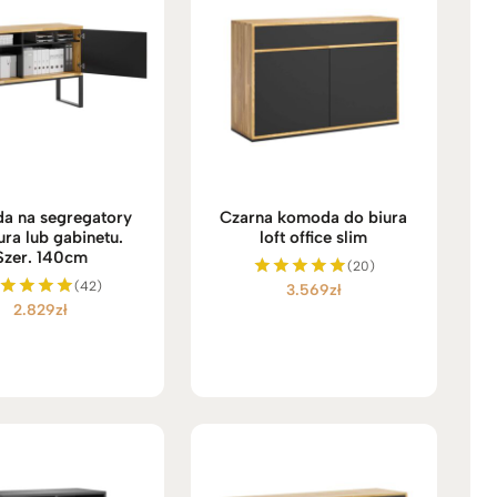
a na segregatory
Czarna komoda do biura
ura lub gabinetu.
loft office slim
Szer. 140cm
(20)
(42)
3.569
zł
Oceniono
2.829
zł
5.00
ceniono
na 5
5.00
na 5