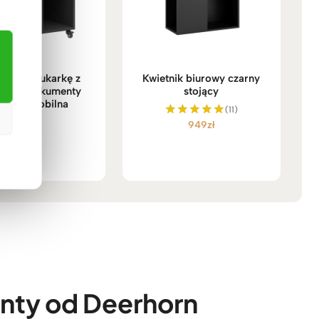
a pod drukarkę z
Kwietnik biurowy czarny
mi na dokumenty
stojący
rowa, mobilna
(11)
639
zł
949
zł
Oceniono
5.00
na 5
ty od Deerhorn