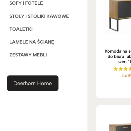
SOFY I FOTELE
STOŁY I STOLIKI KAWOWE
TOALETKI
LAMELE NA ŚCIANĘ
Komoda na s
ZESTAWY MEBLI
do biura lu
szer. 
2.68
Ocenio
5.00
Deerhorn Home
na 5