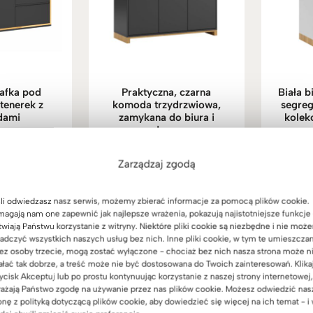
afka pod
Praktyczna, czarna
Biała 
tenerek z
komoda trzydrzwiowa,
segreg
dami
zamykana do biura i
kolek
domu
(9)
(15)
9
zł
1
ono
Zakres
1.699
zł
–
2.139
zł
Zarządzaj zgodą
Oceniono
5
5.00
cen:
na 5
od
li odwiedzasz nasz serwis, możemy zbierać informacje za pomocą plików cookie.
1.699zł
agają nam one zapewnić jak najlepsze wrażenia, pokazują najistotniejsze funkcje 
do
twiają Państwu korzystanie z witryny. Niektóre pliki cookie są niezbędne i nie moż
2.139zł
adczyć wszystkich naszych usług bez nich. Inne pliki cookie, w tym te umieszcza
ez osoby trzecie, mogą zostać wyłączone - chociaż bez nich nasza strona może n
ałać tak dobrze, a treść może nie być dostosowana do Twoich zainteresowań. Klika
ycisk Akceptuj lub po prostu kontynuując korzystanie z naszej strony internetowej,
ażają Państwo zgodę na używanie przez nas plików cookie. Możesz odwiedzić nas
onę z polityką dotyczącą plików cookie, aby dowiedzieć się więcej na ich temat - i