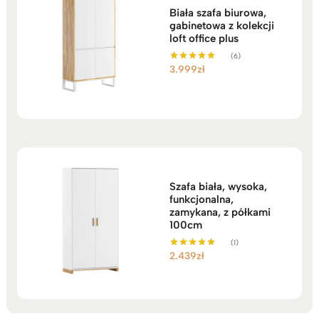
Biała szafa biurowa,
gabinetowa z kolekcji
loft office plus
(6)
3.999
zł
Oceniono
5.00
na 5
Szafa biała, wysoka,
funkcjonalna,
zamykana, z półkami
100cm
(1)
2.439
zł
Oceniono
5.00
na 5