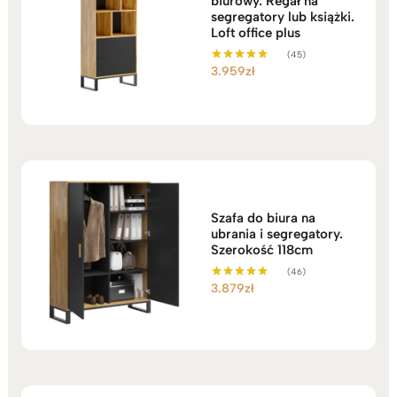
biurowy. Regał na
segregatory lub książki.
Loft office plus
(45)
3.959
zł
Oceniono
5.00
na 5
Szafa do biura na
ubrania i segregatory.
Szerokość 118cm
(46)
3.879
zł
Oceniono
5.00
na 5