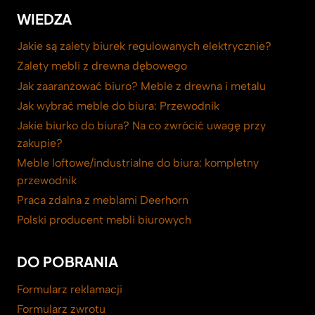
WIEDZA
Jakie są zalety biurek regulowanych elektrycznie?
Zalety mebli z drewna dębowego
Jak zaaranżować biuro? Meble z drewna i metalu
Jak wybrać meble do biura: Przewodnik
Jakie biurko do biura? Na co zwrócić uwagę przy
zakupie?
Meble loftowe/industrialne do biura: kompletny
przewodnik
Praca zdalna z meblami Deerhorn
Polski producent mebli biurowych
DO POBRANIA
Formularz reklamacji
Formularz zwrotu