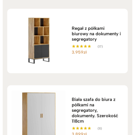
Regał z półkami
biurowy na dokumenty i
segregatory
(17)
3.959
zł
Oceniono
5.00
na 5
Biała szafa do biura z
półkami na
segregatory,
dokumenty. Szerokość
118cm
(11)
3.899
zł
Oceniono