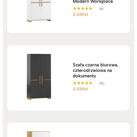
Modern Workplace
(8)
2.439
zł
Oceniono
5.00
na 5
Szafa czarna biurowa,
czterodrzwiowa na
dokumenty
(15)
2.439
zł
Oceniono
5.00
na 5