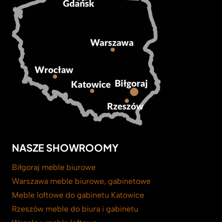
NASZE SHOWROOMY
Biłgoraj meble biurowe
Warszawa meble biurowe, gabinetowe
Meble loftowe do gabinetu Katowice
Rzeszów meble do biura i gabinetu