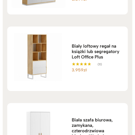
5.00
na 5
Biały loftowy regał na
książki lub segregatory
Loft Office Plus
(11)
3.959
zł
Oceniono
5.00
na 5
Biała szafa biurowa,
zamykana,
czterodrzwiowa