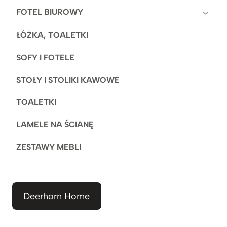
FOTEL BIUROWY
ŁÓŻKA, TOALETKI
SOFY I FOTELE
STOŁY I STOLIKI KAWOWE
TOALETKI
LAMELE NA ŚCIANĘ
ZESTAWY MEBLI
Deerhorn Home