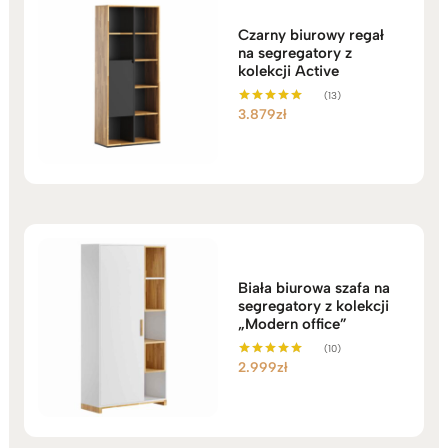
Czarny biurowy regał
na segregatory z
kolekcji Active
(13)
3.879
zł
Oceniono
5.00
na 5
Biała biurowa szafa na
segregatory z kolekcji
„Modern office”
(10)
2.999
zł
Oceniono
5.00
na 5