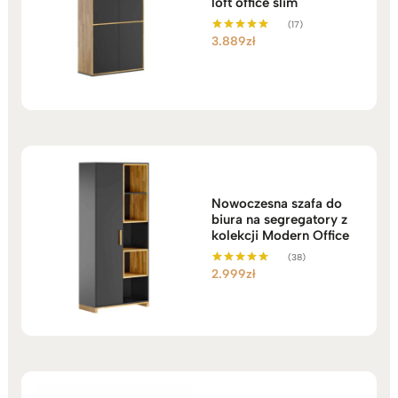
loft office slim
(17)
3.889
zł
Oceniono
5.00
na 5
Nowoczesna szafa do
biura na segregatory z
kolekcji Modern Office
(38)
2.999
zł
Oceniono
5.00
na 5