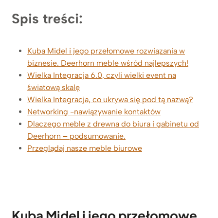
Spis treści:
Kuba Midel i jego przełomowe rozwiązania w
biznesie. Deerhorn meble wśród najlepszych!
Wielka Integracja 6.0, czyli wielki event na
światową skalę
Wielka Integracja, co ukrywa się pod tą nazwą?
Networking -nawiązywanie kontaktów
Dlaczego meble z drewna do biura i gabinetu od
Deerhorn – podsumowanie.
Przeglądaj nasze meble biurowe
Kuba Midel i jego przełomowe