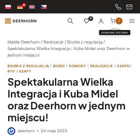
Przejdź
do
treści
0
0
DARMOWA DOSTAWA
Meble Deerhorn
/
Realizacje
/
Biurka z regulacją
/
Spektakularna Wielka Integracja i Kuba Midel oraz Deerhorn w
jednym miejscu!
BIURKA Z REGULACJĄ
|
BIURO
|
KOMODY
|
REALIZACJE
|
SZAFKI
RTV
|
SZAFY
Spektakularna Wielka
Integracja i Kuba Midel
oraz Deerhorn w jednym
miejscu!
deerhorn
24 maja 2023