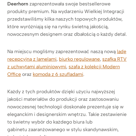
Deerhorn
zaprezentowała swoje bestsellerowe
produkty premium. Na wydarzeniu Wielkiej Integracji
przedstawiliśmy kilka naszych topowych produktów,
które wyróżniają się na rynku świetną jakością,
nowoczesnym designem oraz dbałością o każdy detal.
Na miejscu mogliśmy zaprezentować naszą nową
ladę
recepcyjną z lamelami
,
biurko regulowane
,
szafka RTV
z uchwytami aluminiowymi
,
szafa z kolekcji Modern
Office
oraz
komoda z 6 szufladami
.
Każdy z tych produktów dzięki użyciu najwyższej
jakości materiałów do produkcji oraz zastosowaniu
nowoczesnej technologii doskonale prezentuje się w
eleganckim i designerskim wnętrzu. Takie zestawienie
to świetny wybór do każdego biura lub
gabinetu zaaranżowanego w stylu skandynawskim,