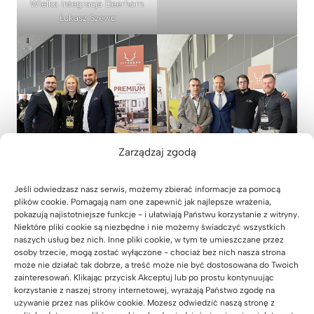
Wielka Integracja Deerhorn
Łukasz Szewc
Zarządzaj zgodą
Jeśli odwiedzasz nasz serwis, możemy zbierać informacje za pomocą
plików cookie. Pomagają nam one zapewnić jak najlepsze wrażenia,
pokazują najistotniejsze funkcje - i ułatwiają Państwu korzystanie z witryny.
Niektóre pliki cookie są niezbędne i nie możemy świadczyć wszystkich
Łukasz Szewc Kuba Midel
naszych usług bez nich. Inne pliki cookie, w tym te umieszczane przez
Rafał Pikul Daniel Siwiec
SmartMaker Wojciech Kobel
osoby trzecie, mogą zostać wyłączone - chociaż bez nich nasza strona
może nie działać tak dobrze, a treść może nie być dostosowana do Twoich
zainteresowań. Klikając przycisk Akceptuj lub po prostu kontynuując
korzystanie z naszej strony internetowej, wyrażają Państwo zgodę na
używanie przez nas plików cookie. Możesz odwiedzić naszą stronę z