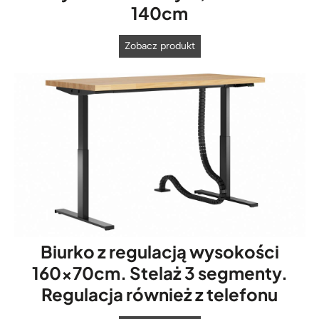
140cm
K
Zobacz produkt
o
m
o
d
a
b
i
u
r
o
w
Biurko z regulacją wysokości
a
z
160x70cm. Stelaż 3 segmenty.
d
Regulacja również z telefonu
r
e