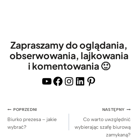
u
a
d
r
o
k
b
ę
i
i
Zapraszamy do oglądania,
u
z
obserwowania, lajkowania
r
a
i komentowania 🙂
a
m
i
y
YouTube
Facebook
Instagram
LinkedIn
Pinterest
g
k
a
a
b
n
Nawigacja
POPRZEDNI
NASTĘPNY
i
y
wpisu
n
Biurko prezesa – jakie
Co warto uwzględnić
m
wybrać?
wybierając szafę biurową
e
i
zamykaną?
t
s