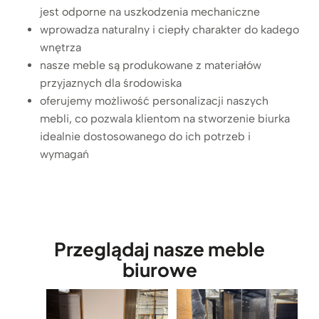
s
a
c
jest odporne na uszkodzenia mechaniczne
e
f
j
wprowadza naturalny i ciepły charakter do kadego
g
k
a
wnętrza
r
a
r
nasze meble są produkowane z materiałów
e
R
ó
przyjaznych dla środowiska
g
T
w
oferujemy możliwość personalizacji naszych
a
V
n
mebli, co pozwala klientom na stworzenie biurka
t
z
i
idealnie dostosowanego do ich potrzeb i
o
d
e
wymagań
r
r
ż
y
e
z
z
w
t
k
n
e
o
a
l
l
Przeglądaj nasze meble
i
e
e
m
f
biurowe
k
e
o
c
t
n
j
a
u