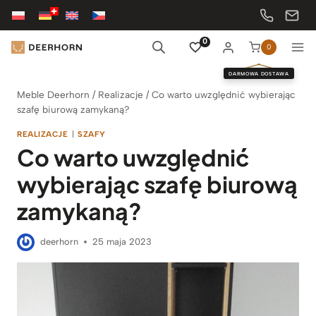
Przejdź
do
treści
0
0
DARMOWA DOSTAWA
Meble Deerhorn
/
Realizacje
/
Co warto uwzględnić wybierając
szafę biurową zamykaną?
REALIZACJE
|
SZAFY
Co warto uwzględnić
wybierając szafę biurową
zamykaną?
deerhorn
25 maja 2023