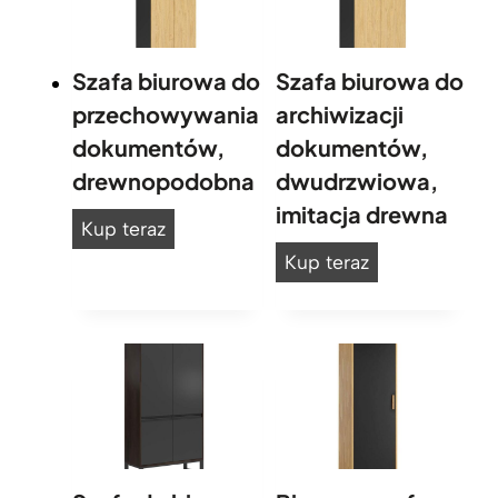
e
k
c
Szafa biurowa do
Szafa biurowa do
j
przechowywania
archiwizacji
i
dokumentów,
dokumentów,
M
o
drewnopodobna
dwudrzwiowa,
d
imitacja drewna
S
e
Kup teraz
r
z
S
Kup teraz
n
a
z
O
f
a
f
a
f
f
b
a
i
i
c
b
e
u
i
r
u