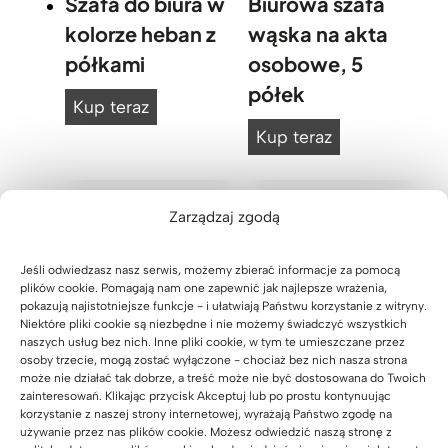
Szafa do biura w
Biurowa szafa
o
r
kolorze heban z
wąska na akta
w
o
półkami
osobowe, 5
a
w
półek
d
a
S
Kup teraz
o
d
z
B
Kup teraz
p
o
a
i
r
a
f
u
z
r
a
Zarządzaj zgodą
r
e
c
d
o
c
h
Jeśli odwiedzasz nasz serwis, możemy zbierać informacje za pomocą
o
w
h
i
plików cookie. Pomagają nam one zapewnić jak najlepsze wrażenia,
b
a
pokazują najistotniejsze funkcje - i ułatwiają Państwu korzystanie z witryny.
o
w
Niektóre pliki cookie są niezbędne i nie możemy świadczyć wszystkich
i
s
w
naszych usług bez nich. Inne pliki cookie, w tym te umieszczane przez
i
u
z
osoby trzecie, mogą zostać wyłączone - chociaż bez nich nasza strona
y
z
może nie działać tak dobrze, a treść może nie być dostosowana do Twoich
r
a
zainteresowań. Klikając przycisk Akceptuj lub po prostu kontynuując
w
a
a
f
korzystanie z naszej strony internetowej, wyrażają Państwo zgodę na
a
c
używanie przez nas plików cookie. Możesz odwiedzić naszą stronę z
w
a