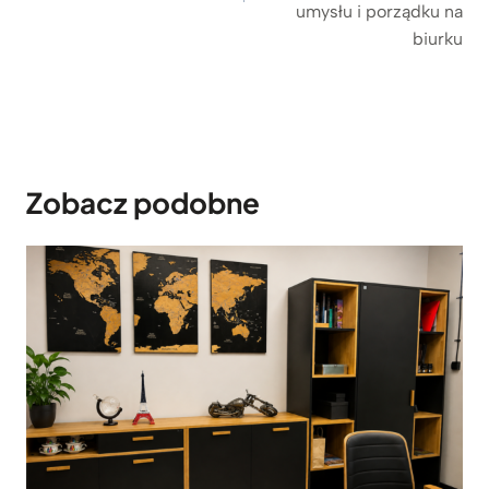
a
umysłu i porządku na
biurku
d
r
e
w
n
a
Zobacz podobne