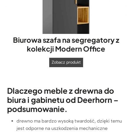
Biurowa szafa na segregatory z
kolekcji Modern Office
B
Zobacz produkt
i
u
r
Dlaczego meble z drewna do
o
biura i gabinetu od Deerhorn –
w
a
podsumowanie.
s
z
drewno ma bardzo wysoką twardość, dzięki temu
a
jest odporne na uszkodzenia mechaniczne