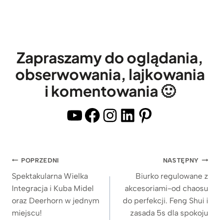
e
d
k
w
w
r
a
e
n
z
m
,
o
w
i
5
Zapraszamy do oglądania,
p
i
p
obserwowania, lajkowania
o
o
ó
d
i komentowania 🙂
w
ł
o
a
e
YouTube
Facebook
Instagram
LinkedIn
Pinterest
b
,
k
n
i
a
m
i
Nawigacja
POPRZEDNI
NASTĘPNY
t
wpisu
Spektakularna Wielka
Biurko regulowane z
a
Integracja i Kuba Midel
akcesoriami-od chaosu
c
oraz Deerhorn w jednym
do perfekcji. Feng Shui i
j
miejscu!
zasada 5s dla spokoju