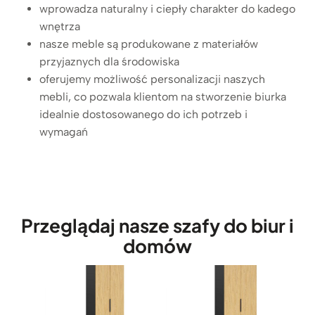
f
wprowadza naturalny i ciepły charakter do kadego
a
wnętrza
n
nasze meble są produkowane z materiałów
a
przyjaznych dla środowiska
s
oferujemy możliwość personalizacji naszych
e
mebli, co pozwala klientom na stworzenie biurka
g
idealnie dostosowanego do ich potrzeb i
r
wymagań
e
g
a
t
o
Przeglądaj nasze szafy do biur i
r
y
domów
z
k
o
l