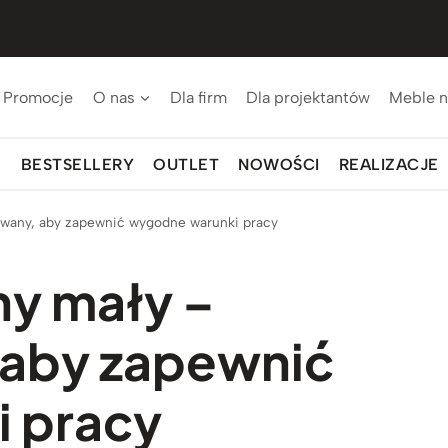
Promocje
O nas
Dla firm
Dla projektantów
Meble n
BESTSELLERY
OUTLET
NOWOŚCI
REALIZACJE
towany, aby zapewnić wygodne warunki pracy
ny mały –
 aby zapewnić
 pracy