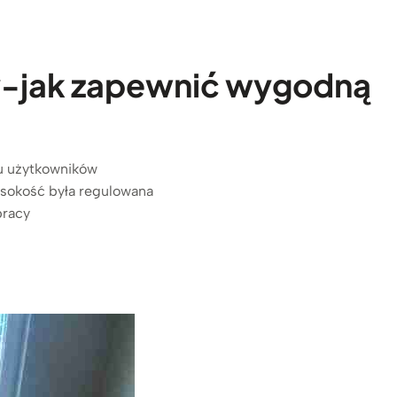
y-jak zapewnić wygodną
u użytkowników
ysokość była regulowana
pracy