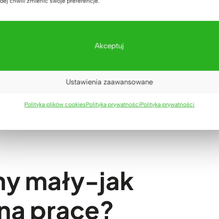
dej chwili zmienić swoje preferencje.
?
Akceptuj
oleń
?
erhorn – podsumowanie.
Ustawienia zaawansowane
Polityka plików cookies
Polityka prywatności
Polityka prywatności
ny mały-jak
ną pracę?