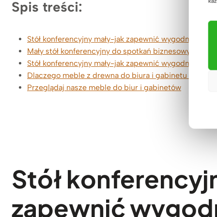
każ
Spis treści:
Stół konferencyjny mały-jak zapewnić wygodną pracę
Mały stół konferencyjny do spotkań biznesowych i szk
Stół konferencyjny mały-jak zapewnić wygodną pracę
Dlaczego meble z drewna do biura i gabinetu od De
Przeglądaj nasze meble do biur i gabinetów
Stół konferencyj
zapewnić wygod