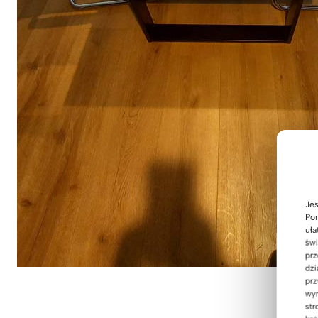
Jeś
Pom
uła
świ
prz
dzi
prz
wyr
str