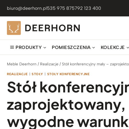
Przejdź
biuro@deerhorn.pl
535 975 875
792 123 400
do
treści
PRODUKTY
POMIESZCZENIA
KOLEKCJE
Meble Deerhorn
/
Realizacje
/
Stół konferencyjny mały – zaprojek
REALIZACJE
|
STOŁY
|
STOŁY KONFERENCYJNE
Stół konferencyj
zaprojektowany,
wygodne warunki