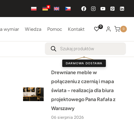
0
a wymiar
Wiedza
Pomoc
Kontakt
0
Wyszukiwarka
produktów
DARMOWA DOSTAWA
Drewniane meble w
połączeniu z czernią i mapa
świata – realizacja dla biura
projektowego Pana Rafała z
Warszawy
06 sierpnia 2026