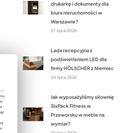
drukarkę i dokumenty dla
biura nieruchomości w
Warszawie?
27 lipca 2026
Lada recepcyjna z
podświetleniem LED dla
firmy HÖLSCHER z Niemiec
24 lipca 2026
- i
Jak wyposażyliśmy siłownię
emy
ne
SixPack Fitness w
ie
jąc
Przeworsku w meble na
wymiar?
zą
 w
22 lipca 2026