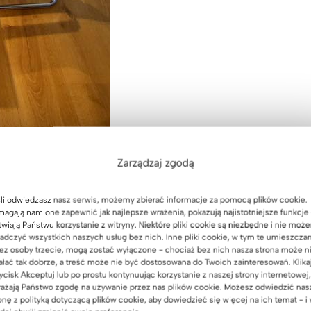
Zarządzaj zgodą
li odwiedzasz nasz serwis, możemy zbierać informacje za pomocą plików cookie.
agają nam one zapewnić jak najlepsze wrażenia, pokazują najistotniejsze funkcje 
twiają Państwu korzystanie z witryny. Niektóre pliki cookie są niezbędne i nie moż
adczyć wszystkich naszych usług bez nich. Inne pliki cookie, w tym te umieszcza
ez osoby trzecie, mogą zostać wyłączone - chociaż bez nich nasza strona może n
ałać tak dobrze, a treść może nie być dostosowana do Twoich zainteresowań. Klika
ycisk Akceptuj lub po prostu kontynuując korzystanie z naszej strony internetowej,
ażają Państwo zgodę na używanie przez nas plików cookie. Możesz odwiedzić nas
onę z polityką dotyczącą plików cookie, aby dowiedzieć się więcej na ich temat - i