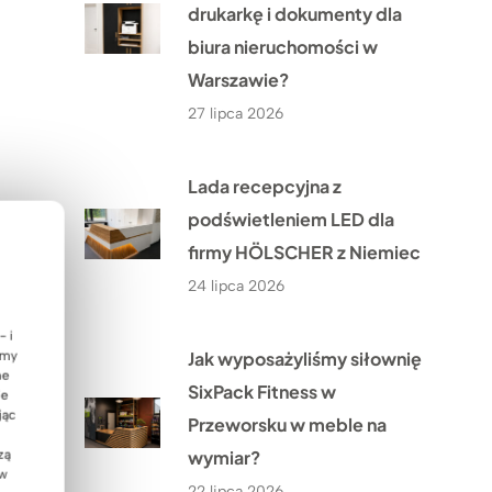
drukarkę i dokumenty dla
biura nieruchomości w
Warszawie?
27 lipca 2026
Lada recepcyjna z
podświetleniem LED dla
firmy HÖLSCHER z Niemiec
24 lipca 2026
- i
Jak wyposażyliśmy siłownię
emy
ne
SixPack Fitness w
ie
jąc
Przeworsku w meble na
wymiar?
zą
 w
22 lipca 2026