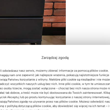
Zarządzaj zgodą
li odwiedzasz nasz serwis, możemy zbierać informacje za pomocą plików cookie.
agają nam one zapewnić jak najlepsze wrażenia, pokazują najistotniejsze funkcje 
twiają Państwu korzystanie z witryny. Niektóre pliki cookie są niezbędne i nie moż
adczyć wszystkich naszych usług bez nich. Inne pliki cookie, w tym te umieszcza
ez osoby trzecie, mogą zostać wyłączone - chociaż bez nich nasza strona może n
ałać tak dobrze, a treść może nie być dostosowana do Twoich zainteresowań. Klika
ycisk Akceptuj lub po prostu kontynuując korzystanie z naszej strony internetowej,
ażają Państwo zgodę na używanie przez nas plików cookie. Możesz odwiedzić nas
onę z polityką dotyczącą plików cookie, aby dowiedzieć się więcej na ich temat - i