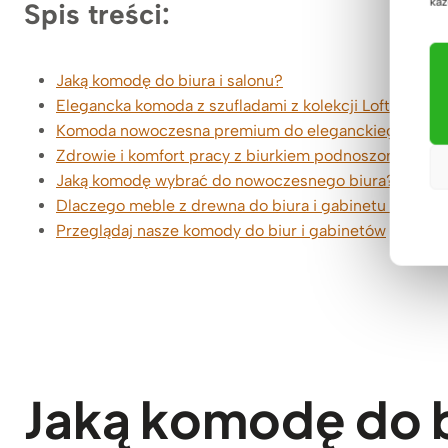
każ
Spis treści:
Jaką komodę do biura i salonu?
Elegancka komoda z szufladami z kolekcji Loft Office 
Komoda nowoczesna premium do eleganckiego pomi
Zdrowie i komfort pracy z biurkiem podnoszonym ele
Jaką komodę wybrać do nowoczesnego biura?
Dlaczego meble z drewna do biura i gabinetu od De
Przeglądaj nasze komody do biur i gabinetów
Jaką komodę do b