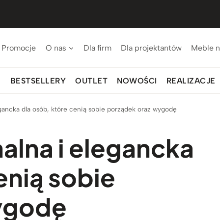
Promocje
O nas
Dla firm
Dla projektantów
Meble n
BESTSELLERY
OUTLET
NOWOŚCI
REALIZACJE
gancka dla osób, które cenią sobie porządek oraz wygodę
lna i elegancka
enią sobie
ygodę