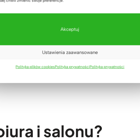
dej chwili zmienić swoje preferencje.
Akceptuj
Plus
eszczenia
ktrycznie?
Ustawienia zaawansowane
erhorn – podsumowanie.
Polityka plików cookies
Polityka prywatności
Polityka prywatności
iura i salonu?