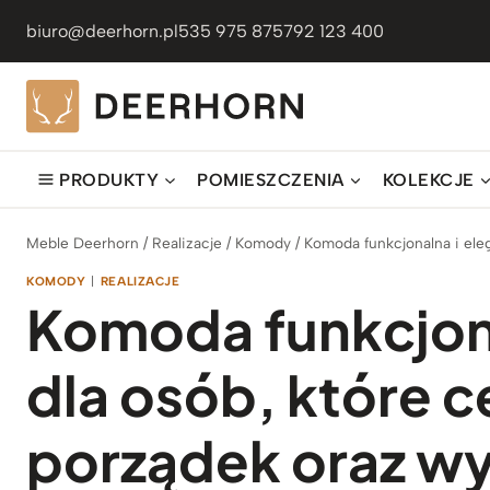
Przejdź
biuro@deerhorn.pl
535 975 875
792 123 400
do
treści
PRODUKTY
POMIESZCZENIA
KOLEKCJE
Meble Deerhorn
/
Realizacje
/
Komody
/
Komoda funkcjonalna i ele
KOMODY
|
REALIZACJE
Komoda funkcjona
dla osób, które c
porządek oraz w