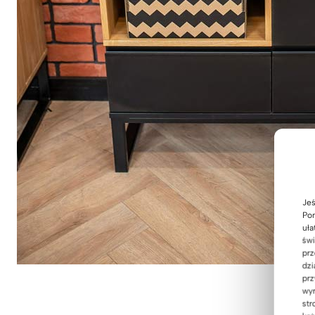
Jeś
Pom
uła
świ
prz
dzi
prz
wyr
str