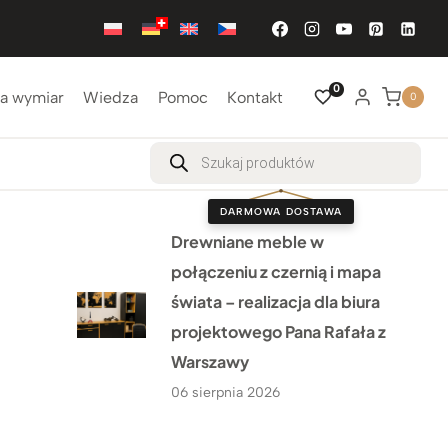
0
a wymiar
Wiedza
Pomoc
Kontakt
0
Wyszukiwarka
produktów
DARMOWA DOSTAWA
Drewniane meble w
połączeniu z czernią i mapa
świata – realizacja dla biura
projektowego Pana Rafała z
Warszawy
06 sierpnia 2026