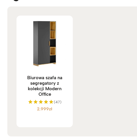
Biurowa szafa na
segregatory z
kolekcji Modern
Office
(47)
2.999
zł
Oceniono
5.00
na 5