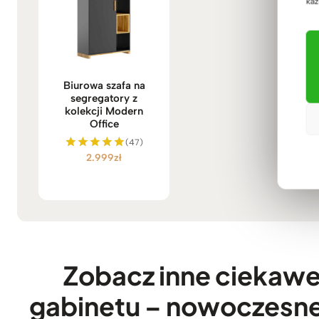
każ
Biurowa szafa na
segregatory z
kolekcji Modern
Office
(47)
2.999
zł
Oceniono
5.00
na 5
Zobacz inne ciekawe 
gabinetu – nowoczesne 