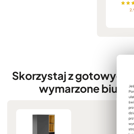
2
Ocen
5.
na
Skorzystaj z gotowych
wymarzone biuro –
Jeś
Pom
uła
świ
prz
dzi
prz
wyr
str