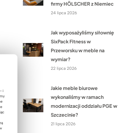
firmy HÖLSCHER z Niemiec
24 lipca 2026
Jak wyposażyliśmy siłownię
SixPack Fitness w
Przeworsku w meble na
wymiar?
22 lipca 2026
Jakie meble biurowe
- i
wykonaliśmy w ramach
emy
ne
modernizacji oddziału PGE w
ie
jąc
Szczecinie?
zą
21 lipca 2026
 w