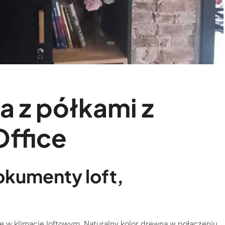
 z półkami z
Office
okumenty loft,
ę w klimacie loftowym. Naturalny kolor drewna w połączeniu