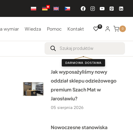
0
a wymiar
Wiedza
Pomoc
Kontakt
0
Wyszukiwarka
produktów
DARMOWA DOSTAWA
Jak wyposażyliśmy nowy
oddział sklepu odzieżowego
premium Szach Mat w
Jarosławiu?
05 sierpnia 2026
Nowoczesne stanowiska