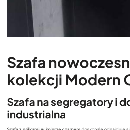
Szafa nowoczesna
kolekcji Modern 
Szafa na segregatory i d
industrialna
Szafa z półkami w kolorze czarnym
doskonale odnajduje si