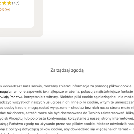
(47)
.999
zł
iono
00
 5
Zarządzaj zgodą
 pomysłów i stwórz swoje
 biurko industrialne
li odwiedzasz nasz serwis, możemy zbierać informacje za pomocą plików cookie.
agają nam one zapewnić jak najlepsze wrażenia, pokazują najistotniejsze funkcje 
twiają Państwu korzystanie z witryny. Niektóre pliki cookie są niezbędne i nie moż
adczyć wszystkich naszych usług bez nich. Inne pliki cookie, w tym te umieszcza
ez osoby trzecie, mogą zostać wyłączone - chociaż bez nich nasza strona może n
ałać tak dobrze, a treść może nie być dostosowana do Twoich zainteresowań. Klika
ycisk Akceptuj lub po prostu kontynuując korzystanie z naszej strony internetowej,
ażają Państwo zgodę na używanie przez nas plików cookie. Możesz odwiedzić nas
onę z polityką dotyczącą plików cookie, aby dowiedzieć się więcej na ich temat - i