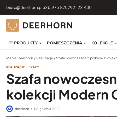
Przejdź
biuro@deerhorn.pl
535 975 875
792 123 400
do
treści
PRODUKTY
POMIESZCZENIA
KOLEKCJE
Meble Deerhorn
/
Realizacje
/
Szafa nowoczesna z półkami z kolekc
REALIZACJE
|
SZAFY
Szafa nowoczesna
kolekcji Modern 
deerhorn
08 grudnia 2022