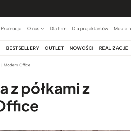
Promocje
O nas
Dla firm
Dla projektantów
Meble n
BESTSELLERY
OUTLET
NOWOŚCI
REALIZACJE
ji Modern Office
 z półkami z
Office