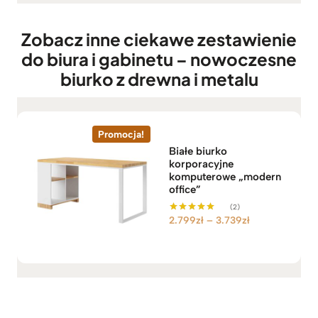
9
e
z
s
ł
Zobacz inne ciekawe zestawienie
c
do biura i gabinetu – nowoczesne
e
n
biurko z drewna i metalu
:
o
d
2
Promocja!
.
Białe biurko
korporacyjne
7
komputerowe „modern
9
office”
9
(2)
z
Z
2.799
zł
–
3.739
zł
Oceniono
ł
5.00
a
na 5
d
k
o
r
3
e
.
s
7
c