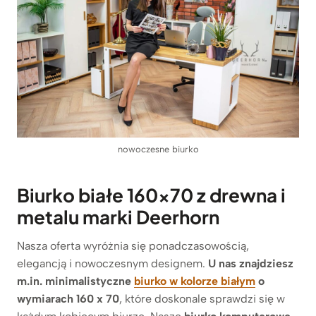
nowoczesne biurko
Biurko białe 160×70 z drewna i
metalu marki Deerhorn
Nasza oferta wyróżnia się ponadczasowością,
elegancją i nowoczesnym designem.
U nas znajdziesz
m.in. minimalistyczne
biurko w kolorze białym
o
wymiarach 160 x 70
, które doskonale sprawdzi się w