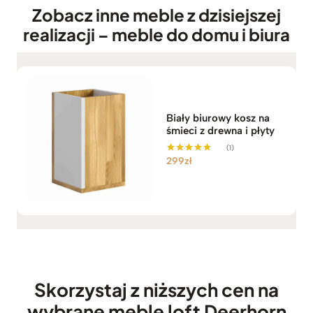
3
Zobacz inne meble z dzisiejszej
e
9
n
realizacji – meble do domu i biura
z
:
ł
o
d
2
.
Biały biurowy kosz na
7
śmieci z drewna i płyty
9
(1)
9
299
zł
Oceniono
z
5.00
ł
na 5
d
o
3
.
7
3
Skorzystaj z niższych cen na
9
z
wybrane meble loft Deerhorn