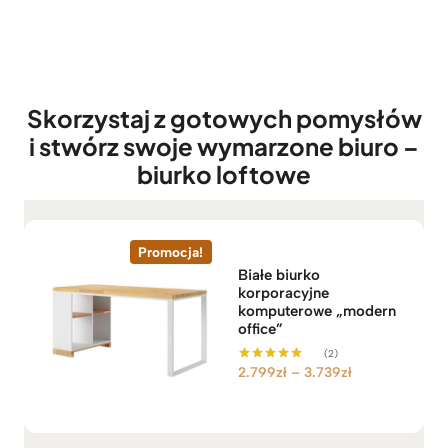
s
c
e
n
:
Skorzystaj z gotowych pomysłów
o
i stwórz swoje wymarzone biuro –
d
2
biurko loftowe
.
7
9
Promocja!
9
z
Białe biurko
korporacyjne
ł
komputerowe „modern
d
office”
o
(2)
3
Z
2.799
zł
–
3.739
zł
Oceniono
.
5.00
a
na 5
7
k
3
r