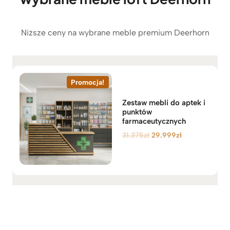
ł
Niższe ceny na wybrane meble premium Deerhorn
Promocja!
Zestaw mebli do aptek i
punktów
farmaceutycznych
P
A
31.375
zł
29.999
zł
i
k
e
t
r
u
w
a
o
l
t
n
n
a
a
c