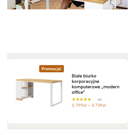
Promocja!
Białe biurko
korporacyjne
komputerowe „modern
office”
(2)
Z
2.799
zł
–
3.739
zł
Oceniono
5.00
a
na 5
k
r
e