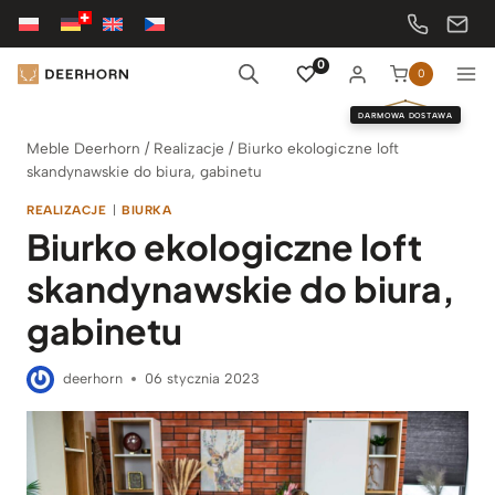
Przejdź
do
treści
0
0
DARMOWA DOSTAWA
Meble Deerhorn
/
Realizacje
/
Biurko ekologiczne loft
skandynawskie do biura, gabinetu
REALIZACJE
|
BIURKA
Biurko ekologiczne loft
skandynawskie do biura,
gabinetu
deerhorn
06 stycznia 2023