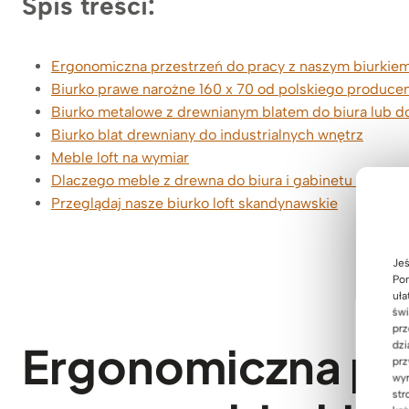
Spis treści:
Ergonomiczna przestrzeń do pracy z naszym biurkie
Biurko prawe narożne 160 x 70 od polskiego produce
Biurko metalowe z drewnianym blatem do biura lub 
Biurko blat drewniany do industrialnych wnętrz
Meble loft na wymiar
Dlaczego meble z drewna do biura i gabinetu od De
Przeglądaj nasze biurko loft skandynawskie
Jeś
Pom
uła
świ
prz
Ergonomiczna prz
dzi
prz
wyr
str