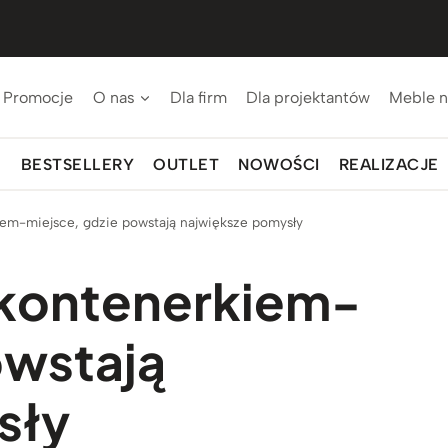
Promocje
O nas
Dla firm
Dla projektantów
Meble n
BESTSELLERY
OUTLET
NOWOŚCI
REALIZACJE
iem-miejsce, gdzie powstają największe pomysły
 kontenerkiem-
owstają
sły