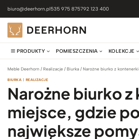
Przejdź
biuro@deerhorn.pl
535 975 875
792 123 400
do
treści
PRODUKTY
POMIESZCZENIA
KOLEKCJE
Meble Deerhorn
/
Realizacje
/
Biurka
/
Narożne biurko z kontenerk
BIURKA
|
REALIZACJE
Narożne biurko z
miejsce, gdzie p
największe pomy