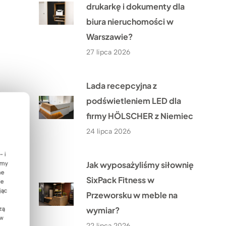
drukarkę i dokumenty dla
biura nieruchomości w
Warszawie?
27 lipca 2026
Lada recepcyjna z
podświetleniem LED dla
firmy HÖLSCHER z Niemiec
24 lipca 2026
- i
Jak wyposażyliśmy siłownię
emy
ne
SixPack Fitness w
ie
jąc
Przeworsku w meble na
wymiar?
zą
 w
22 lipca 2026