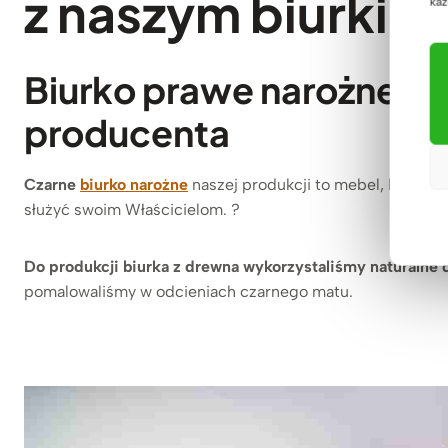
z naszym biurki
każ
Biurko prawe narożne 16
producenta
Czarne
biurko narożne
naszej produkcji to mebel, który po
służyć swoim Właścicielom. ?
Do produkcji biurka z drewna wykorzystaliśmy naturaln
pomalowaliśmy w odcieniach czarnego matu.