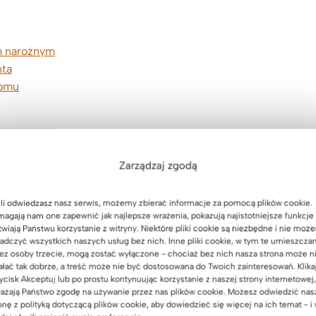
m narożnym
nta
domu
erhorn – podsumowanie.
Zarządzaj zgodą
li odwiedzasz nasz serwis, możemy zbierać informacje za pomocą plików cookie.
agają nam one zapewnić jak najlepsze wrażenia, pokazują najistotniejsze funkcje 
twiają Państwu korzystanie z witryny. Niektóre pliki cookie są niezbędne i nie moż
adczyć wszystkich naszych usług bez nich. Inne pliki cookie, w tym te umieszcza
ez osoby trzecie, mogą zostać wyłączone - chociaż bez nich nasza strona może n
estrzeń do pracy
ałać tak dobrze, a treść może nie być dostosowana do Twoich zainteresowań. Klika
ycisk Akceptuj lub po prostu kontynuując korzystanie z naszej strony internetowej,
ażają Państwo zgodę na używanie przez nas plików cookie. Możesz odwiedzić nas
onę z polityką dotyczącą plików cookie, aby dowiedzieć się więcej na ich temat - i