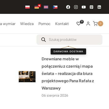
0
a wymiar
Wiedza
Pomoc
Kontakt
0
Wyszukiwarka
produktów
DARMOWA DOSTAWA
Drewniane meble w
połączeniu z czernią i mapa
świata – realizacja dla biura
projektowego Pana Rafała z
Warszawy
06 sierpnia 2026