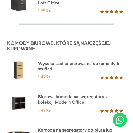
Loft Office
1.259
zł
Oceniony
52
5.00
na 5
na
podstawie
ocen
KOMODY BIUROWE, KTÓRE SĄ NAJCZĘŚCIEJ
klientów
KUPOWANE
Wysoka szafka biurowa na dokumenty 5
szuflad
1.479
zł
Oceniony
1
5.00
na 5
na
Biurowa komoda na segregatory z
podstawie
kolekcji Modern Office
oceny
klienta
1.479
zł
Oceniony
18
5.00
na 5
na
Komoda na segregatory do biura lub
podstawie