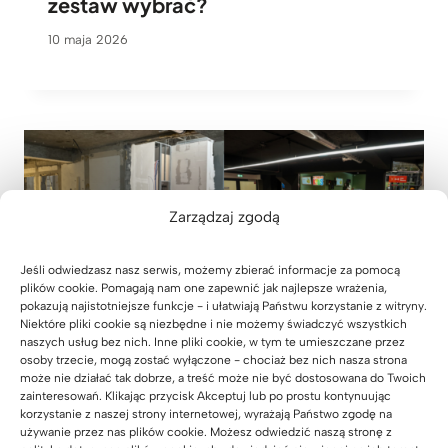
zestaw wybrać?
10 maja 2026
Zarządzaj zgodą
Jeśli odwiedzasz nasz serwis, możemy zbierać informacje za pomocą
plików cookie. Pomagają nam one zapewnić jak najlepsze wrażenia,
pokazują najistotniejsze funkcje - i ułatwiają Państwu korzystanie z witryny.
Niektóre pliki cookie są niezbędne i nie możemy świadczyć wszystkich
naszych usług bez nich. Inne pliki cookie, w tym te umieszczane przez
osoby trzecie, mogą zostać wyłączone - chociaż bez nich nasza strona
może nie działać tak dobrze, a treść może nie być dostosowana do Twoich
zainteresowań. Klikając przycisk Akceptuj lub po prostu kontynuując
korzystanie z naszej strony internetowej, wyrażają Państwo zgodę na
Od pustej hali do miejsca pełnego
używanie przez nas plików cookie. Możesz odwiedzić naszą stronę z