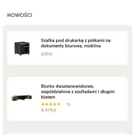
2.749zł
NOWOŚCI
Szafka pod drukarkę z półkami na
dokumenty biurowa, mobilna
639
zł
Biurko dwustanowiskowe,
współdzielone z szufladami i długim
blatem
(1)
8.479
zł
Oceniono
5.00
na 5