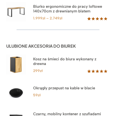
5.00
na 5
od
na
3.999zł
Biurko ergonomiczne do pracy loftowe
podstawie
140x70cm z drewnianym blatem
do
ocen
klientów
4.549zł
Zakres
1.999
zł
–
2.749
zł
cen:
Oceniony
92
5.00
na 5
od
na
1.999zł
podstawie
do
ocen
ULUBIONE AKCESORIA DO BIUREK
klientów
2.749zł
Kosz na śmieci do biura wykonany z
drewna
299
zł
Oceniony
33
5.00
na 5
na
Okrągły przepust na kable w blacie
podstawie
ocen
59
zł
klientów
Czarny, mobilny kontener z szufladami