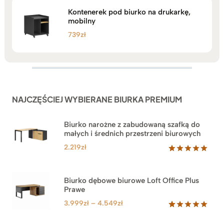
Kontenerek pod biurko na drukarkę,
mobilny
739
zł
NAJCZĘŚCIEJ WYBIERANE BIURKA PREMIUM
Biurko narożne z zabudowaną szafką do
małych i średnich przestrzeni biurowych
2.219
zł
Oceniony
1
5.00
na 5
na
Biurko dębowe biurowe Loft Office Plus
podstawie
Prawe
oceny
klienta
Zakres
3.999
zł
–
4.549
zł
cen:
Oceniony
71