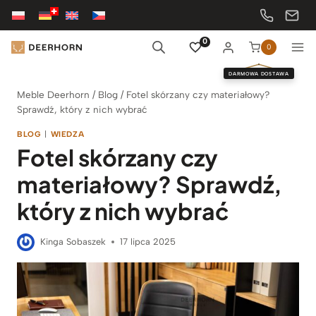
Przejdź
do
treści
0
0
DARMOWA DOSTAWA
Meble Deerhorn
/
Blog
/
Fotel skórzany czy materiałowy?
Sprawdź, który z nich wybrać
BLOG
|
WIEDZA
Fotel skórzany czy
materiałowy? Sprawdź,
który z nich wybrać
Kinga Sobaszek
17 lipca 2025