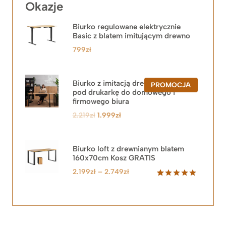
Okazje
Biurko regulowane elektrycznie
Basic z blatem imitującym drewno
799
zł
Biurko z imitacją drewna z szafką
PRODUKT
PROMOCJA
pod drukarkę do domowego i
W
PROMOCJ
firmowego biura
Pierwotna
Aktualna
2.219
zł
1.999
zł
cena
cena
wynosiła:
wynosi:
2.219zł.
1.999zł.
Biurko loft z drewnianym blatem
160x70cm Kosz GRATIS
Zakres
2.199
zł
–
2.749
zł
cen:
Oceniony
92
5.00
na 5
od
na
2.199zł
podstawie
do
ocen
klientów