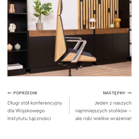
Nawigacja
POPRZEDNI
NASTĘPNY
wpisu
Długi stół konferencyjny
Jeden z naszych
dla Wojskowego
najmniejszych stolików –
Instytutu Łączności
ale robi wielkie wrażenie!