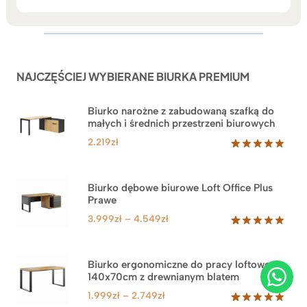
NAJCZĘŚCIEJ WYBIERANE BIURKA PREMIUM
Biurko narożne z zabudowaną szafką do
małych i średnich przestrzeni biurowych
2.219
zł
Oceniony
1
5.00
na 5
na
Biurko dębowe biurowe Loft Office Plus
podstawie
Prawe
oceny
klienta
Zakres
3.999
zł
–
4.549
zł
cen:
Oceniony
71
5.00
na 5
od
na
3.999zł
Biurko ergonomiczne do pracy loftowe
podstawie
140x70cm z drewnianym blatem
do
ocen
klientów
4.549zł
Zakres
1.999
zł
–
2.749
zł