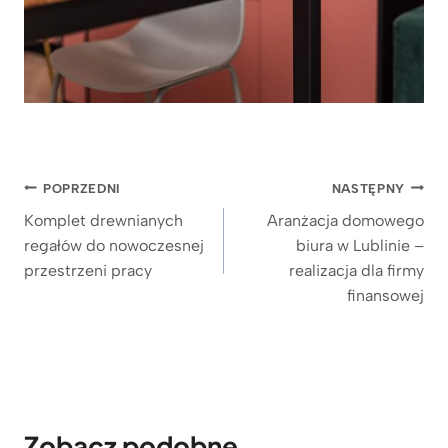
Nawigacja
POPRZEDNI
NASTĘPNY
wpisu
Komplet drewnianych
Aranżacja domowego
regałów do nowoczesnej
biura w Lublinie –
przestrzeni pracy
realizacja dla firmy
finansowej
Zobacz podobne