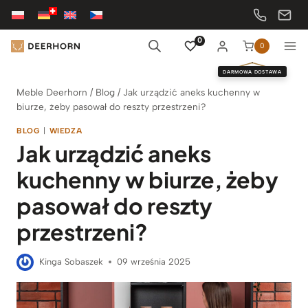
Przejdź
do
treści
0
0
DARMOWA DOSTAWA
Meble Deerhorn
/
Blog
/
Jak urządzić aneks kuchenny w
biurze, żeby pasował do reszty przestrzeni?
BLOG
|
WIEDZA
Jak urządzić aneks
kuchenny w biurze, żeby
pasował do reszty
przestrzeni?
Kinga Sobaszek
09 września 2025