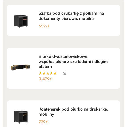
Szafka pod drukarkę z półkami na
dokumenty biurowa, mobilna
639
zł
Biurko dwustanowiskowe,
współdzielone z szufladami i długim
blatem
(1)
8.479
zł
Oceniono
5.00
na 5
Kontenerek pod biurko na drukarkę,
mobilny
739
zł