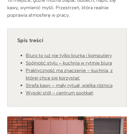
To miejsce, gdzie można złapać oddech, napić się
kawy, wymienić myśli. Przestrzeń, która realnie
poprawia atmosferę w pracy.
Spis treści
Biuro to już nie tylko biurka i komputery
Spójność stylu – kuchnia w rytmie biura
Praktyczność ma znaczenie – kuchnia, z
której chce się korzystać
Strefa kawy – mały rytuał, wielka różnica
Wysoki stół – centrum spotkań