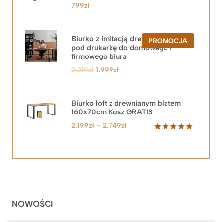
799
zł
Biurko z imitacją drewna z szafką
PRODUKT
PROMOCJA
pod drukarkę do domowego i
W
PROMOCJ
firmowego biura
Pierwotna
Aktualna
2.219
zł
1.999
zł
cena
cena
wynosiła:
wynosi:
2.219zł.
1.999zł.
Biurko loft z drewnianym blatem
160x70cm Kosz GRATIS
Zakres
2.199
zł
–
2.749
zł
cen:
Oceniony
92
5.00
na 5
od
na
2.199zł
podstawie
do
ocen
klientów
2.749zł
NOWOŚCI