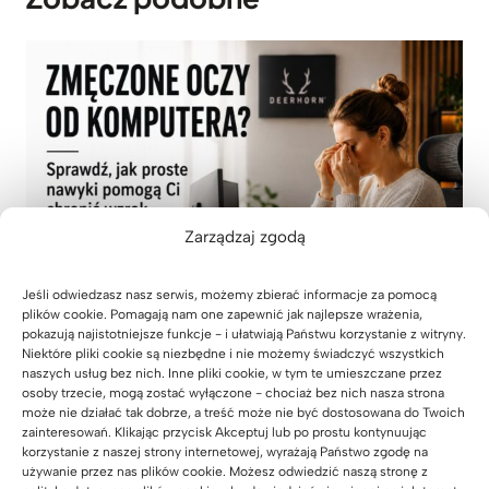
Zarządzaj zgodą
Jeśli odwiedzasz nasz serwis, możemy zbierać informacje za pomocą
plików cookie. Pomagają nam one zapewnić jak najlepsze wrażenia,
pokazują najistotniejsze funkcje - i ułatwiają Państwu korzystanie z witryny.
Niektóre pliki cookie są niezbędne i nie możemy świadczyć wszystkich
Jak zadbać o wzrok pracując przed
naszych usług bez nich. Inne pliki cookie, w tym te umieszczane przez
komputerem?
osoby trzecie, mogą zostać wyłączone - chociaż bez nich nasza strona
może nie działać tak dobrze, a treść może nie być dostosowana do Twoich
zainteresowań. Klikając przycisk Akceptuj lub po prostu kontynuując
13 czerwca 2026
korzystanie z naszej strony internetowej, wyrażają Państwo zgodę na
używanie przez nas plików cookie. Możesz odwiedzić naszą stronę z