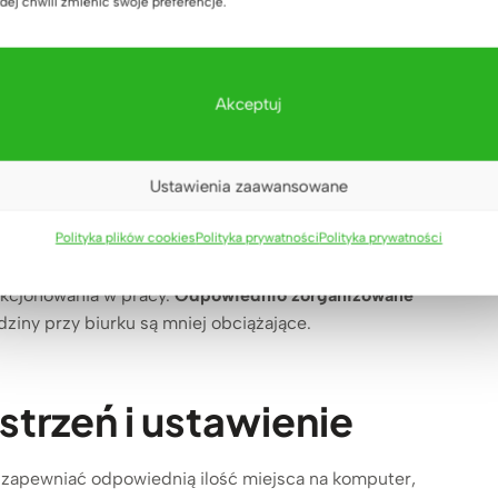
dej chwili zmienić swoje preferencje.
często przez wiele godzin dziennie. W takiej sytuacji każdy
 Wysokość blatu, ustawienie monitora, odpowiednie
k ciało radzi sobie z długotrwałym obciążeniem.
Akceptuj
ęśni, bóle karku i pleców oraz szybkie zmęczenie. Z
, ale również utrudniają koncentrację i wpływają na ogólne
Ustawienia zaawansowane
eń pomaga utrzymać naturalną pozycję ciała, ogranicza
Polityka plików cookies
Polityka prywatności
Polityka prywatności
nkcjonowania w pracy.
Odpowiednio zorganizowane
dziny przy biurku są mniej obciążające.
trzeń i ustawienie
zapewniać odpowiednią ilość miejsca na komputer,