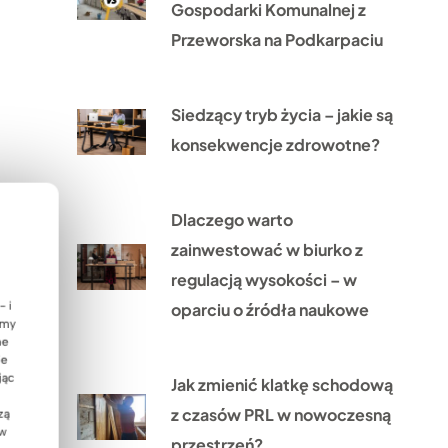
Gospodarki Komunalnej z
Przeworska na Podkarpaciu
Siedzący tryb życia – jakie są
konsekwencje zdrowotne?
Dlaczego warto
zainwestować w biurko z
regulacją wysokości – w
oparciu o źródła naukowe
- i
emy
ne
ie
jąc
Jak zmienić klatkę schodową
z czasów PRL w nowoczesną
zą
 w
przestrzeń?