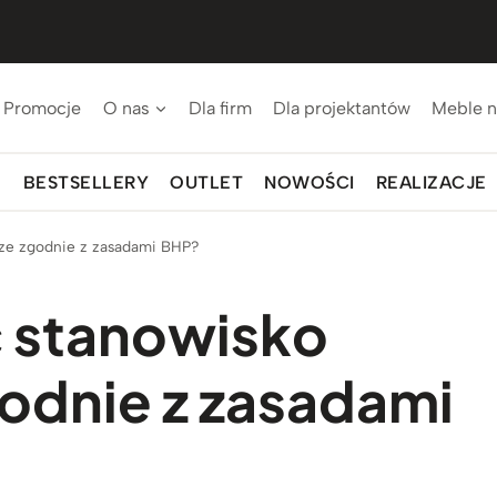
Promocje
O nas
Dla firm
Dla projektantów
Meble n
BESTSELLERY
OUTLET
NOWOŚCI
REALIZACJE
rze zgodnie z zasadami BHP?
ć stanowisko
godnie z zasadami