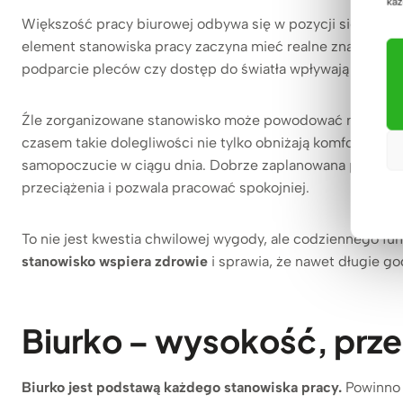
każ
Większość pracy biurowej odbywa się w pozycji siedzącej, 
element stanowiska pracy zaczyna mieć realne znaczenie.
podparcie pleców czy dostęp do światła wpływają na to, ja
Źle zorganizowane stanowisko może powodować napięcia mi
czasem takie dolegliwości nie tylko obniżają komfort pracy
samopoczucie w ciągu dnia. Dobrze zaplanowana przestrz
przeciążenia i pozwala pracować spokojniej.
To nie jest kwestia chwilowej wygody, ale codziennego fu
stanowisko wspiera zdrowie
i sprawia, że nawet długie go
Biurko – wysokość, przes
Biurko jest podstawą każdego stanowiska pracy.
Powinno 