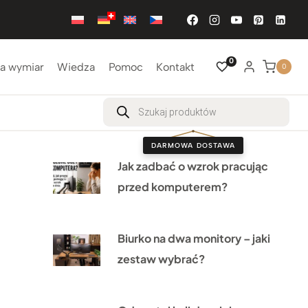
0
a wymiar
Wiedza
Pomoc
Kontakt
0
Wyszukiwarka
produktów
DARMOWA DOSTAWA
Jak zadbać o wzrok pracując
przed komputerem?
Biurko na dwa monitory – jaki
zestaw wybrać?