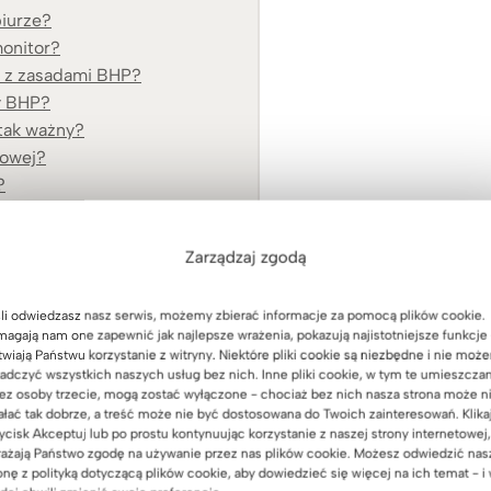
biurze?
monitor?
e z zasadami BHP?
dy BHP?
 tak ważny?
rowej?
?
rgonomię stanowiska pracy?
Zarządzaj zgodą
em tworzą
bezpieczne i wygodne miejsce do pracy
. Dobrze
li odwiedzasz nasz serwis, możemy zbierać informacje za pomocą plików cookie.
agają nam one zapewnić jak najlepsze wrażenia, pokazują najistotniejsze funkcje 
użej utrzymać skupienie i uniknąć problemów zdrowotnych,
twiają Państwu korzystanie z witryny. Niektóre pliki cookie są niezbędne i nie moż
adczyć wszystkich naszych usług bez nich. Inne pliki cookie, w tym te umieszcza
ez osoby trzecie, mogą zostać wyłączone - chociaż bez nich nasza strona może n
ałać tak dobrze, a treść może nie być dostosowana do Twoich zainteresowań. Klika
ycisk Akceptuj lub po prostu kontynuując korzystanie z naszej strony internetowej,
owie pracownika
ażają Państwo zgodę na używanie przez nas plików cookie. Możesz odwiedzić nas
onę z polityką dotyczącą plików cookie, aby dowiedzieć się więcej na ich temat - i