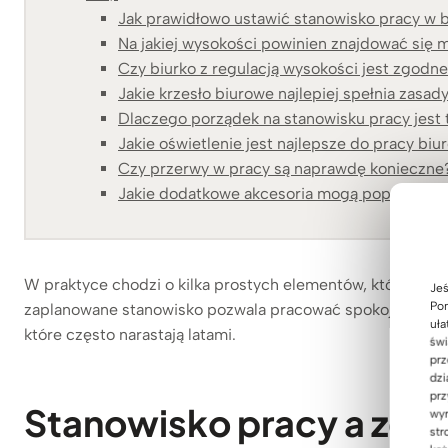
Jak prawidłowo ustawić stanowisko pracy w 
Na jakiej wysokości powinien znajdować się 
Czy biurko z regulacją wysokości jest zgodn
Jakie krzesło biurowe najlepiej spełnia zasa
Dlaczego porządek na stanowisku pracy jest
Jakie oświetlenie jest najlepsze do pracy biu
Czy przerwy w pracy są naprawdę konieczne
Jakie dodatkowe akcesoria mogą poprawić e
W praktyce chodzi o kilka prostych elementów, które raz
Jeś
Pom
zaplanowane stanowisko pozwala pracować spokojniej, dł
uła
które często narastają latami.
świ
prz
dzi
prz
Stanowisko pracy a zdr
wyr
str