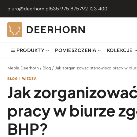
Przejdź
biuro@deerhorn.pl
535 975 875
792 123 400
do
treści
PRODUKTY
POMIESZCZENIA
KOLEKCJE
Meble Deerhorn
/
Blog
/
Jak zorganizować stanowisko pracy w biu
BLOG
|
WIEDZA
Jak zorganizowa
pracy w biurze z
BHP?