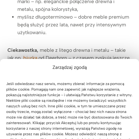
marki – np. eleganckie połączenie drewna i
metalu, spójna kolorystyka,
myślisz długoterminowo – dobre meble premium
będą służyć przez lata, nawet przy intensywnym
użytkowaniu.
Ciekawostka,
meble z litego drewna i metalu – takie
jak np.
biurka
od Deerhorn – z czasem zyskują jeszcze
więcej uroku. Wystarczy je co jakiś czas odświeżyć i
Zarządzaj zgodą
zaolejować, zamiast wymieniać co kilka lat na nowe.
Jeśli odwiedzasz nasz serwis, możemy zbierać informacje za pomocą
plików cookie. Pomagają nam one zapewnić jak najlepsze wrażenia,
pokazują najistotniejsze funkcje - i ułatwiają Państwu korzystanie z witryny.
Niektóre pliki cookie są niezbędne i nie możemy świadczyć wszystkich
naszych usług bez nich. Inne pliki cookie, w tym te umieszczane przez
osoby trzecie, mogą zostać wyłączone - chociaż bez nich nasza strona
może nie działać tak dobrze, a treść może nie być dostosowana do Twoich
zainteresowań. Klikając przycisk Akceptuj lub po prostu kontynuując
korzystanie z naszej strony internetowej, wyrażają Państwo zgodę na
używanie przez nas plików cookie. Możesz odwiedzić naszą stronę z