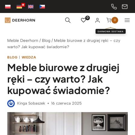
Przejdź
do
treści
0
0
DARMOWA DOSTAWA
Meble Deerhorn
/
Blog
/
Meble biurowe z drugiej ręki – czy
warto? Jak kupować świadomie?
BLOG
|
WIEDZA
Meble biurowe z drugiej
ręki – czy warto? Jak
kupować świadomie?
Kinga Sobaszek
16 czerwca 2025