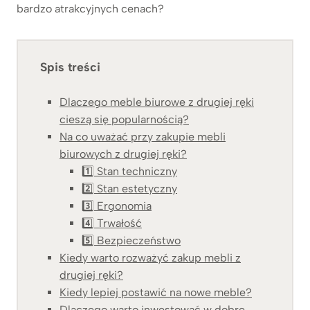
bardzo atrakcyjnych cenach?
Spis treści
Dlaczego meble biurowe z drugiej ręki
cieszą się popularnością?
Na co uważać przy zakupie mebli
biurowych z drugiej ręki?
1️⃣ Stan techniczny
2️⃣ Stan estetyczny
3️⃣ Ergonomia
4️⃣ Trwałość
5️⃣ Bezpieczeństwo
Kiedy warto rozważyć zakup mebli z
drugiej ręki?
Kiedy lepiej postawić na nowe meble?
Dlaczego warto inwestować w dobre