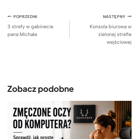
Nawigacja
POPRZEDNI
NASTĘPNY
wpisu
3 strefy w gabinecie
Konsola biurowa w
pana Michała
zielonej strefie
wejściowej
Zobacz podobne