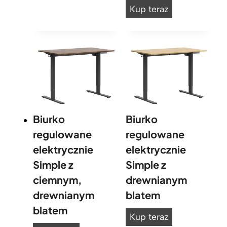
e
B
Kup teraz
b
i
i
u
u
r
r
k
k
o
o
d
n
e
Biurko
Biurko
a
s
m
regulowane
regulowane
i
e
elektrycznie
elektrycznie
g
t
Simple z
Simple z
n
a
ciemnym,
drewnianym
e
l
r
drewnianym
blatem
o
s
blatem
B
Kup teraz
w
k