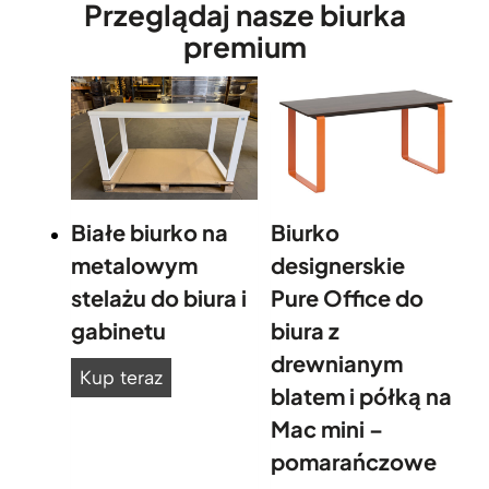
Przeglądaj nasze biurka
premium
Białe biurko na
Biurko
metalowym
designerskie
stelażu do biura i
Pure Office do
gabinetu
biura z
drewnianym
B
Kup teraz
blatem i półką na
i
Mac mini –
a
pomarańczowe
ł