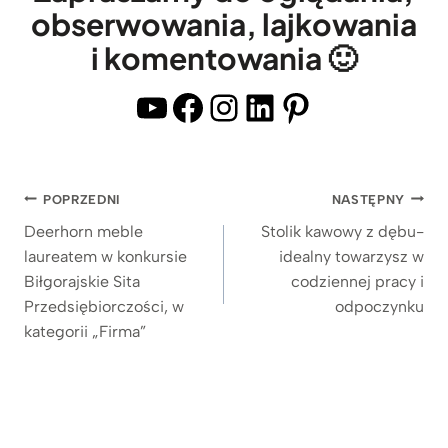
e
l
obserwowania, lajkowania
a
z
e
t
i komentowania 🙂
d
z
e
r
c
YouTube
Facebook
Instagram
LinkedIn
Pinterest
m
e
i
i
w
e
p
n
m
ó
Nawigacja
POPRZEDNI
NASTĘPNY
i
n
ł
wpisu
a
Deerhorn meble
Stolik kawowy z dębu-
y
k
laureatem w konkursie
idealny towarzysz w
n
m
ą
Biłgorajskie Sita
codziennej pracy i
y
,
n
Przedsiębiorczości, w
odpoczynku
m
d
a
kategorii „Firma”
b
r
M
l
e
a
a
w
c
t
n
m