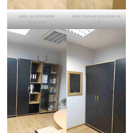
szafy na dokumenty
szafy biurowe zamykane na
zamykane
klucz