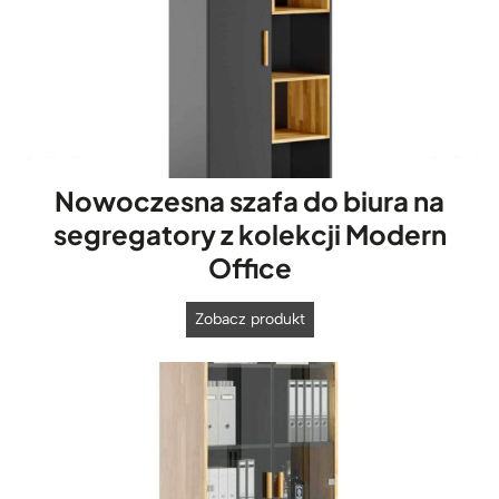
Nowoczesna szafa do biura na
segregatory z kolekcji Modern
Office
N
Zobacz produkt
o
w
o
c
z
e