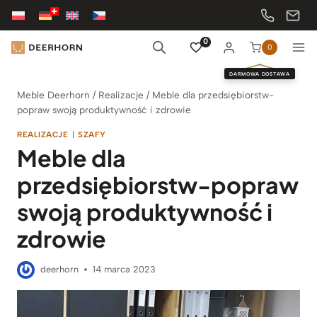
Przejdź
do
treści
0
0
DARMOWA DOSTAWA
Meble Deerhorn
/
Realizacje
/
Meble dla przedsiębiorstw-
popraw swoją produktywność i zdrowie
REALIZACJE
|
SZAFY
Meble dla
przedsiębiorstw-popraw
swoją produktywność i
zdrowie
deerhorn
14 marca 2023