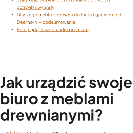
potrzeb i wygody
Dlaczego meble z drewna do biura i gabinetu od
Deerhorn – podsumowanie.
Przeglądaj nasze biurka premium
Jak urządzić swoje
biuro z meblami
drewnianymi?