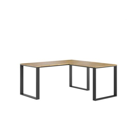
5.00
na 5
na
podstawie
ocen
klientów