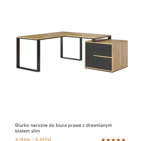
Biurko narożne do biura prawe z drewnianym
blatem slim
Z
4.199
zł
–
5.399
zł