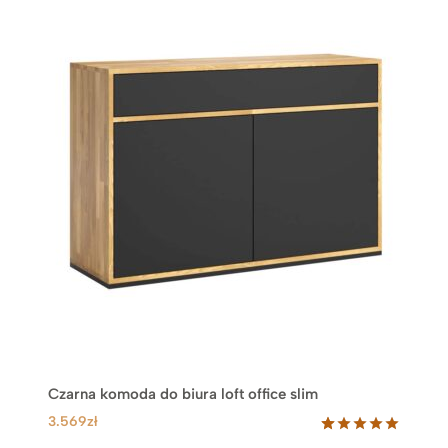
Czarna komoda do biura loft office slim
3.569
zł
Oceniony
20