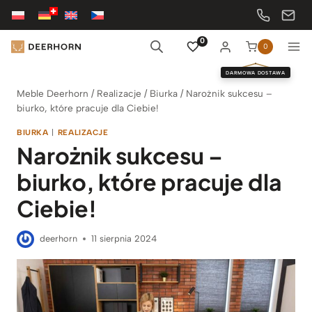
Przejdź
do
treści
0
0
DARMOWA DOSTAWA
Meble Deerhorn
/
Realizacje
/
Biurka
/
Narożnik sukcesu –
biurko, które pracuje dla Ciebie!
BIURKA
|
REALIZACJE
Narożnik sukcesu –
biurko, które pracuje dla
Ciebie!
deerhorn
11 sierpnia 2024