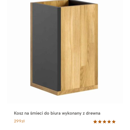
Kosz na śmieci do biura wykonany z drewna
299
zł
Oceniony
33