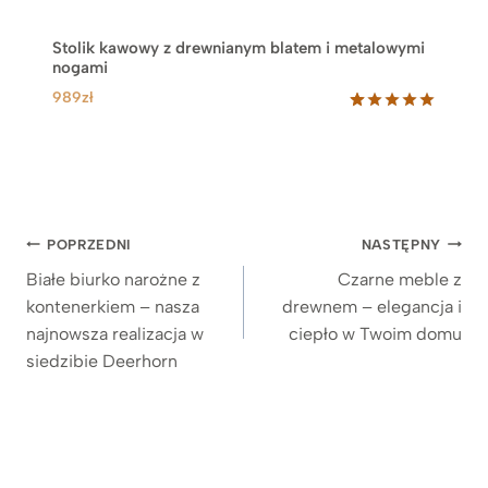
Stolik kawowy z drewnianym blatem i metalowymi
nogami
989
zł
Oceniony
19
5.00
na 5
na
podstawie
ocen
klientów
Nawigacja
POPRZEDNI
NASTĘPNY
wpisu
Białe biurko narożne z
Czarne meble z
kontenerkiem – nasza
drewnem – elegancja i
najnowsza realizacja w
ciepło w Twoim domu
siedzibie Deerhorn