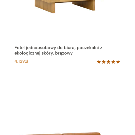
Fotel jednoosobowy do biura, poczekalni z
ekologicznej skóry, brązowy
4.129
zł
Oceniony
1
5.00
na 5
na
podstawie
oceny
klienta