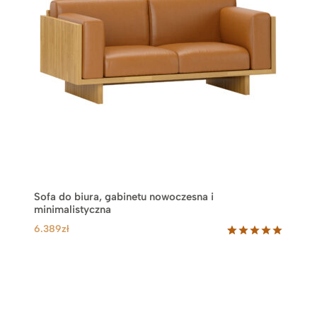
Sofa do biura, gabinetu nowoczesna i
minimalistyczna
6.389
zł
Oceniony
1
5.00
na 5
na
podstawie
oceny
klienta