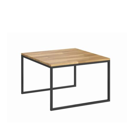
5.00
na 5
na
podstawie
ocen
klientów