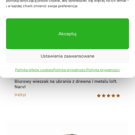
polityką dotyczącą plików cookie, aby dowiedzieć się więcej na ich temat -
a
w
i w każdej chwili zmienić swoje preferencje.
w
y
y
n
n
o
o
s
Akceptuj
s
i
i
:
ł
5
Ustawienia zaawansowane
a
9
:
9
6
z
Polityka plików cookies
Polityka prywatności
Polityka prywatności
6
ł
Biurowy wieszak na ubrania z drewna i metalu loft.
9
.
Narvi
z
949
zł
ł
.
Oceniony
5
5.00
na 5
na
podstawie
ocen
klientów