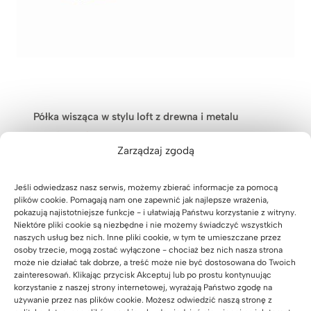
z
ł
d
o
3
.
3
Półka wisząca w stylu loft z drewna i metalu
2
P
A
9
669
zł
599
zł
i
k
z
Zarządzaj zgodą
Oceniony
24
5.00
na 5
e
t
ł
na
r
u
podstawie
Jeśli odwiedzasz nasz serwis, możemy zbierać informacje za pomocą
w
a
ocen
plików cookie. Pomagają nam one zapewnić jak najlepsze wrażenia,
klientów
o
l
pokazują najistotniejsze funkcje - i ułatwiają Państwu korzystanie z witryny.
Niektóre pliki cookie są niezbędne i nie możemy świadczyć wszystkich
t
n
naszych usług bez nich. Inne pliki cookie, w tym te umieszczane przez
n
a
osoby trzecie, mogą zostać wyłączone - chociaż bez nich nasza strona
a
c
może nie działać tak dobrze, a treść może nie być dostosowana do Twoich
c
e
zainteresowań. Klikając przycisk Akceptuj lub po prostu kontynuując
e
n
korzystanie z naszej strony internetowej, wyrażają Państwo zgodę na
używanie przez nas plików cookie. Możesz odwiedzić naszą stronę z
n
a