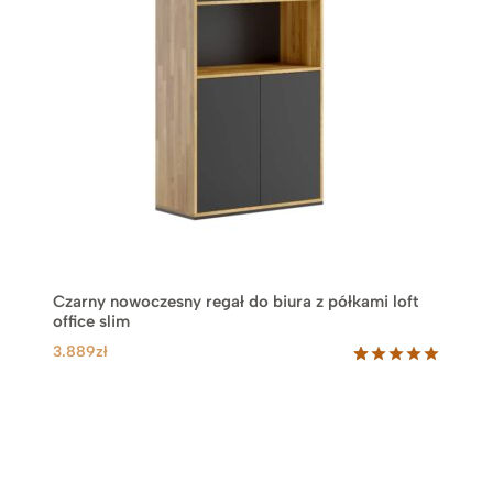
Czarny nowoczesny regał do biura z półkami loft
office slim
3.889
zł
Oceniony
12
5.00
na 5
na
podstawie
ocen
klientów