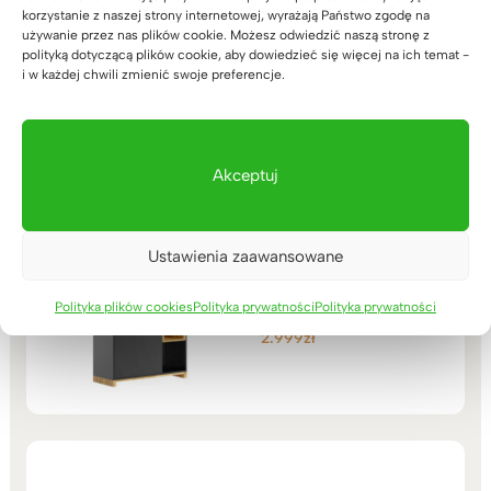
z kolekcji Modern
korzystanie z naszej strony internetowej, wyrażają Państwo zgodę na
Office
używanie przez nas plików cookie. Możesz odwiedzić naszą stronę z
polityką dotyczącą plików cookie, aby dowiedzieć się więcej na ich temat -
(2)
i w każdej chwili zmienić swoje preferencje.
699
zł
Oceniono
5.00
na 5
Akceptuj
Biurowa szafa na
Ustawienia zaawansowane
segregatory z kolekcji
Modern Office
Polityka plików cookies
Polityka prywatności
Polityka prywatności
(47)
2.999
zł
Oceniono
5.00
na 5