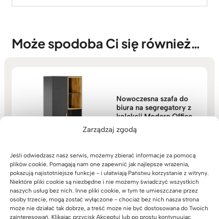
Może spodoba Ci się również…
Nowoczesna szafa do
biura na segregatory z
kolekcji Modern Office
(38)
Zarządzaj zgodą
2.999
zł
Oceniono
5.00
na 5
Jeśli odwiedzasz nasz serwis, możemy zbierać informacje za pomocą
plików cookie. Pomagają nam one zapewnić jak najlepsze wrażenia,
pokazują najistotniejsze funkcje - i ułatwiają Państwu korzystanie z witryny.
Niektóre pliki cookie są niezbędne i nie możemy świadczyć wszystkich
naszych usług bez nich. Inne pliki cookie, w tym te umieszczane przez
osoby trzecie, mogą zostać wyłączone - chociaż bez nich nasza strona
może nie działać tak dobrze, a treść może nie być dostosowana do Twoich
Stolik kawowy do biura
zainteresowań. Klikając przycisk Akceptuj lub po prostu kontynuując