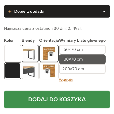
3.349zł
Dobierz dodatki
Najniższa cena z ostatnich 30 dni:
2.149
zł
.
Kolor
Blendy
Orientacja
Wymiary blatu głównego
160×70 cm
180×70 cm
200×70 cm
Wyczyść
DODAJ DO KOSZYKA