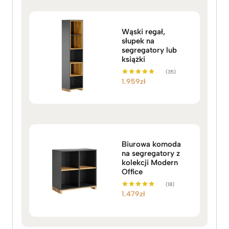
Wąski regał,
słupek na
segregatory lub
książki
(35)
1.959
zł
Oceniono
5.00
na 5
Biurowa komoda
na segregatory z
kolekcji Modern
Office
(18)
1.479
zł
Oceniono
5.00
na 5