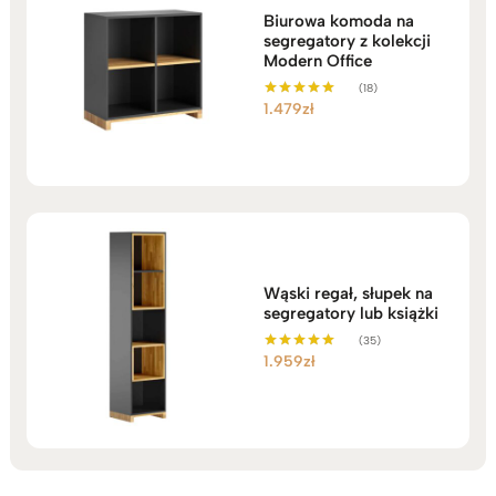
Biurowa komoda na
segregatory z kolekcji
Modern Office
(18)
1.479
zł
Oceniono
5.00
na 5
Wąski regał, słupek na
segregatory lub książki
(35)
1.959
zł
Oceniono
5.00
na 5