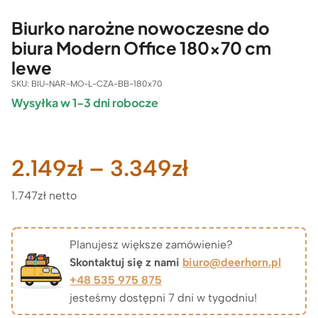
Biurko narożne nowoczesne do
biura Modern Office 180×70 cm
lewe
SKU:
BIU-NAR-MO-L-CZA-BB-180x70
Wysyłka w 1–3 dni robocze
Zakres
2.149
zł
–
3.349
zł
1.747zł netto
cen:
od
Planujesz większe zamówienie?
Skontaktuj się z nami
biuro@deerhorn.pl
2.149zł
+48 535 975 875
jesteśmy dostępni 7 dni w tygodniu!
do