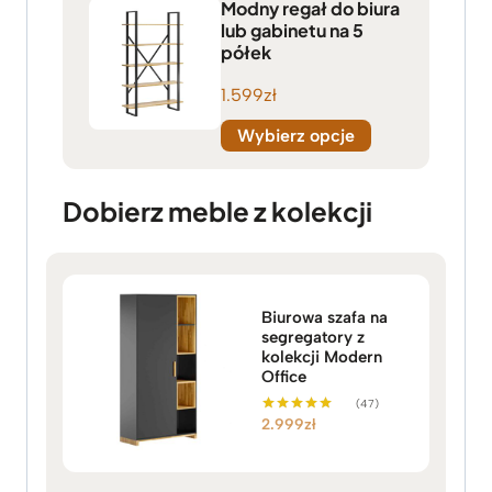
Modny regał do biura
lub gabinetu na 5
półek
1.599
zł
Wybierz opcje
Dobierz meble z kolekcji
Biurowa szafa na
segregatory z
kolekcji Modern
Office
(47)
2.999
zł
Oceniono
5.00
na 5