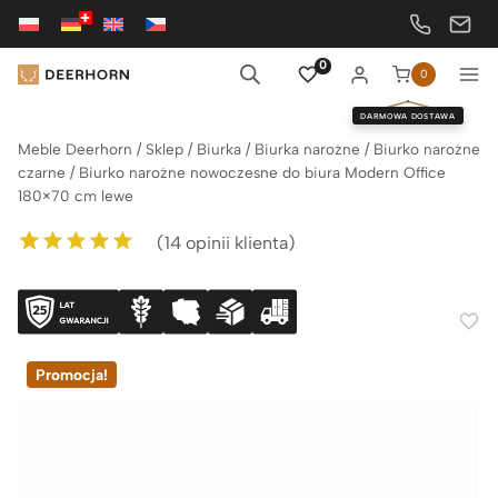
Przejdź
do
treści
0
0
DARMOWA DOSTAWA
Meble Deerhorn
/
Sklep
/
Biurka
/
Biurka narożne
/
Biurko narożne
czarne
/
Biurko narożne nowoczesne do biura Modern Office
180×70 cm lewe
(
14
opinii klienta)
Oceniony
14
5.00
na 5 na
podstawie
ocen klientów
Promocja!