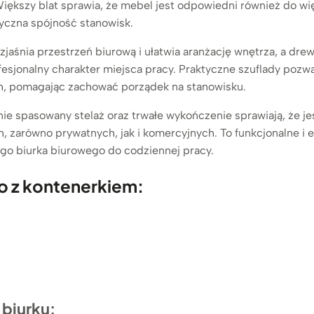
iększy blat sprawia, że mebel jest odpowiedni również do wi
tyczna spójność stanowisk.
ozjaśnia przestrzeń biurową i ułatwia aranżację wnętrza, a dre
ofesjonalny charakter miejsca pracy. Praktyczne szuflady po
, pomagając zachować porządek na stanowisku.
jnie spasowany stelaż oraz trwałe wykończenie sprawiają, że 
 zarówno prywatnych, jak i komercyjnych. To funkcjonalne i e
o biurka biurowego do codziennej pracy.
o z kontenerkiem:
biurku: