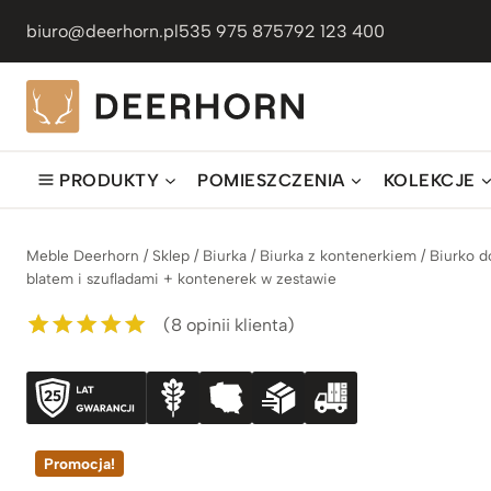
Przejdź
biuro@deerhorn.pl
535 975 875
792 123 400
do
treści
PRODUKTY
POMIESZCZENIA
KOLEKCJE
Meble Deerhorn
/
Sklep
/
Biurka
/
Biurka z kontenerkiem
/
Biurko d
blatem i szufladami + kontenerek w zestawie
(
8
opinii klienta)
Oceniony
8
5.00
na 5 na
podstawie
ocen
klientów
Promocja!