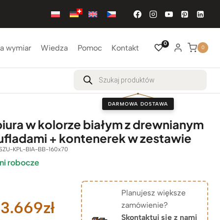
0
a wymiar
Wiedza
Pomoc
Kontakt
0
Wyszukiwarka
produktów
DARMOWA DOSTAWA
biura w kolorze białym z drewnianym
zufladami + kontenerek w zestawie
SZU-KPL-BIA-BB-160x70
ni robocze
Planujesz większe
Zakres
3.669
zł
zamówienie?
Skontaktuj się z nami