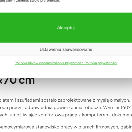
dej chwili zmienić swoje preferencje.
Biała szafa do gabinetu i
Biały regał loft office
biura loft office slim
slim
(3)
(6)
3.889
zł
3.889
zł
Oceniono
Oceniono
Akceptuj
5.00
5.00
na 5
na 5
Ustawienia zaawansowane
 białe, kobiece z szufladam
Polityka plików cookies
Polityka prywatności
Polityka prywatności
×70 cm
blatem i szufladami zostało zaprojektowane z myślą o małych,
oda pracy i odpowiednia powierzchnia robocza. Wymiar 160×
ch, umożliwiając komfortową pracę z komputerem, dokument
o pełnowymiarowe stanowisko pracy w biurach firmowych, gab