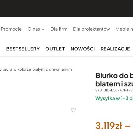
Promocje
O nas
Dla firm
Dla projektantów
Meble n
BESTSELLERY
OUTLET
NOWOŚCI
REALIZACJE
o biura w kolorze białym z drewnianym
Biurko do 
blatem i s
SKU:
BIU-LOS-KONT-3
Wysyłka w 1–3 d
3.119
zł
–