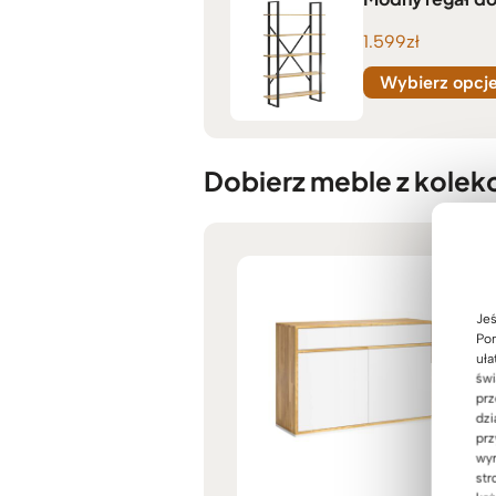
1.599
zł
Wybierz opcj
Dobierz meble z kolekc
Jeś
Pom
uła
świ
prz
dzi
prz
wyr
str