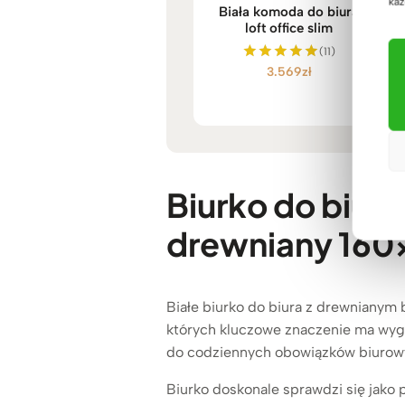
każ
Biała komoda do biura
loft office slim
(11)
3.569
zł
Oceniono
5.00
na 5
Biurko do biura
drewniany 160
Białe biurko do biura z drewnianym 
których kluczowe znaczenie ma wyg
do codziennych obowiązków biurowy
Biurko doskonale sprawdzi się jak