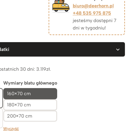
cen:
biuro@deerhorn.pl
+48 535 975 875
od
jesteśmy dostępni 7
dni w tygodniu!
3.119zł
atki
do
3.669zł
ostatnich 30 dni:
3.119
zł
.
Wymiary blatu głównego
160×70 cm
180×70 cm
200×70 cm
Wyczyść