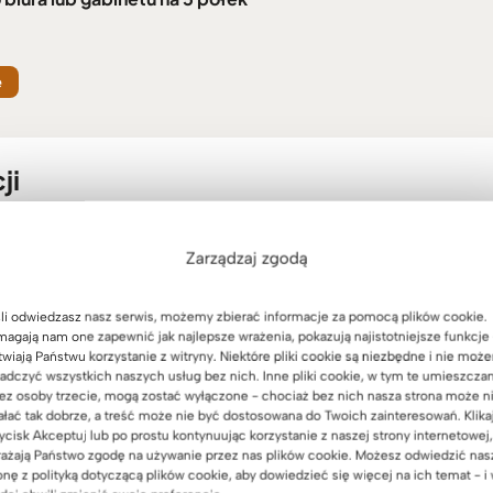
e
ji
Zarządzaj zgodą
li odwiedzasz nasz serwis, możemy zbierać informacje za pomocą plików cookie.
agają nam one zapewnić jak najlepsze wrażenia, pokazują najistotniejsze funkcje 
twiają Państwu korzystanie z witryny. Niektóre pliki cookie są niezbędne i nie moż
adczyć wszystkich naszych usług bez nich. Inne pliki cookie, w tym te umieszcza
ez osoby trzecie, mogą zostać wyłączone - chociaż bez nich nasza strona może n
ałać tak dobrze, a treść może nie być dostosowana do Twoich zainteresowań. Klika
ycisk Akceptuj lub po prostu kontynuując korzystanie z naszej strony internetowej,
ażają Państwo zgodę na używanie przez nas plików cookie. Możesz odwiedzić nas
onę z polityką dotyczącą plików cookie, aby dowiedzieć się więcej na ich temat - i