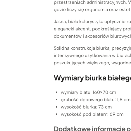
przestrzeniach administracyjnych. W
gdzie liczy się ergonomia oraz este
Jasna, biała kolorystyka optycznie r
elegancki akcent, podkreślający pr
dokumentów i akcesoriów biurowych
Solidna konstrukcja biurka, precyzy
intensywnego użytkowania w biurach,
poszukujących większego, wygodneg
Wymiary biurka białeg
wymiary blatu: 160×70 cm
grubość dębowego blatu: 1,8 cm
wysokość biurka: 73 cm
wysokość pod blatem: 69 cm
Dodatkowe informacje o 