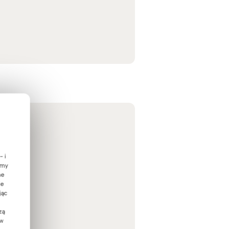
- i
emy
ne
ie
jąc
zą
 w