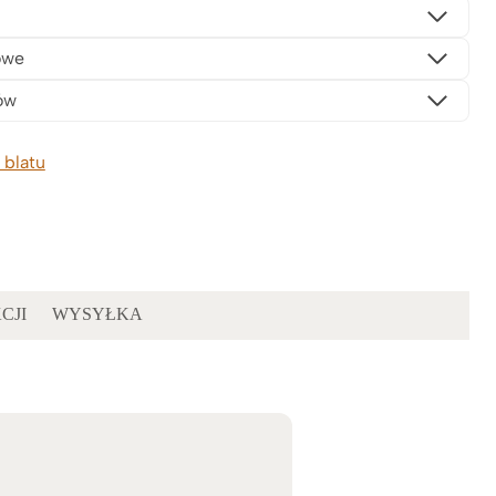
owe
ów
 blatu
CJI
WYSYŁKA