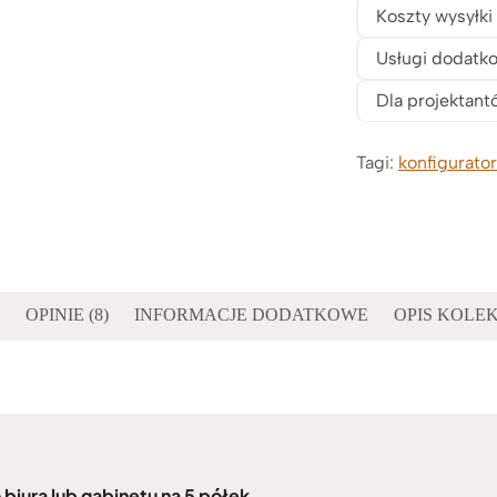
Koszty wysyłki
Usługi dodatk
Dla projektant
Tagi:
konfigurator
OPINIE (8)
INFORMACJE DODATKOWE
OPIS KOLEK
biura lub gabinetu na 5 półek