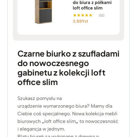
do biura z półkami
loft office slim
(12)
3.889
zł
Oceniono
5.00
na 5
Czarne biurko z szufladami
do nowoczesnego
gabinetu z kolekcji loft
office slim
Szukasz pomysłu na
urządzenie wymarzonego biura? Mamy dla
Ciebie coś specjalnego. Nowa kolekcja mebli
biurowych
„
loft office slim
„
to nowoczesność
i elegancja w jednym.
Blaty biurek są wykonane z drewna o