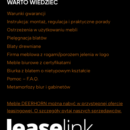
WARTO WIEDZIEĆ
Warunki gwarancji
Instrukcja: montaż, regulacja i praktyczne porady
Ostrzeżenia w użytkowaniu mebli
Pielęgnacja blatów
Blaty drewniane
Firma meblowa z rogami/porożem jelenia w logo
Meble biurowe z certyfikatami
Biurka z blatem o nietypowym kształcie
Pomoc – F.A.Q.
Metamorfozy biur i gabinetów
Meble DEERHORN można nabyć w przystępnej ofercie
leasingowej. O szczegóły pytaj naszych sprzedawców.