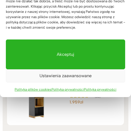
może nie działać tak dobrze, a treść może nie być dostosowana do Twoich
zainteresowań. Klikając przycisk Akceptuj lub po prostu kontynuując
korzystanie z naszej strony internetowej, wyrażają Państwo zgodę na
Kosz na śmieci do biura
używanie przez nas plików cookie. Możesz odwiedzić naszą stronę z
wykonany z drewna
polityką dotyczącą plików cookie, aby dowiedzieć się więcej na ich temat -
i w każdej chwili zmienić swoje preferencje.
(33)
299
zł
Oceniono
5.00
na 5
Akceptuj
Ustawienia zaawansowane
Wąski regał, słupek na
segregatory lub książki
Polityka plików cookies
Polityka prywatności
Polityka prywatności
(35)
1.959
zł
Oceniono
5.00
na 5