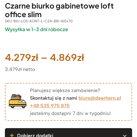
Czarne biurko gabinetowe loft
office slim
SKU:
BIU-LOS-KONT-L-CZA-BB-160x70
Wysyłka w 1–3 dni robocze
Zakres
4.279
zł
–
4.869
zł
3.479zł netto
cen:
od
Planujesz większe zamówienie?
Skontaktuj się z nami
biuro@deerhorn.pl
4.279zł
+48 535 975 875
jesteśmy dostępni 7 dni w tygodniu!
do
4.869zł
Dobierz dodatki