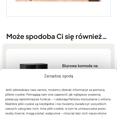
Może spodoba Ci się również…
Biurowa komoda na
segregatory z kolekcji
Modern Office
Zarządzaj zgodą
(18)
1.479
zł
Oceniono
Jeśli odwiedzasz nasz serwis, możemy zbierać informacje za pomocą
5.00
na 5
plików cookie. Pomagają nam one zapewnić jak najlepsze wrażenia,
pokazują najistotniejsze funkcje - i ułatwiają Państwu korzystanie z witryny.
Niektóre pliki cookie są niezbędne i nie możemy świadczyć wszystkich
naszych usług bez nich. Inne pliki cookie, w tym te umieszczane przez
osoby trzecie, mogą zostać wyłączone - chociaż bez nich nasza strona