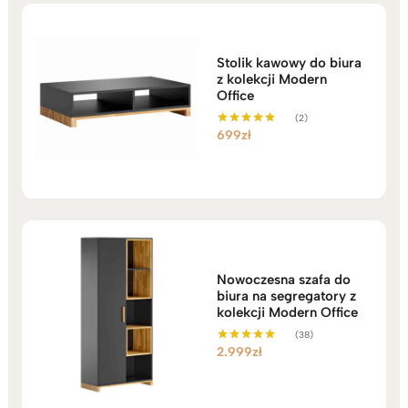
Stolik kawowy do biura
z kolekcji Modern
Office
(2)
699
zł
Oceniono
5.00
na 5
Nowoczesna szafa do
biura na segregatory z
kolekcji Modern Office
(38)
2.999
zł
Oceniono
5.00
na 5