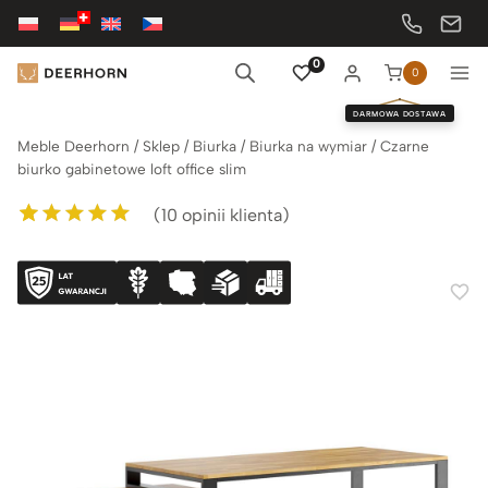
Przejdź
do
treści
0
0
DARMOWA DOSTAWA
Meble Deerhorn
/
Sklep
/
Biurka
/
Biurka na wymiar
/
Czarne
biurko gabinetowe loft office slim
(
10
opinii klienta)
Oceniony
10
5.00
na 5 na
podstawie
ocen klientów