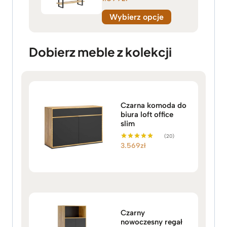
Wybierz opcje
Dobierz meble z kolekcji
Czarna komoda do
biura loft office
slim
(20)
3.569
zł
Oceniono
5.00
na 5
Czarny
nowoczesny regał