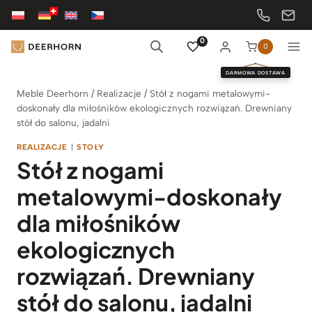
Przejdź
do
treści
0
0
DARMOWA DOSTAWA
Meble Deerhorn
/
Realizacje
/
Stół z nogami metalowymi-
doskonały dla miłośników ekologicznych rozwiązań. Drewniany
stół do salonu, jadalni
REALIZACJE
|
STOŁY
Stół z nogami
metalowymi-doskonały
dla miłośników
ekologicznych
rozwiązań. Drewniany
stół do salonu, jadalni