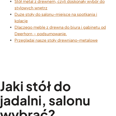
Stół metal z drewnem, czyli doskonały wybór do
stylowych wnętrz
Duże stoły do salonu-miejsce na spotkania i
kolacje
Dlaczego meble z drewna do biura i gabinetu od
Deerhorn – podsumowanie.
Przeglądaj nasze stoły drewniano-metalowe
Jaki stół do
jadalni, salonu
wybrać?