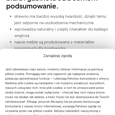
podsumowanie.
drewno ma bardzo wysoką twardość, dzięki temu
jest odporne na uszkodzenia mechaniczne
wprowadza naturalny i ciepły charakter do kadego
wnętrza
nasze meble są produkowane z materiałów
przyjaznych dla środowiska
oferujemy możliwość personalizacji naszych
Zarządzaj zgodą
mebli, co pozwala klientom na stworzenie biurka
idealnie dostosowanego do ich potrzeb i
Jeśli odwiedzasz nasz serwis, możemy zbierać informacje za pomocą
wymagań
plików cookie. Pomagają nam one zapewnić jak najlepsze wrażenia,
pokazują najistotniejsze funkcje - i ułatwiają Państwu korzystanie z witryny.
Niektóre pliki cookie są niezbędne i nie możemy świadczyć wszystkich
naszych usług bez nich. Inne pliki cookie, w tym te umieszczane przez
osoby trzecie, mogą zostać wyłączone - chociaż bez nich nasza strona
może nie działać tak dobrze, a treść może nie być dostosowana do Twoich
zainteresowań. Klikając przycisk Akceptuj lub po prostu kontynuując
Przeglądaj nasze stoły
korzystanie z naszej strony internetowej, wyrażają Państwo zgodę na
używanie przez nas plików cookie. Możesz odwiedzić naszą stronę z