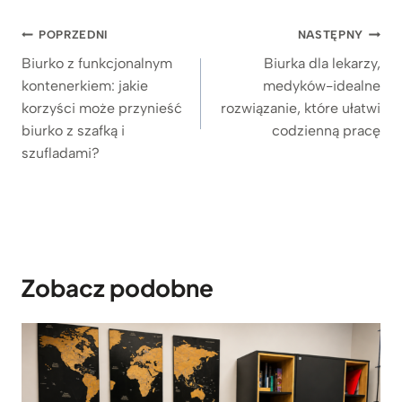
n
Nawigacja
POPRZEDNI
NASTĘPNY
y
wpisu
Biurko z funkcjonalnym
Biurka dla lekarzy,
m
kontenerkiem: jakie
medyków-idealne
i
korzyści może przynieść
rozwiązanie, które ułatwi
m
biurko z szafką i
codzienną pracę
e
szufladami?
t
a
l
o
w
Zobacz podobne
y
m
i
n
o