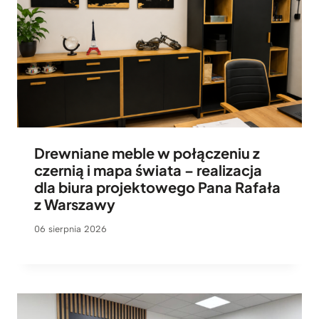
g
a
m
i
Drewniane meble w połączeniu z
czernią i mapa świata – realizacja
dla biura projektowego Pana Rafała
z Warszawy
06 sierpnia 2026