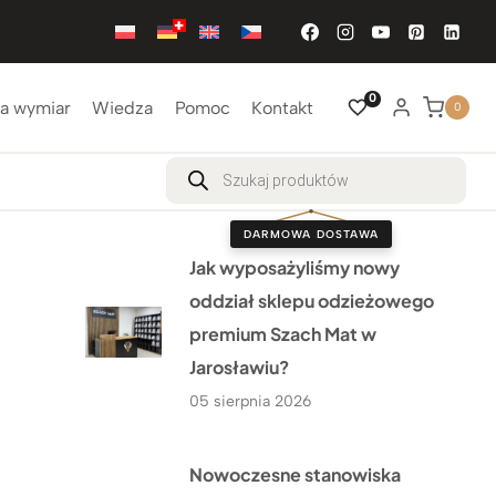
0
a wymiar
Wiedza
Pomoc
Kontakt
0
Wyszukiwarka
produktów
DARMOWA DOSTAWA
Jak wyposażyliśmy nowy
oddział sklepu odzieżowego
premium Szach Mat w
Jarosławiu?
05 sierpnia 2026
Nowoczesne stanowiska