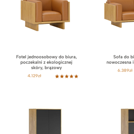
Fotel jednoosobowy do biura,
Sofa do bi
poczekalni z ekologicznej
nowoczesna i
skóry, brązowy
6.389
zł
4.129
zł
Oceniony
1
5.00
na 5
na
podstawie
oceny
klienta