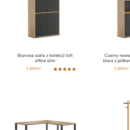
Biurowa szafa z kolekcji loft
Czarny nowo
office slim
biura z półkam
3.889
zł
3.889
zł
Oceniony
17
5.00
na 5
na
podstawie
ocen
klientów