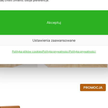
dej chwili zmienić swoje preferencje.
Akceptuj
Ustawienia zaawansowane
Polityka plików cookies
Polityka prywatności
Polityka prywatności
P
PROMOCJA
R
O
D
U
K