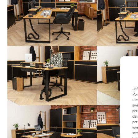
Jeś
Pom
uła
świ
prz
dzi
prz
wyr
str