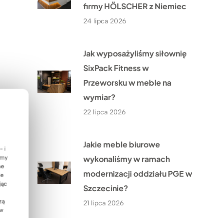
firmy HÖLSCHER z Niemiec
24 lipca 2026
Jak wyposażyliśmy siłownię
SixPack Fitness w
Przeworsku w meble na
wymiar?
22 lipca 2026
Jakie meble biurowe
- i
wykonaliśmy w ramach
emy
ne
modernizacji oddziału PGE w
ie
jąc
Szczecinie?
zą
21 lipca 2026
 w