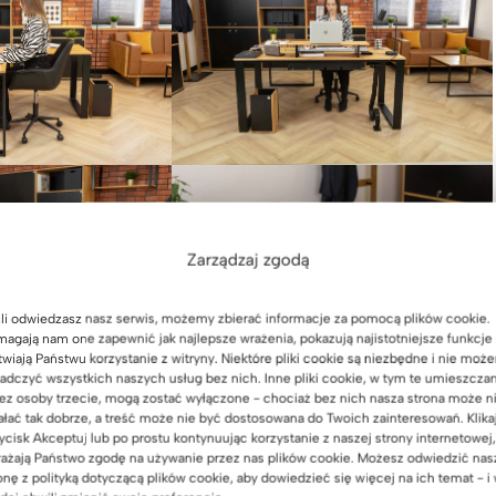
Zarządzaj zgodą
li odwiedzasz nasz serwis, możemy zbierać informacje za pomocą plików cookie.
agają nam one zapewnić jak najlepsze wrażenia, pokazują najistotniejsze funkcje 
twiają Państwu korzystanie z witryny. Niektóre pliki cookie są niezbędne i nie moż
adczyć wszystkich naszych usług bez nich. Inne pliki cookie, w tym te umieszcza
ez osoby trzecie, mogą zostać wyłączone - chociaż bez nich nasza strona może n
ałać tak dobrze, a treść może nie być dostosowana do Twoich zainteresowań. Klika
ycisk Akceptuj lub po prostu kontynuując korzystanie z naszej strony internetowej,
ażają Państwo zgodę na używanie przez nas plików cookie. Możesz odwiedzić nas
onę z polityką dotyczącą plików cookie, aby dowiedzieć się więcej na ich temat - i