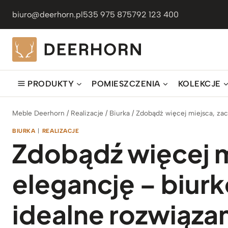
Przejdź
biuro@deerhorn.pl
535 975 875
792 123 400
do
treści
PRODUKTY
POMIESZCZENIA
KOLEKCJE
Meble Deerhorn
/
Realizacje
/
Biurka
/
Zdobądź więcej miejsca, zac
BIURKA
|
REALIZACJE
Zdobądź więcej m
elegancję – biurk
idealne rozwiąza