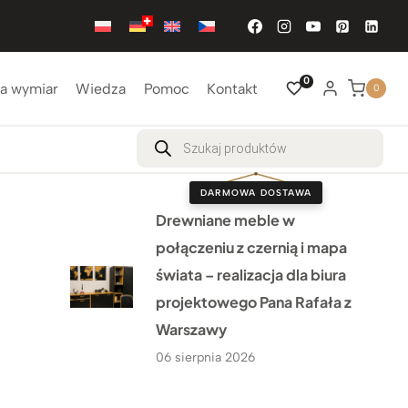
0
a wymiar
Wiedza
Pomoc
Kontakt
0
Wyszukiwarka
produktów
DARMOWA DOSTAWA
Drewniane meble w
połączeniu z czernią i mapa
świata – realizacja dla biura
projektowego Pana Rafała z
Warszawy
06 sierpnia 2026