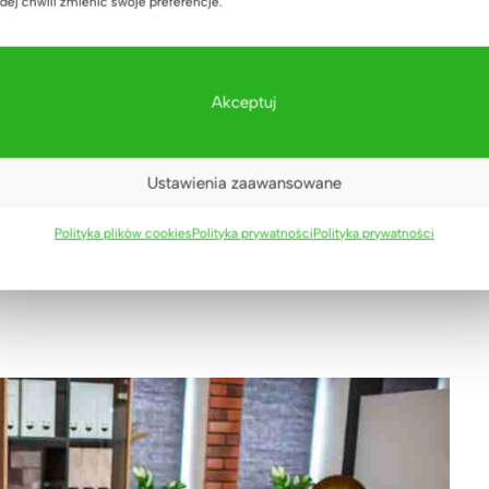
dej chwili zmienić swoje preferencje.
yliśmy z myślą o wszystkich stylowych aranżacjach w
Akceptuj
zapewni właścicielom funkcjonalne rozwiązanie o wysokim
ajwyżej jakości surowców.
Ustawienia zaawansowane
e oraz trwałą konstrukcję metalową. Drewniany blat
Polityka plików cookies
Polityka prywatności
Polityka prywatności
alowana proszkowo konstrukcja metalowa to inwestycja na
gę podczas kupowania odpowiedniego
biurka do nauki
.