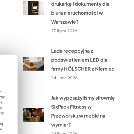
drukarkę i dokumenty dla
biura nieruchomości w
Warszawie?
27 lipca 2026
Lada recepcyjna z
podświetleniem LED dla
firmy HÖLSCHER z Niemiec
24 lipca 2026
- i
Jak wyposażyliśmy siłownię
emy
ne
SixPack Fitness w
ie
jąc
Przeworsku w meble na
wymiar?
zą
 w
22 lipca 2026