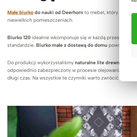
każ
Małe biurko
do nauki od Deerhorn
to mebel, który stworz
niewielkich pomieszczeniach.
Biurko 120
idealnie wkomponuje się w każdą przestrzeń i 
standardzie.
Biurko małe z dostawą do domu
powstało z n
Do produkcji wykorzystaliśmy
naturalne lite drewno
dębow
odpowiednio zabezpieczony w procesie olejowania oraz m
długi czas. Na wszystkie te czynniki warto zwrócić uwa