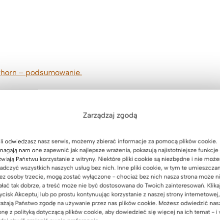
erhorn – podsumowanie.
Zarządzaj zgodą
li odwiedzasz nasz serwis, możemy zbierać informacje za pomocą plików cookie.
agają nam one zapewnić jak najlepsze wrażenia, pokazują najistotniejsze funkcje 
twiają Państwu korzystanie z witryny. Niektóre pliki cookie są niezbędne i nie moż
 na co zwrócić
adczyć wszystkich naszych usług bez nich. Inne pliki cookie, w tym te umieszcza
ez osoby trzecie, mogą zostać wyłączone - chociaż bez nich nasza strona może n
ałać tak dobrze, a treść może nie być dostosowana do Twoich zainteresowań. Klika
ycisk Akceptuj lub po prostu kontynuując korzystanie z naszej strony internetowej,
ażają Państwo zgodę na używanie przez nas plików cookie. Możesz odwiedzić nas
onę z polityką dotyczącą plików cookie, aby dowiedzieć się więcej na ich temat - i