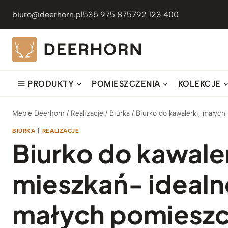
Przejdź
biuro@deerhorn.pl
535 975 875
792 123 400
do
treści
PRODUKTY
POMIESZCZENIA
KOLEKCJE
Meble Deerhorn
/
Realizacje
/
Biurka
/
Biurko do kawalerki, małych
BIURKA
|
REALIZACJE
Biurko do kawale
mieszkań- idealn
małych pomiesz