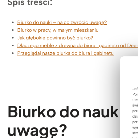
Spis treści:
Biurko do nauki – na co zwrócić uwagę?
Biurko w pracy, w małym mieszkaniu
Jak głębokie powinno być biurko?
Dlaczego meble z drewna do biura i gabinetu od De
Przeglądaj nasze biurka do biura i gabinetu
Jeś
Pom
uła
Biurko do nauki –
świ
prz
dzi
prz
uwagę?
wyr
str