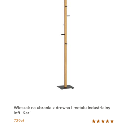
Wieszak na ubrania z drewna i metalu industrialny
loft. Kari
739
zł
Oceniony
12