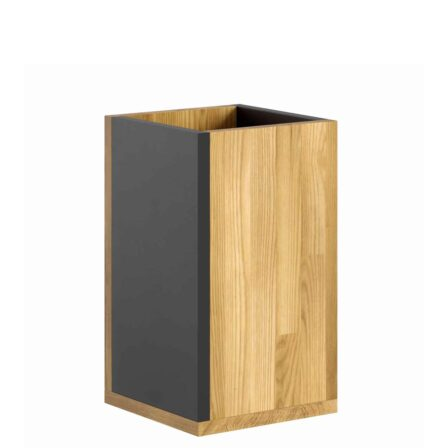
5.00
na 5
na
podstawie
ocen
klientów