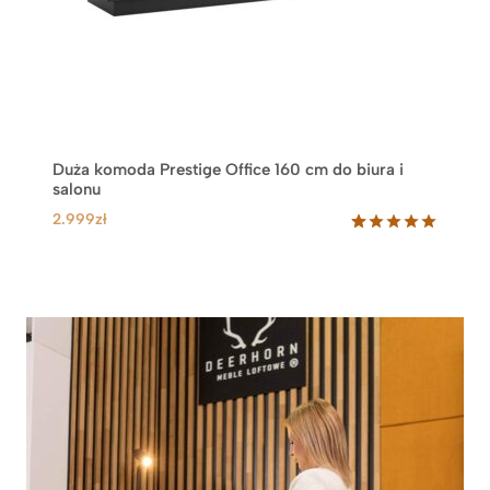
z
ł
d
o
2
.
9
Duża komoda Prestige Office 160 cm do biura i
9
salonu
9
2.999
zł
z
ł
Oceniony
10
5.00
na 5
na
podstawie
ocen
klientów