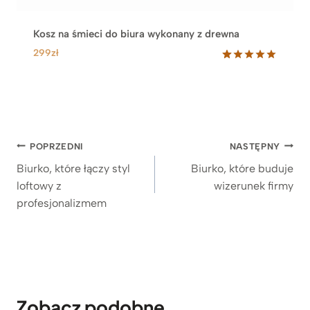
Kosz na śmieci do biura wykonany z drewna
299
zł
Oceniony
33
5.00
na 5
na
podstawie
ocen
klientów
Nawigacja
POPRZEDNI
NASTĘPNY
wpisu
Biurko, które łączy styl
Biurko, które buduje
loftowy z
wizerunek firmy
profesjonalizmem
Zobacz podobne