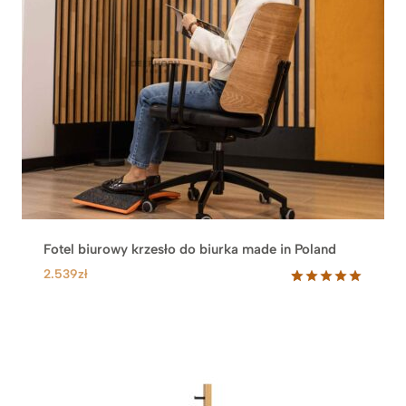
Fotel biurowy krzesło do biurka made in Poland
2.539
zł
Oceniony
1
5.00
na 5
na
podstawie
oceny
klienta