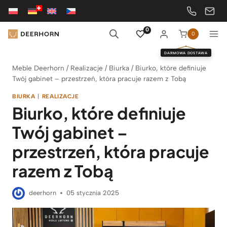
Przejdź
do
treści
0
0
DARMOWA DOSTAWA
Meble Deerhorn
/
Realizacje
/
Biurka
/
Biurko, które definiuje
Twój gabinet – przestrzeń, która pracuje razem z Tobą
BIURKA
|
REALIZACJE
Biurko, które definiuje
Twój gabinet –
przestrzeń, która pracuje
razem z Tobą
deerhorn
05 stycznia 2025