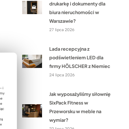
drukarkę i dokumenty dla
biura nieruchomości w
Warszawie?
27 lipca 2026
Lada recepcyjna z
podświetleniem LED dla
firmy HÖLSCHER z Niemiec
24 lipca 2026
- i
Jak wyposażyliśmy siłownię
emy
ne
SixPack Fitness w
ie
jąc
Przeworsku w meble na
wymiar?
zą
 w
22 lipca 2026