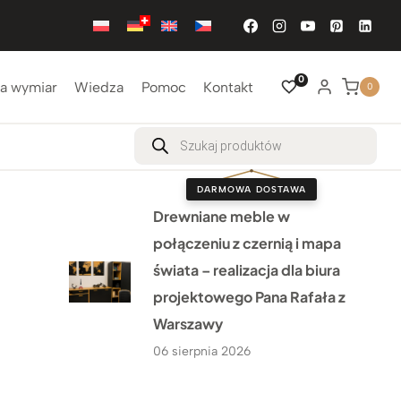
0
a wymiar
Wiedza
Pomoc
Kontakt
0
Wyszukiwarka
produktów
DARMOWA DOSTAWA
Drewniane meble w
połączeniu z czernią i mapa
świata – realizacja dla biura
projektowego Pana Rafała z
Warszawy
06 sierpnia 2026