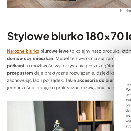
biurk
Stylowe biurko 180×70 l
Narożne biurko
biurowe lewe
to kolejny nasz produkt, któ
domów czy mieszkań
. Mebel ten wyróżnia się zarówno est
półkami
to możliwość wykorzystania poszczególnych półe
przepustem
daje praktyczne rozwiązanie, dzięki któremu 
zachowując ład i porządek. Takie
akcesoria do biurka dod
Jeś
jednocześnie dbając o praktyczne rozwiązania na najwyżs
Pom
uła
świ
prz
dzi
prz
wyr
str