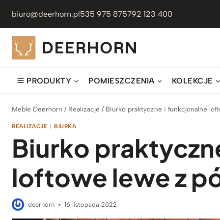
Przejdź
biuro@deerhorn.pl
535 975 875
792 123 400
do
treści
PRODUKTY
POMIESZCZENIA
KOLEKCJE
Meble Deerhorn
/
Realizacje
/
Biurko praktyczne i funkcjonalne lof
REALIZACJE
|
BIURKA
Biurko praktyczne
loftowe lewe z p
deerhorn
16 listopada 2022