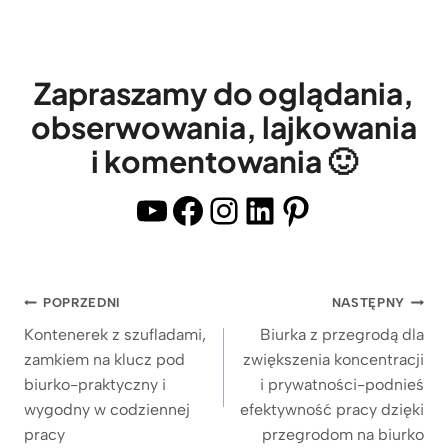
y
m
i
m
p
m
b
l
p
Zapraszamy do oglądania,
l
e
l
obserwowania, lajkowania
a
z
e
t
i komentowania 🙂
d
z
e
r
c
YouTube
Facebook
Instagram
LinkedIn
Pinterest
m
e
i
i
w
e
p
n
m
ó
Nawigacja
POPRZEDNI
NASTĘPNY
i
n
ł
wpisu
a
Kontenerek z szufladami,
Biurka z przegrodą dla
y
k
zamkiem na klucz pod
zwiększenia koncentracji
n
m
ą
biurko-praktyczny i
i prywatności-podnieś
y
,
n
wygodny w codziennej
efektywność pracy dzięki
m
d
a
pracy
przegrodom na biurko
b
r