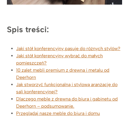
Spis treści:
Jaki stół konferencyjny pasuje do różnych stylów?
Jaki stół konferencyjny wybrać do małych
pomieszczeń?
10 zalet mebli premium z drewna i metalu od
Deerhorn
Jak stworzyć funkcjonalną i stylową aranżację do
sali konferencyjnej?
Dlaczego meble z drewna do biura i gabinetu od
Deerhorn – podsumowanie.
Przeglądaj nasze meble do biura i domu