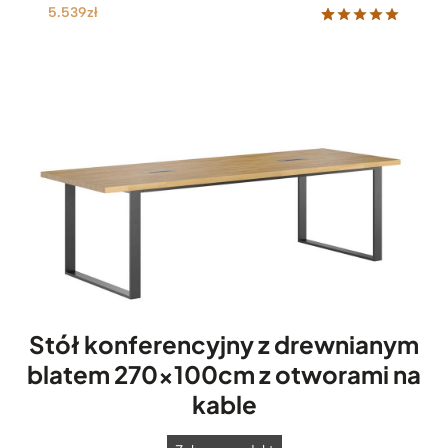
5.539
zł
Oceniony
54
5.00
na 5
na
podstawie
ocen
klientów
Stół konferencyjny z drewnianym
blatem 270x100cm z otworami na
kable