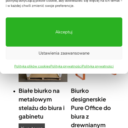
polityką dotyczącą plików cookie, aby dowiedzieć się więcej na ich temat -
1
i w każdej chwili zmienić swoje preferencje.
0
0
c
Przeglądaj nasze meble do
Akceptuj
m
z
biura i domu
o
Ustawienia zaawansowane
t
w
o
Polityka plików cookies
Polityka prywatności
Polityka prywatności
r
a
m
Białe biurko na
Biurko
i
metalowym
designerskie
n
stelażu do biura i
Pure Office do
a
k
gabinetu
biura z
a
drewnianym