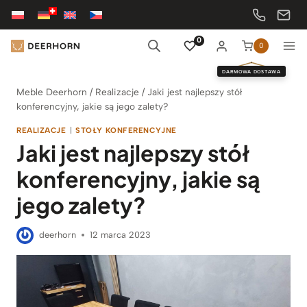
Przejdź
do
treści
0
0
DARMOWA DOSTAWA
Meble Deerhorn
/
Realizacje
/
Jaki jest najlepszy stół
konferencyjny, jakie są jego zalety?
REALIZACJE
|
STOŁY KONFERENCYJNE
Jaki jest najlepszy stół
konferencyjny, jakie są
jego zalety?
deerhorn
12 marca 2023