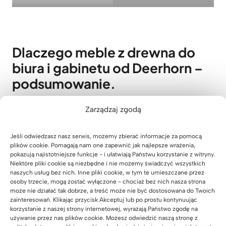
r
e
w
n
Dlaczego meble z drewna do
i
biura i gabinetu od Deerhorn –
a
n
podsumowanie.
y
m
drewno ma bardzo wysoką twardość, dzięki temu
Zarządzaj zgodą
b
jest odporne na uszkodzenia mechaniczne
l
wprowadza naturalny i ciepły charakter do kadego
Jeśli odwiedzasz nasz serwis, możemy zbierać informacje za pomocą
a
wnętrza
plików cookie. Pomagają nam one zapewnić jak najlepsze wrażenia,
t
nasze meble są produkowane z materiałów
pokazują najistotniejsze funkcje - i ułatwiają Państwu korzystanie z witryny.
e
Niektóre pliki cookie są niezbędne i nie możemy świadczyć wszystkich
przyjaznych dla środowiska
naszych usług bez nich. Inne pliki cookie, w tym te umieszczane przez
m
oferujemy możliwość personalizacji naszych
osoby trzecie, mogą zostać wyłączone - chociaż bez nich nasza strona
2
może nie działać tak dobrze, a treść może nie być dostosowana do Twoich
mebli, co pozwala klientom na stworzenie biurka
7
zainteresowań. Klikając przycisk Akceptuj lub po prostu kontynuując
idealnie dostosowanego do ich potrzeb i
korzystanie z naszej strony internetowej, wyrażają Państwo zgodę na
0
wymagań
używanie przez nas plików cookie. Możesz odwiedzić naszą stronę z
x