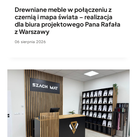
z
Drewniane meble w połączeniu z
o
czernią i mapa świata – realizacja
w
dla biura projektowego Pana Rafała
e
z Warszawy
06 sierpnia 2026