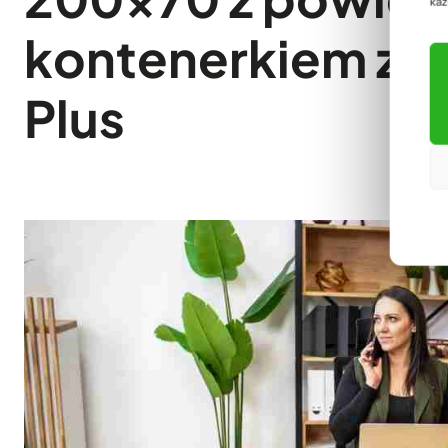
każ
kontenerkiem z ko
Plus