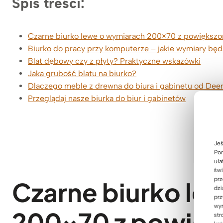
Spis treści:
Czarne biurko lewe o wymiarach 200×70 z powiększony
Biurko do pracy przy komputerze – jakie wymiary bę
Blat dębowy czy z płyty? Praktyczne wskazówki
Jaka grubość blatu na biurko?
Dlaczego meble z drewna do biura i gabinetu od De
Przeglądaj nasze biurka do biur i gabinetów
Jeś
Pom
uła
świ
prz
Czarne biurko le
dzi
prz
wyr
200×70 z powię
str