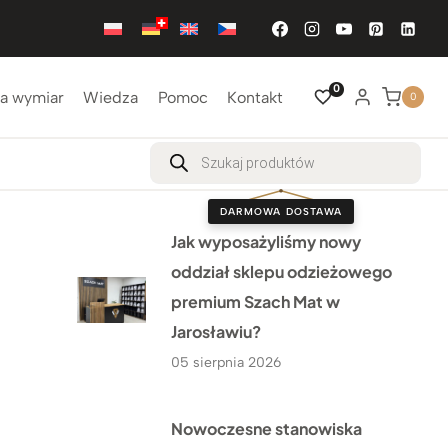
0
a wymiar
Wiedza
Pomoc
Kontakt
0
Wyszukiwarka
produktów
DARMOWA DOSTAWA
Jak wyposażyliśmy nowy
oddział sklepu odzieżowego
premium Szach Mat w
Jarosławiu?
05 sierpnia 2026
Nowoczesne stanowiska