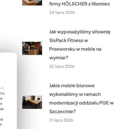
firmy HÖLSCHER z Niemiec
24 lipca 2026
Jak wyposażyliśmy siłownię
SixPack Fitness w
Przeworsku w meble na
wymiar?
22 lipca 2026
Jakie meble biurowe
- i
wykonaliśmy w ramach
emy
ne
modernizacji oddziału PGE w
ie
jąc
Szczecinie?
zą
21 lipca 2026
 w