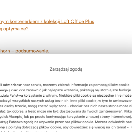
m kontenerkiem z kolekcji Loft Office Plus
dą optymalne?
erhorn – podsumowanie.
Zarządzaj zgodą
li odwiedzasz nasz serwis, możemy zbierać informacje za pomocą plików cookie.
agają nam one zapewnić jak najlepsze wrażenia, pokazują najistotniejsze funkcje 
twiają Państwu korzystanie z witryny. Niektóre pliki cookie są niezbędne i nie moż
adczyć wszystkich naszych usług bez nich. Inne pliki cookie, w tym te umieszcza
ez osoby trzecie, mogą zostać wyłączone - chociaż bez nich nasza strona może n
we o wymiarach
ałać tak dobrze, a treść może nie być dostosowana do Twoich zainteresowań. Klika
ycisk Akceptuj lub po prostu kontynuując korzystanie z naszej strony internetowej,
ażają Państwo zgodę na używanie przez nas plików cookie. Możesz odwiedzić nas
kszonym
onę z polityką dotyczącą plików cookie, aby dowiedzieć się więcej na ich temat - i