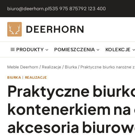
Przejdź
biuro@deerhorn.pl
535 975 875
792 123 400
do
treści
PRODUKTY
POMIESZCZENIA
KOLEKCJE
Meble Deerhorn
/
Realizacje
/
Biurka
/
Praktyczne biurko narożne 
BIURKA
|
REALIZACJE
Praktyczne biurk
kontenerkiem na
akcesoria biuro