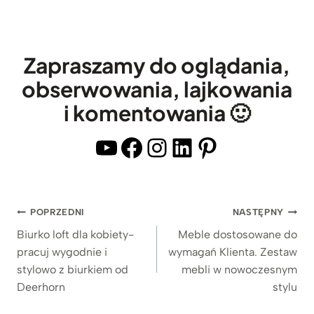
k
ę
k
z
ó
,
a
o
ł
m
r
t
k
o
Zapraszamy do oglądania,
k
w
a
b
obserwowania, lajkowania
i
a
c
i
i komentowania 🙂
,
r
h
l
P
t
n
YouTube
Facebook
Instagram
LinkedIn
Pinterest
C
ą
y
i
z
s
a
e
b
Nawigacja
POPRZEDNI
NASTĘPNY
g
u
wpisu
Biurko loft dla kobiety-
Meble dostosowane do
r
d
pracuj wygodnie i
wymagań Klienta. Zestaw
e
o
stylowo z biurkiem od
mebli w nowoczesnym
g
w
Deerhorn
stylu
a
ą