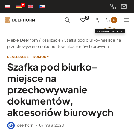
Przejdź
do
treści
0
0
DARMOWA DOSTAWA
Meble Deerhorn
/
Realizacje
/
Szafka pod biurko–miejsce na
przechowywanie dokumentów, akcesoriów biurowych
REALIZACJE
|
KOMODY
Szafka pod biurko–
miejsce na
przechowywanie
dokumentów,
akcesoriów biurowych
deerhorn
07 maja 2023