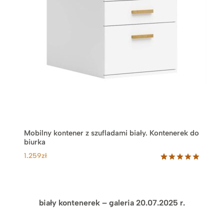
Mobilny kontener z szufladami biały. Kontenerek do
biurka
1.259
zł
Oceniony
18
5.00
na 5
na
podstawie
ocen
biały kontenerek – galeria 20.07.2025 r.
klientów