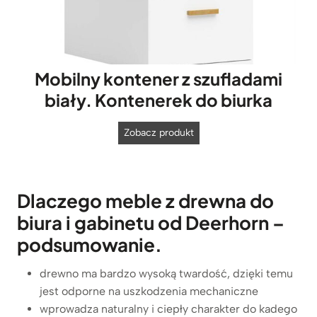
Mobilny kontener z szufladami
biały. Kontenerek do biurka
M
Zobacz produkt
o
b
i
Dlaczego meble z drewna do
l
biura i gabinetu od Deerhorn –
n
y
podsumowanie.
k
o
drewno ma bardzo wysoką twardość, dzięki temu
n
jest odporne na uszkodzenia mechaniczne
t
wprowadza naturalny i ciepły charakter do kadego