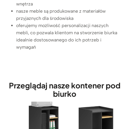
e
wnętrza
n
nasze meble są produkowane z materiałów
e
przyjaznych dla środowiska
r
oferujemy możliwość personalizacji naszych
z
mebli, co pozwala klientom na stworzenie biurka
s
idealnie dostosowanego do ich potrzeb i
z
wymagań
u
f
l
a
d
Przeglądaj nasze kontener pod
a
m
biurko
i
b
i
a
ł