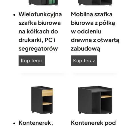
y
.
Wielofunkcyjna
Mobilna szafka
K
szafka biurowa
biurowa z półką
o
na kółkach do
w odcieniu
n
t
drukarki, PC i
drewna z otwartą
e
segregatorów
zabudową
n
e
W
M
Kup teraz
Kup teraz
r
i
o
e
e
b
k
l
i
d
o
l
o
b
f
n
i
u
a
u
n
s
r
Kontenerek,
Kontenerek pod
k
z
k