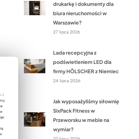
drukarkę i dokumenty dla
biura nieruchomości w
Warszawie?
27 lipca 2026
Lada recepcyjna z
podświetleniem LED dla
firmy HÖLSCHER z Niemiec
24 lipca 2026
- i
Jak wyposażyliśmy siłownię
emy
ne
SixPack Fitness w
ie
jąc
Przeworsku w meble na
wymiar?
zą
 w
22 lipca 2026