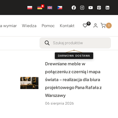
0
a wymiar
Wiedza
Pomoc
Kontakt
0
Wyszukiwarka
produktów
DARMOWA DOSTAWA
Drewniane meble w
połączeniu z czernią i mapa
świata – realizacja dla biura
projektowego Pana Rafała z
Warszawy
06 sierpnia 2026