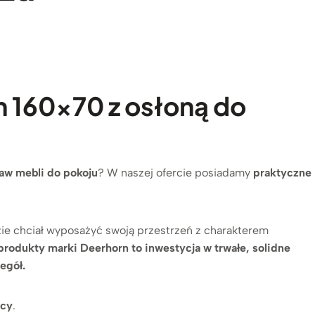
h 160×70 z osłoną do
aw mebli do pokoju
? W naszej ofercie posiadamy
praktyczne
ie chciał wyposażyć swoją przestrzeń z charakterem
produkty marki Deerhorn to inwestycja w trwałe, solidne
egół.
acy
.