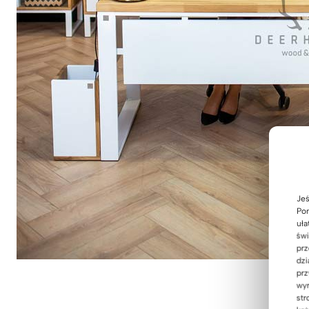
Jeś
Pom
uła
świ
prz
dzi
prz
wyr
str