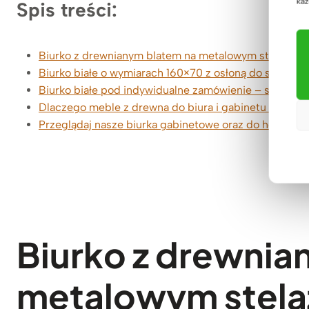
każ
Spis treści:
Biurko z drewnianym blatem na metalowym stelażu
Biurko białe o wymiarach 160×70 z osłoną do salonu, b
Biurko białe pod indywidualne zamówienie – stylowe 
Dlaczego meble z drewna do biura i gabinetu od De
Przeglądaj nasze biurka gabinetowe oraz do home off
Biurko z drewnia
metalowym stela