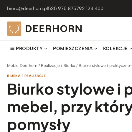
Przejdź
biuro@deerhorn.pl
535 975 875
792 123 400
do
treści
PRODUKTY
POMIESZCZENIA
KOLEKCJE
Meble Deerhorn
/
Realizacje
/
Biurka
/
Biurko stylowe i praktyczne
BIURKA
|
REALIZACJE
Biurko stylowe i
mebel, przy któr
pomysły