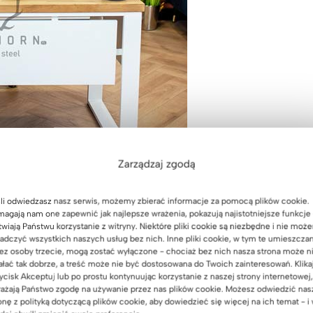
Zarządzaj zgodą
li odwiedzasz nasz serwis, możemy zbierać informacje za pomocą plików cookie.
agają nam one zapewnić jak najlepsze wrażenia, pokazują najistotniejsze funkcje 
twiają Państwu korzystanie z witryny. Niektóre pliki cookie są niezbędne i nie moż
adczyć wszystkich naszych usług bez nich. Inne pliki cookie, w tym te umieszcza
ez osoby trzecie, mogą zostać wyłączone - chociaż bez nich nasza strona może n
ałać tak dobrze, a treść może nie być dostosowana do Twoich zainteresowań. Klika
ycisk Akceptuj lub po prostu kontynuując korzystanie z naszej strony internetowej,
ażają Państwo zgodę na używanie przez nas plików cookie. Możesz odwiedzić nas
onę z polityką dotyczącą plików cookie, aby dowiedzieć się więcej na ich temat - i