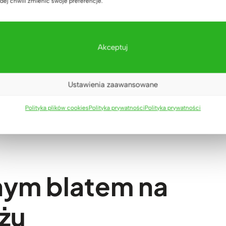
dej chwili zmienić swoje preferencje.
Akceptuj
iura, gabinetu
biurko pod wymiar Poznań i okolice
erhorn – podsumowanie.
Ustawienia zaawansowane
ice
Polityka plików cookies
Polityka prywatności
Polityka prywatności
nym blatem na
żu