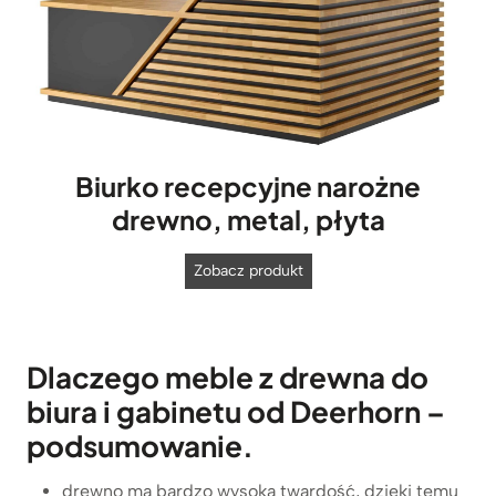
Biurko recepcyjne narożne
drewno, metal, płyta
B
Zobacz produkt
i
u
r
Dlaczego meble z drewna do
k
biura i gabinetu od Deerhorn –
o
r
podsumowanie.
e
c
drewno ma bardzo wysoką twardość, dzięki temu