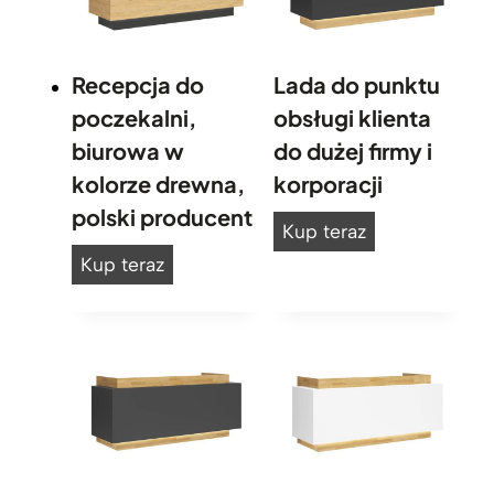
o
,
m
Recepcja do
Lada do punktu
e
poczekalni,
obsługi klienta
t
biurowa w
do dużej firmy i
a
kolorze drewna,
korporacji
l
,
polski producent
L
Kup teraz
p
a
ł
R
Kup teraz
y
d
e
t
a
c
a
d
e
o
p
p
c
u
j
n
a