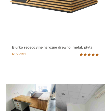
Biurko recepcyjne narożne drewno, metal, płyta
16.999
zł
Oceniony
65
5.00
na 5
na
podstawie
ocen
klientów