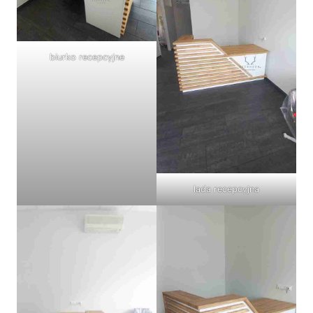
biurko recepcyjne
lada recepcyjna