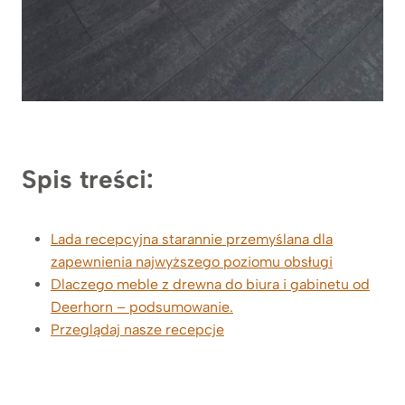
Spis treści:
Lada recepcyjna starannie przemyślana dla
zapewnienia najwyższego poziomu obsługi
Dlaczego meble z drewna do biura i gabinetu od
Deerhorn – podsumowanie.
Przeglądaj nasze recepcje