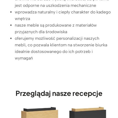
e
jest odporne na uszkodzenia mechaniczne
p
wprowadza naturalny i ciepły charakter do kadego
c
wnętrza
y
nasze meble są produkowane z materiałów
j
przyjaznych dla środowiska
n
oferujemy możliwość personalizacji naszych
e
mebli, co pozwala klientom na stworzenie biurka
n
idealnie dostosowanego do ich potrzeb i
a
wymagań
r
o
ż
n
e
Przeglądaj nasze recepcje
d
r
e
w
n