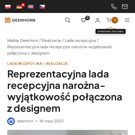
Przejdź
do
treści
0
0
DARMOWA DOSTAWA
Meble Deerhorn
/
Realizacje
/
Lada recepcyjna
/
Reprezentacyjna lada recepcyjna narożna-wyjątkowość
połączona z designem
LADA RECEPCYJNA
|
REALIZACJE
Reprezentacyjna lada
recepcyjna narożna-
wyjątkowość połączona
z designem
deerhorn
18 maja 2023