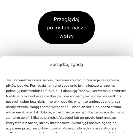
a
r
e
a
d
o
c
z
Przeglądaj
o
w
e
d
pozostałe nasze
d
a
p
r
wpisy
u
w
c
e
ż
k
y
w
e
o
j
n
j
l
Zarządzaj zgodą
n
e
f
o
a
m
i
r
Jeśli odwiedzasz nasz serwis, możemy zbierać informacje za pomocą
d
plików cookie. Pomagają nam one zapewnić jak najlepsze wrażenia,
r
z
o
pokazują najistotniejsze funkcje - i ułatwiają Państwu korzystanie z witryny.
m
e
Niektóre pliki cookie są niezbędne i nie możemy świadczyć wszystkich
f
naszych usług bez nich. Inne pliki cookie, w tym te umieszczane przez
y
d
Zapraszamy do oglądania,
i
osoby trzecie, mogą zostać wyłączone - chociaż bez nich nasza strona
i
r
może nie działać tak dobrze, a treść może nie być dostosowana do Twoich
r
obserwowania, lajkowania
zainteresowań. Klikając przycisk Akceptuj lub po prostu kontynuując
k
e
korzystanie z naszej strony internetowej, wyrażają Państwo zgodę na
m
i komentowania 🙂
o
w
używanie przez nas plików cookie. Możesz odwiedzić naszą stronę z
,