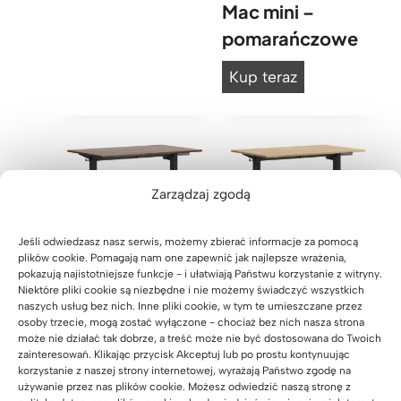
Mac mini –
a
pomarańczowe
ł
e
B
Kup teraz
b
i
i
u
u
r
r
k
k
Zarządzaj zgodą
o
o
d
n
Jeśli odwiedzasz nasz serwis, możemy zbierać informacje za pomocą
e
plików cookie. Pomagają nam one zapewnić jak najlepsze wrażenia,
Biurko
Biurko
a
s
pokazują najistotniejsze funkcje - i ułatwiają Państwu korzystanie z witryny.
Niektóre pliki cookie są niezbędne i nie możemy świadczyć wszystkich
m
regulowane
regulowane
i
naszych usług bez nich. Inne pliki cookie, w tym te umieszczane przez
e
elektrycznie
elektrycznie
osoby trzecie, mogą zostać wyłączone - chociaż bez nich nasza strona
g
może nie działać tak dobrze, a treść może nie być dostosowana do Twoich
t
Simple z
Simple z
n
zainteresowań. Klikając przycisk Akceptuj lub po prostu kontynuując
a
korzystanie z naszej strony internetowej, wyrażają Państwo zgodę na
ciemnym,
drewnianym
e
używanie przez nas plików cookie. Możesz odwiedzić naszą stronę z
l