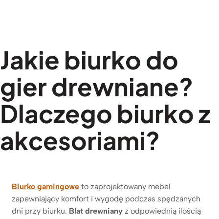
Jakie biurko do
gier drewniane?
Dlaczego biurko z
akcesoriami?
Biurko gamingowe
to zaprojektowany mebel
zapewniający komfort i wygodę podczas spędzanych
dni przy biurku.
Blat drewniany
z odpowiednią ilością