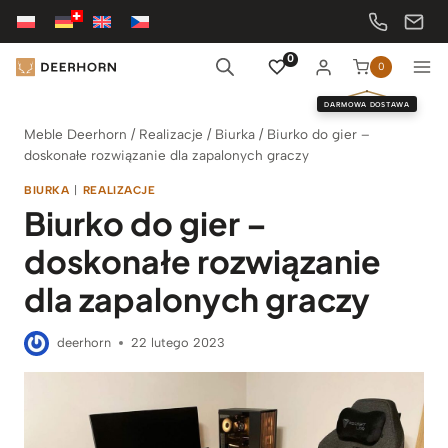
Przejdź
do
treści
0
0
DARMOWA DOSTAWA
Meble Deerhorn
/
Realizacje
/
Biurka
/
Biurko do gier –
doskonałe rozwiązanie dla zapalonych graczy
BIURKA
|
REALIZACJE
Biurko do gier –
doskonałe rozwiązanie
dla zapalonych graczy
deerhorn
22 lutego 2023