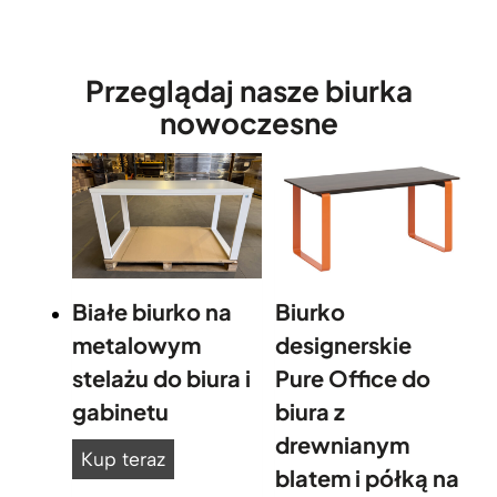
Przeglądaj nasze biurka
nowoczesne
Białe biurko na
Biurko
metalowym
designerskie
stelażu do biura i
Pure Office do
gabinetu
biura z
drewnianym
B
Kup teraz
blatem i półką na
i