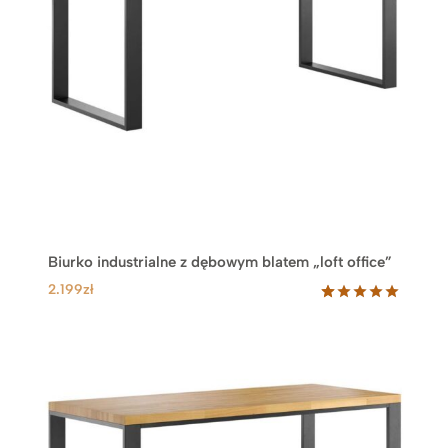
Biurko industrialne z dębowym blatem „loft office”
2.199
zł
Oceniony
90
5.00
na 5
na
podstawie
ocen
klientów