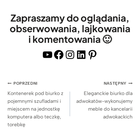
m
p
m
b
l
p
Zapraszamy do oglądania,
l
e
l
obserwowania, lajkowania
a
z
e
t
i komentowania 🙂
d
z
e
r
c
YouTube
Facebook
Instagram
LinkedIn
Pinterest
m
e
i
i
w
e
p
n
m
ó
Nawigacja
POPRZEDNI
NASTĘPNY
i
n
ł
wpisu
a
Kontenerek pod biurko z
Eleganckie biurko dla
y
k
pojemnymi szufladami i
adwokatów-wykonujemy
n
m
ą
miejscem na jednostkę
meble do kancelarii
y
,
n
komputera albo teczkę,
adwokackich
m
d
a
torebkę
b
r
M
l
e