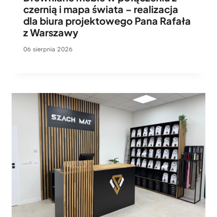
o
czernią i mapa świata – realizacja
w
dla biura projektowego Pana Rafała
e
z Warszawy
06 sierpnia 2026