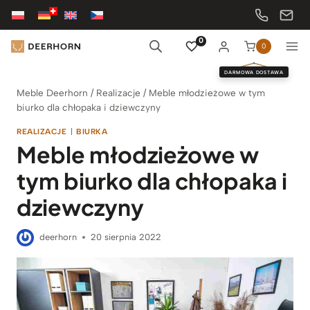
Przejdź
do
treści
0
0
DARMOWA DOSTAWA
Meble Deerhorn
/
Realizacje
/
Meble młodzieżowe w tym
biurko dla chłopaka i dziewczyny
REALIZACJE
|
BIURKA
Meble młodzieżowe w
tym biurko dla chłopaka i
dziewczyny
deerhorn
20 sierpnia 2022