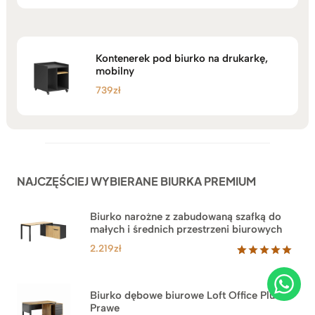
na 5
Kontenerek pod biurko na drukarkę,
mobilny
739
zł
NAJCZĘŚCIEJ WYBIERANE BIURKA PREMIUM
Biurko narożne z zabudowaną szafką do
małych i średnich przestrzeni biurowych
2.219
zł
Oceniony
1
5.00
na 5
na
Biurko dębowe biurowe Loft Office Plus
podstawie
Prawe
oceny