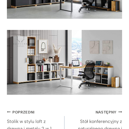
Nawigacja
POPRZEDNI
NASTĘPNY
wpisu
Stolik w stylu loft z
Stół konferencyjny z
drewna i metalu 2 w 1
naturalnego drewna i