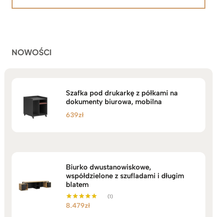
na
2.199zł
podstawie
do
ocen
klientów
2.749zł
NOWOŚCI
Szafka pod drukarkę z półkami na
dokumenty biurowa, mobilna
639
zł
Biurko dwustanowiskowe,
współdzielone z szufladami i długim
blatem
(1)
8.479
zł
Oceniono
5.00