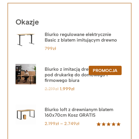
Okazje
Biurko regulowane elektrycznie
Basic z blatem imitującym drewno
799
zł
Biurko z imitacją drewna z szafką
PRODUKT
PROMOCJA
pod drukarkę do domowego i
W
PROMOCJ
firmowego biura
Pierwotna
Aktualna
2.219
zł
1.999
zł
cena
cena
wynosiła:
wynosi:
2.219zł.
1.999zł.
Biurko loft z drewnianym blatem
160x70cm Kosz GRATIS
Zakres
2.199
zł
–
2.749
zł
cen:
Oceniony
92
5.00
na 5
od