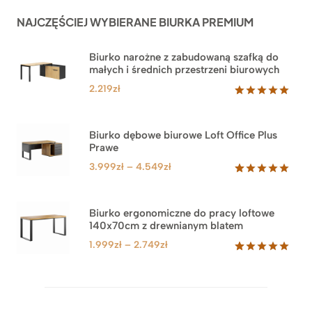
NAJCZĘŚCIEJ WYBIERANE BIURKA PREMIUM
Biurko narożne z zabudowaną szafką do
małych i średnich przestrzeni biurowych
2.219
zł
Oceniony
1
5.00
na 5
na
Biurko dębowe biurowe Loft Office Plus
podstawie
Prawe
oceny
klienta
Zakres
3.999
zł
–
4.549
zł
cen:
Oceniony
71
5.00
na 5
od
na
3.999zł
Biurko ergonomiczne do pracy loftowe
podstawie
140x70cm z drewnianym blatem
do
ocen
klientów
4.549zł
Zakres
1.999
zł
–
2.749
zł
cen:
Oceniony
92
5.00
na 5
od
na
1.999zł
podstawie
do
ocen