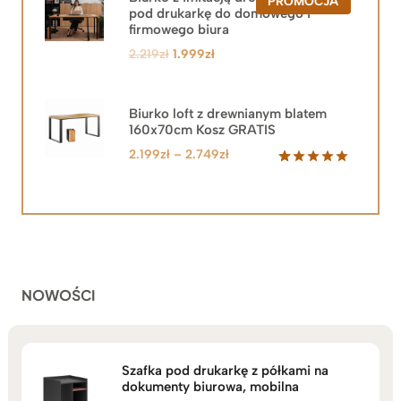
PRODUKT
PROMOCJA
pod drukarkę do domowego i
W
PROMOCJ
firmowego biura
Pierwotna
Aktualna
2.219
zł
1.999
zł
cena
cena
wynosiła:
wynosi:
2.219zł.
1.999zł.
Biurko loft z drewnianym blatem
160x70cm Kosz GRATIS
Zakres
2.199
zł
–
2.749
zł
cen:
Oceniony
92
5.00
na 5
od
na
2.199zł
podstawie
do
ocen
klientów
2.749zł
NOWOŚCI
Szafka pod drukarkę z półkami na
dokumenty biurowa, mobilna