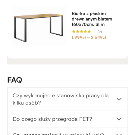
c
e
Biurko z płaskim
n
drewnianym blatem
:
160x70cm. Slim
o
(9)
d
Z
1.999
zł
–
2.649
zł
Oceniono
5.00
3
a
na 5
.
k
5
r
4
e
9
s
z
c
FAQ
ł
e
d
n
Czy wykonujecie stanowiska pracy dla
o
:
kilku osób?
4
o
.
d
1
1
Do czego służy przegroda PET?
2
.
9
9