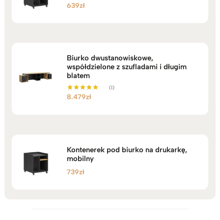
639
zł
Biurko dwustanowiskowe,
współdzielone z szufladami i długim
blatem
(1)
8.479
zł
Oceniono
5.00
na 5
Kontenerek pod biurko na drukarkę,
mobilny
739
zł