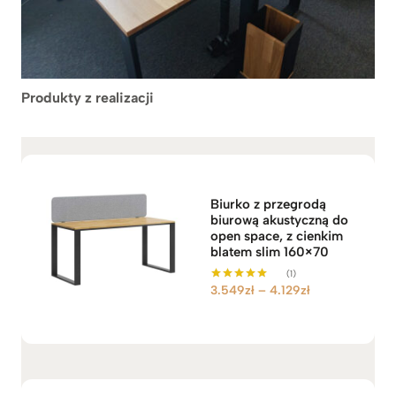
Produkty z realizacji
Biurko z przegrodą
biurową akustyczną do
open space, z cienkim
blatem slim 160×70
(1)
Z
3.549
zł
–
4.129
zł
Oceniono
5.00
a
na 5
k
r
e
s