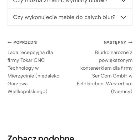
Czy można zmienić wymiary biurek?
z
9
ł
9
z
Czy wykonujecie meble do całych biur?
ł
d
o
Nawigacja
POPRZEDNI
NASTĘPNY
2
wpisu
.
Lada recepcyjna dla
Biurko narożne z
6
firmy Tokar CNC
powiększonym
4
Technology w
kontenerkiem dla firmy
9
Mierzęcinie (niedaleko
SenCom GmbH w
z
Gorzowa
Feldkirchen-Westerham
ł
Wielkopolskiego)
(Niemcy)
Zobacz podobne