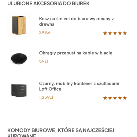
ULUBIONE AKCESORIA DO BIUREK
klientów
2.749zł
Kosz na śmieci do biura wykonany z
drewna
299
zł
Oceniony
33
5.00
na 5
na
Okrągły przepust na kable w blacie
podstawie
ocen
59
zł
klientów
Czarny, mobilny kontener z szufladami
Loft Office
1.259
zł
Oceniony
52
5.00
na 5
na
podstawie
ocen
KOMODY BIUROWE, KTÓRE SĄ NAJCZĘŚCIEJ
klientów
KUPOWANE