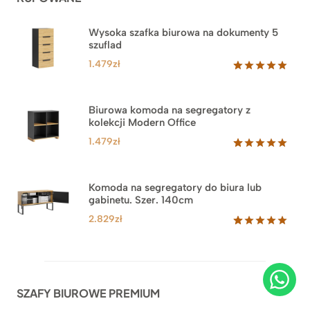
Wysoka szafka biurowa na dokumenty 5
szuflad
1.479
zł
Oceniony
1
5.00
na 5
na
Biurowa komoda na segregatory z
podstawie
kolekcji Modern Office
oceny
klienta
1.479
zł
Oceniony
18
5.00
na 5
na
Komoda na segregatory do biura lub
podstawie
gabinetu. Szer. 140cm
ocen
klientów
2.829
zł
Oceniony
42
5.00
na 5
na
podstawie
ocen
SZAFY BIUROWE PREMIUM
klientów