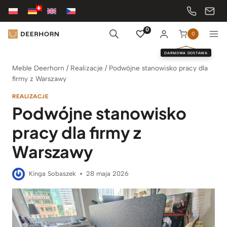
Przejdź
do
treści
0
0
DARMOWA DOSTAWA
Meble Deerhorn
/
Realizacje
/
Podwójne stanowisko pracy dla
firmy z Warszawy
REALIZACJE
Podwójne stanowisko
pracy dla firmy z
Warszawy
Kinga Sobaszek
28 maja 2026