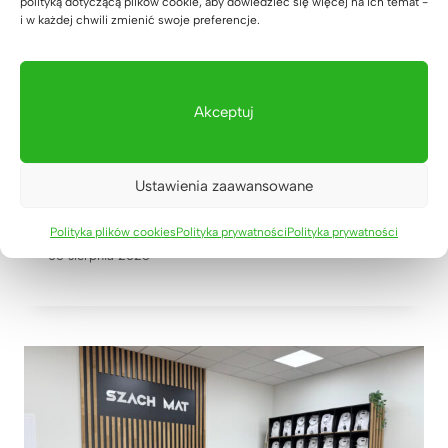
polityką dotyczącą plików cookie, aby dowiedzieć się więcej na ich temat -
i w każdej chwili zmienić swoje preferencje.
Akceptuj
Drewniane meble w połączeniu z
czernią i mapa świata – realizacja
Ustawienia zaawansowane
dla biura projektowego Pana Rafała
z Warszawy
Polityka plików cookies
Polityka prywatności
Polityka prywatności
06 sierpnia 2026