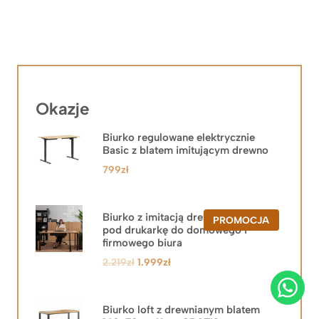
Okazje
Biurko regulowane elektrycznie
Basic z blatem imitującym drewno
799
zł
Biurko z imitacją drewna z szafką
PRODUKT
PROMOCJA
pod drukarkę do domowego i
W
PROMOCJ
firmowego biura
Pierwotna
Aktualna
2.219
zł
1.999
zł
cena
cena
wynosiła:
wynosi:
2.219zł.
1.999zł.
Biurko loft z drewnianym blatem