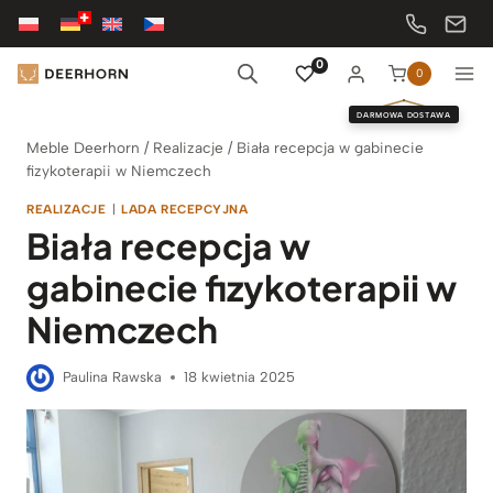
Przejdź
do
treści
0
0
DARMOWA DOSTAWA
Meble Deerhorn
/
Realizacje
/
Biała recepcja w gabinecie
fizykoterapii w Niemczech
REALIZACJE
|
LADA RECEPCYJNA
Biała recepcja w
gabinecie fizykoterapii w
Niemczech
Paulina Rawska
18 kwietnia 2025