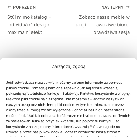
Nawigacja
POPRZEDNI
NASTĘPNY
wpisu
Stůl mimo katalog –
Zobacz nasze meble w
individuální design,
akcji – prawdziwe biuro,
maximální efekt
prawdziwa sesja
Zarządzaj zgodą
Zobacz podobne
Jeśli odwiedzasz nasz serwis, możemy zbierać informacje za pomocą
plików cookie. Pomagają nam one zapewnić jak najlepsze wrażenia,
pokazują najistotniejsze funkcje - i ułatwiają Państwu korzystanie z witryny.
Niektóre pliki cookie są niezbędne i nie możemy świadczyć wszystkich
naszych usług bez nich. Inne pliki cookie, w tym te umieszczane przez
osoby trzecie, mogą zostać wyłączone - chociaż bez nich nasza strona
może nie działać tak dobrze, a treść może nie być dostosowana do Twoich
zainteresowań. Klikając przycisk Akceptuj lub po prostu kontynuując
korzystanie z naszej strony internetowej, wyrażają Państwo zgodę na
używanie przez nas plików cookie. Możesz odwiedzić naszą stronę z