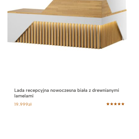
Lada recepcyjna nowoczesna biała z drewnianymi
lamelami
19.999
zł
Oceniony
5
5.00
na 5
na
podstawie
ocen
klientów