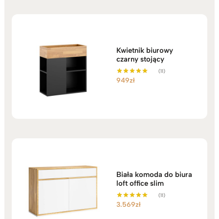
Kwietnik biurowy
czarny stojący
(11)
949
zł
Oceniono
5.00
na 5
Biała komoda do biura
loft office slim
(11)
3.569
zł
Oceniono
5.00
na 5