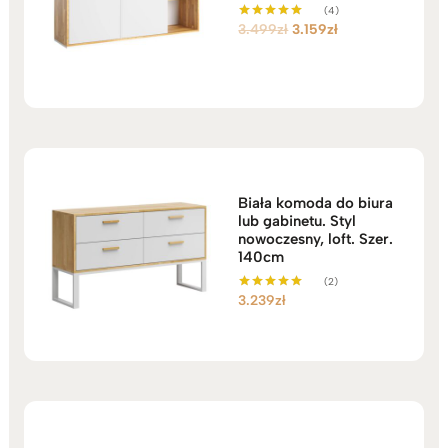
(4)
Pierwotna
Aktualna
3.499
zł
3.159
zł
Oceniono
5.00
cena
cena
na 5
wynosiła:
wynosi:
3.499zł.
3.159zł.
Biała komoda do biura
lub gabinetu. Styl
nowoczesny, loft. Szer.
140cm
(2)
3.239
zł
Oceniono
5.00
na 5