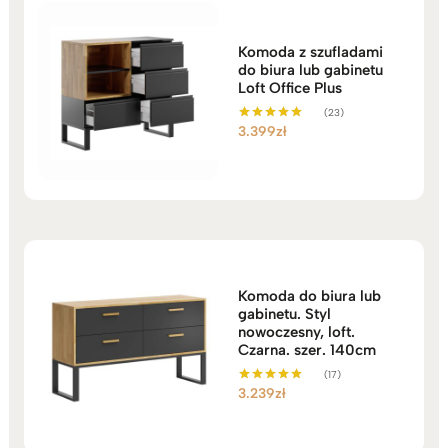
Komoda z szufladami
do biura lub gabinetu
Loft Office Plus
(23)
3.399
zł
Oceniono
5.00
na 5
Komoda do biura lub
gabinetu. Styl
nowoczesny, loft.
Czarna. szer. 140cm
(17)
3.239
zł
Oceniono
5.00
na 5