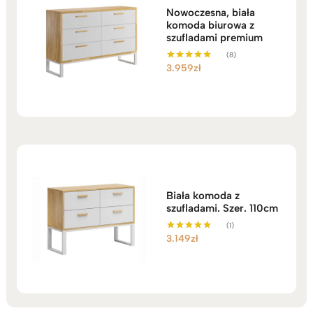
Nowoczesna, biała
komoda biurowa z
szufladami premium
(8)
3.959
zł
Oceniono
5.00
na 5
Biała komoda z
szufladami. Szer. 110cm
(1)
3.149
zł
Oceniono
5.00
na 5