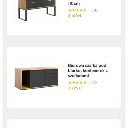
110cm
(13)
3.149
zł
Oceniono
5.00
na 5
Biurowa szafka pod
biurko, kontenerek z
szufladami
(9)
3.229
zł
Oceniono
5.00
na 5