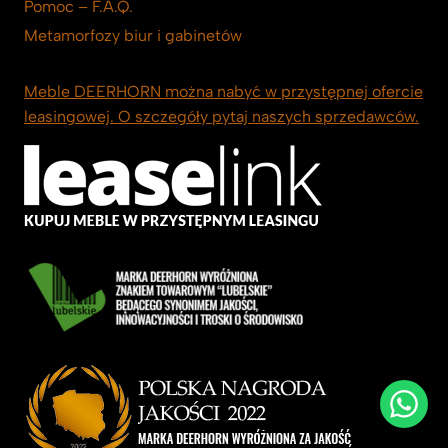
Pomoc – F.A.Q.
Metamorfozy biur i gabinetów
Meble DEERHORN można nabyć w przystępnej ofercie
leasingowej. O szczegóły pytaj naszych sprzedawców.