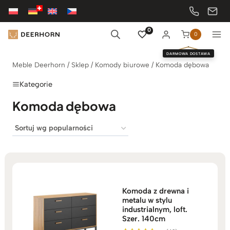
Przejdź
do
treści
0
0
DARMOWA DOSTAWA
Meble Deerhorn
/
Sklep
/
Komody biurowe
/
Komoda dębowa
Kategorie
Komoda dębowa
Komoda z drewna i
metalu w stylu
industrialnym, loft.
Szer. 140cm