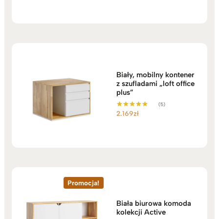
Biały, mobilny kontener
z szufladami „loft office
plus”
(5)
2.169
zł
Oceniono
5.00
na 5
Promocja!
Biała biurowa komoda
kolekcji Active