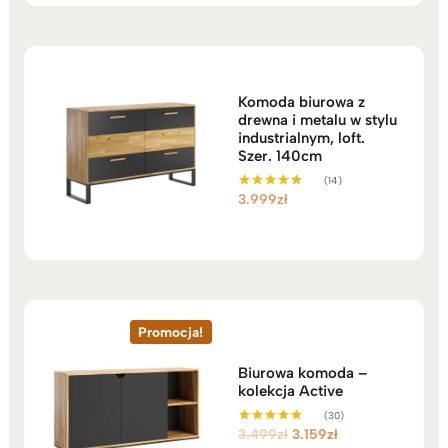
Komoda biurowa z
drewna i metalu w stylu
industrialnym, loft.
Szer. 140cm
(14)
3.999
zł
Oceniono
5.00
na 5
Promocja!
Biurowa komoda –
kolekcja Active
(30)
Pierwotna
Aktualna
3.499
zł
3.159
zł
Oceniono
5.00