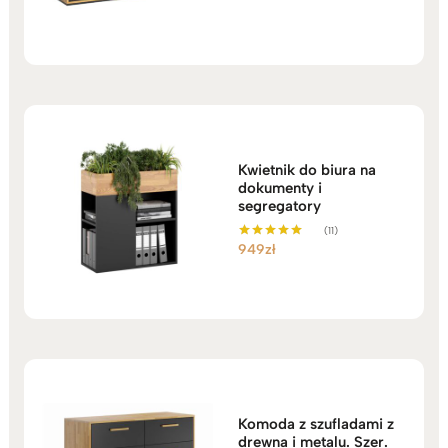
cena
cena
na 5
wynosiła:
wynosi:
3.499zł.
3.159zł.
Kwietnik do biura na
dokumenty i
segregatory
(11)
949
zł
Oceniono
5.00
na 5
Komoda z szufladami z
drewna i metalu. Szer.