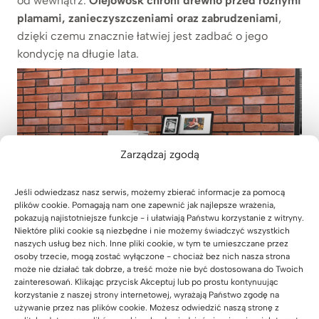
od wewnątrz.
Olejowosk chroni drewno przed różnymi
plamami, zanieczyszczeniami oraz zabrudzeniami
,
dzięki czemu znacznie łatwiej jest zadbać o jego
kondycję na długie lata.
Zarządzaj zgodą
Jeśli odwiedzasz nasz serwis, możemy zbierać informacje za pomocą
plików cookie. Pomagają nam one zapewnić jak najlepsze wrażenia,
pokazują najistotniejsze funkcje - i ułatwiają Państwu korzystanie z witryny.
Niektóre pliki cookie są niezbędne i nie możemy świadczyć wszystkich
naszych usług bez nich. Inne pliki cookie, w tym te umieszczane przez
osoby trzecie, mogą zostać wyłączone - chociaż bez nich nasza strona
może nie działać tak dobrze, a treść może nie być dostosowana do Twoich
komoda dębowa
zainteresowań. Klikając przycisk Akceptuj lub po prostu kontynuując
korzystanie z naszej strony internetowej, wyrażają Państwo zgodę na
używanie przez nas plików cookie. Możesz odwiedzić naszą stronę z
Komoda dębowa Deerhorn,