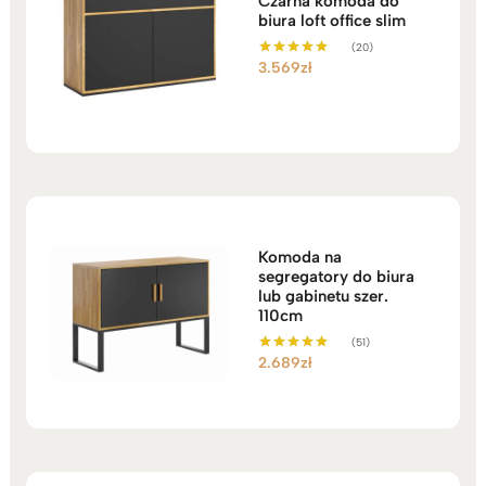
Czarna komoda do
biura loft office slim
(20)
3.569
zł
Oceniono
5.00
na 5
Komoda na
segregatory do biura
lub gabinetu szer.
110cm
(51)
2.689
zł
Oceniono
5.00
na 5