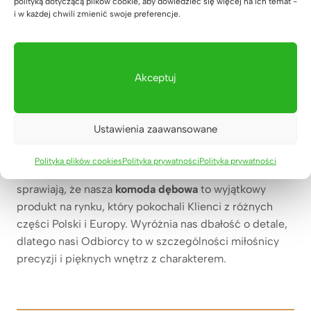
polityką dotyczącą plików cookie, aby dowiedzieć się więcej na ich temat -
czyli minimalizm i elegancja w
i w każdej chwili zmienić swoje preferencje.
jednym
Nasza
komoda dębowa
występuje w wielu wersjach i
Akceptuj
różnych konfiguracjach, jednak w każdej odsłonie
wyróżnia się minimalizmem, elegancją i
ponadczasowością.
Komoda dębowa od Deerhorn
Ustawienia zaawansowane
może posiadać szuflady, zamykane półki
oraz być
wyposażona w otwarte przestrzenie. Stonowana
Polityka plików cookies
Polityka prywatności
Polityka prywatności
kolorystyka i ciekawa kompozycja elementów
sprawiają, że nasza
komoda dębowa
to wyjątkowy
produkt na rynku, który pokochali Klienci z różnych
części Polski i Europy. Wyróżnia nas dbałość o detale,
dlatego nasi Odbiorcy to w szczególności miłośnicy
precyzji i pięknych wnętrz z charakterem.