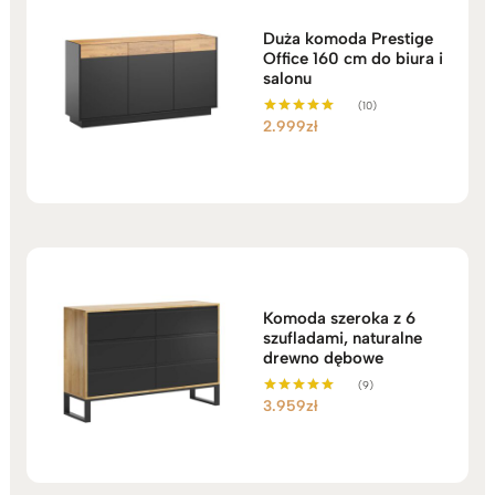
Duża komoda Prestige
Office 160 cm do biura i
salonu
(10)
2.999
zł
Oceniono
5.00
na 5
Komoda szeroka z 6
szufladami, naturalne
drewno dębowe
(9)
3.959
zł
Oceniono
5.00
na 5