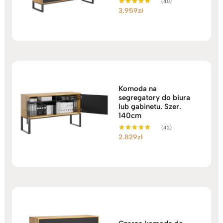
(40)
3.959
zł
Oceniono
4.98
na 5
Komoda na
segregatory do biura
lub gabinetu. Szer.
140cm
(42)
2.829
zł
Oceniono
5.00
na 5