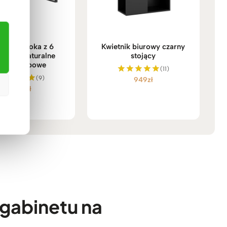
da szeroka z 6
Kwietnik biurowy czarny
adami, naturalne
stojący
ewno dębowe
(11)
(9)
949
zł
Oceniono
3.959
zł
5.00
Oceniono
na 5
5.00
na 5
 gabinetu na