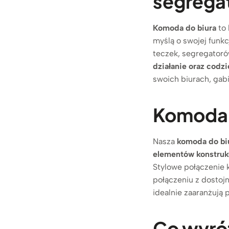
segregat
Komoda do biura
to 
myślą o swojej funk
teczek, segregator
działanie oraz codz
swoich biurach, gab
Komoda d
Nasza
komoda do bi
elementów konstruk
Stylowe połączenie 
połączeniu z dostoj
idealnie zaaranżują
Co wyró