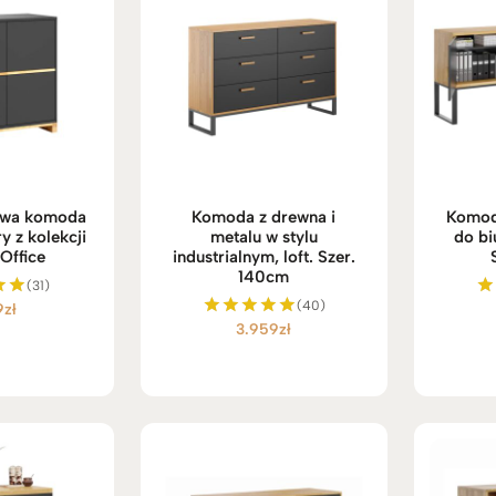
rowa komoda
Komoda z drewna i
Komod
y z kolekcji
metalu w stylu
do bi
Office
industrialnym, loft. Szer.
140cm
(31)
(40)
9
zł
no
O
3.959
zł
Oceniono
4.98
na 5