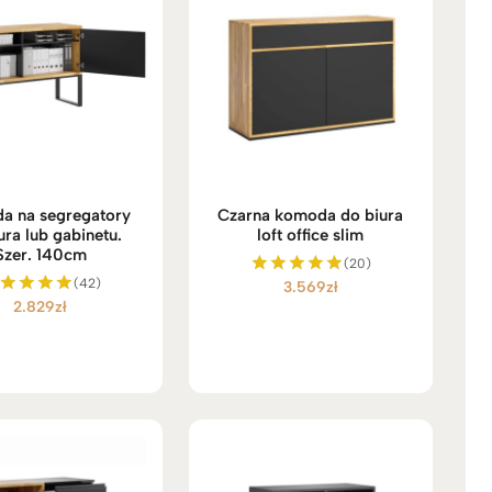
a na segregatory
Czarna komoda do biura
ura lub gabinetu.
loft office slim
Szer. 140cm
(20)
(42)
3.569
zł
Oceniono
2.829
zł
5.00
ceniono
na 5
5.00
na 5