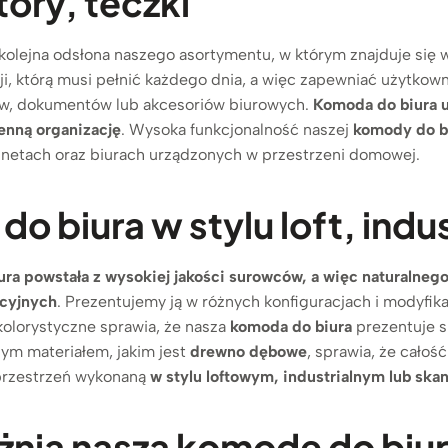
ory, teczki
kolejna odsłona naszego asortymentu, w którym znajduje się 
cji, którą musi pełnić każdego dnia, a więc zapewniać użytk
ów, dokumentów lub akcesoriów biurowych.
Komoda do biura u
ienną organizację
. Wysoka funkcjonalność naszej
komody do b
inetach oraz biurach urządzonych w przestrzeni domowej.
o biura w stylu loft, indu
ura
powstała z wysokiej jakości surowców, a więc naturalne
cyjnych
. Prezentujemy ją w różnych konfiguracjach i modyfika
kolorystyczne sprawia, że nasza
komoda do biura
prezentuje s
nym materiałem, jakim jest
drewno dębowe
, sprawia, że cało
 przestrzeń wykonaną
w stylu loftowym, industrialnym lub sk
żnia naszą komodę do biu