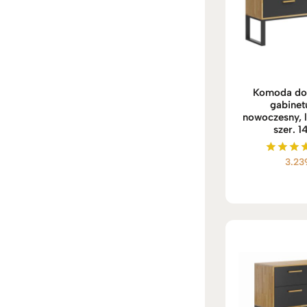
Komoda do 
gabinetu
nowoczesny, l
szer. 
3.23
Ocenio
5.00
na 5