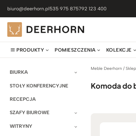
Przejdź
biuro@deerhorn.pl
535 975 875
792 123 400
do
treści
PRODUKTY
POMIESZCZENIA
KOLEKCJE
Meble Deerhorn
/
Skle
BIURKA
Komoda do b
STOŁY KONFERENCYJNE
RECEPCJA
SZAFY BIUROWE
WITRYNY