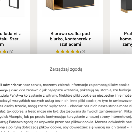
ufladami z
Biurowa szafka pod
Pra
alu. Szer.
biurko, kontenerek z
komod
cm
szufladami
zamy
(13)
(9)
9
zł
3.229
zł
no
Oceniono
1.
5.00
na 5
Zarządzaj zgodą
li odwiedzasz nasz serwis, możemy zbierać informacje za pomocą plików cookie.
agają nam one zapewnić jak najlepsze wrażenia, pokazują najistotniejsze funkcje 
twiają Państwu korzystanie z witryny. Niektóre pliki cookie są niezbędne i nie moż
Promocja!
adczyć wszystkich naszych usług bez nich. Inne pliki cookie, w tym te umieszcza
ez osoby trzecie, mogą zostać wyłączone - chociaż bez nich nasza strona może n
ałać tak dobrze, a treść może nie być dostosowana do Twoich zainteresowań. Klika
ycisk Akceptuj lub po prostu kontynuując korzystanie z naszej strony internetowej,
ażają Państwo zgodę na używanie przez nas plików cookie. Możesz odwiedzić nas
onę z polityką dotyczącą plików cookie, aby dowiedzieć się więcej na ich temat - i