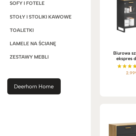
SOFY I FOTELE
STOŁY I STOLIKI KAWOWE
TOALETKI
LAMELE NA ŚCIANĘ
Biurowa sz
ZESTAWY MEBLI
ekspres 
2.99
Ocenio
5.00
na 5
Deerhorn Home