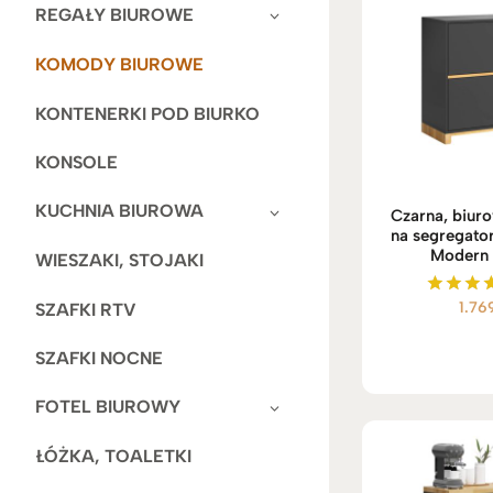
REGAŁY BIUROWE
KOMODY BIUROWE
KONTENERKI POD BIURKO
KONSOLE
KUCHNIA BIUROWA
Czarna, biu
na segregator
Modern 
WIESZAKI, STOJAKI
1.76
SZAFKI RTV
Ocenio
5.00
na 5
SZAFKI NOCNE
FOTEL BIUROWY
ŁÓŻKA, TOALETKI