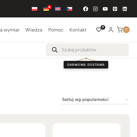
0
a wymiar
Wiedza
Pomoc
Kontakt
0
Wyszukiwarka
produktów
DARMOWA DOSTAWA