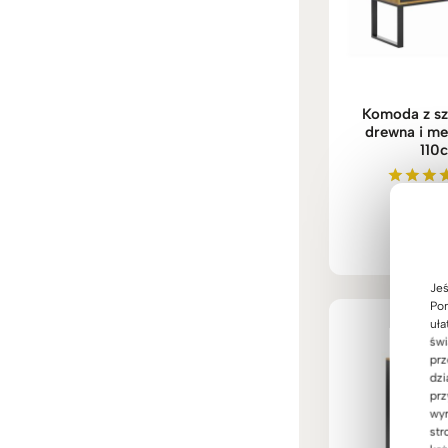
Komoda z sz
drewna i met
110
3.14
Ocenio
5.00
na 5
Jeś
Pom
uła
świ
prz
dzi
prz
wyr
str