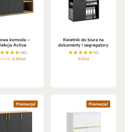
rowa komoda –
Kwietnik do biura na
lekcja Active
dokumenty i segregatory
(30)
(11)
Pierwotna
Aktualna
.499
zł
3.159
zł
949
zł
ceniono
Oceniono
5.00
5.00
cena
cena
na 5
na 5
wynosiła:
wynosi:
3.499zł.
3.159zł.
Promocja!
Promocja!