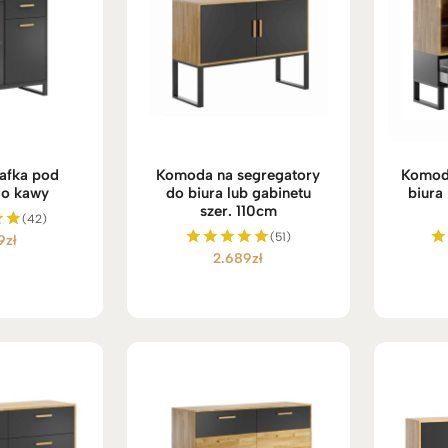
afka pod
Komoda na segregatory
Komoda
do kawy
do biura lub gabinetu
biura 
szer. 110cm
(42)
(51)
9
zł
no
2.689
zł
Oceniono
O
5.00
na 5