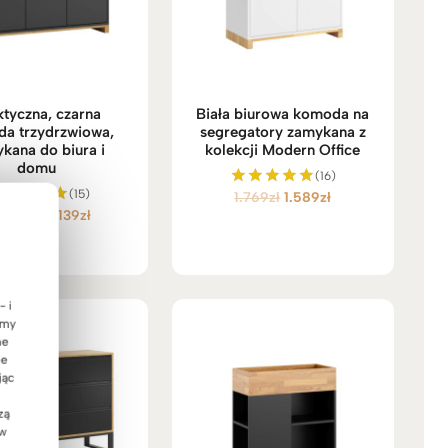
ktyczna, czarna
Biała biurowa komoda na
a trzydrzwiowa,
segregatory zamykana z
kana do biura i
kolekcji Modern Office
domu
(16)
(15)
Pierwotna
Aktualna
1.769
zł
1.589
zł
Oceniono
Zakres
699
zł
–
2.139
zł
5.00
Oceniono
cena
cena
na 5
5.00
cen:
wynosiła:
wynosi:
na 5
od
1.769zł.
1.589zł.
1.699zł
do
- i
2.139zł
emy
ne
ie
jąc
zą
 w