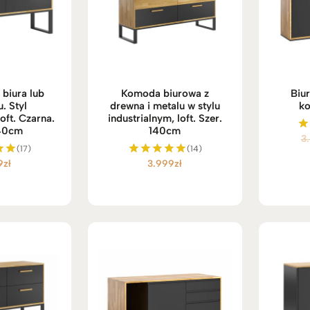
biura lub
Komoda biurowa z
Biu
. Styl
drewna i metalu w stylu
ko
oft. Czarna.
industrialnym, loft. Szer.
140cm
140cm
3
O
(17)
(14)
9
zł
3.999
zł
no
Oceniono
5.00
na 5