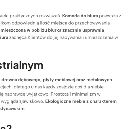
wiele praktycznych rozwiązań.
Komoda do biura
powstała z
ownikom odpowiednią ilość miejsca do przechowywania
mieszczona w pobliżu biurka znacznie usprawnia
iura
zachęca Klientów do jej nabywania i umieszczenia w
strialnym
go drewna dębowego, płyty meblowej oraz metalowych
cjach, dlatego u nas każdy znajdzie coś dla siebie.
ię naprawdę wyjątkowo. Prostota i minimalizm w
ść wygląda zjawiskowo.
Ekologiczne meble z charakterem
andynawskim
.
ra?