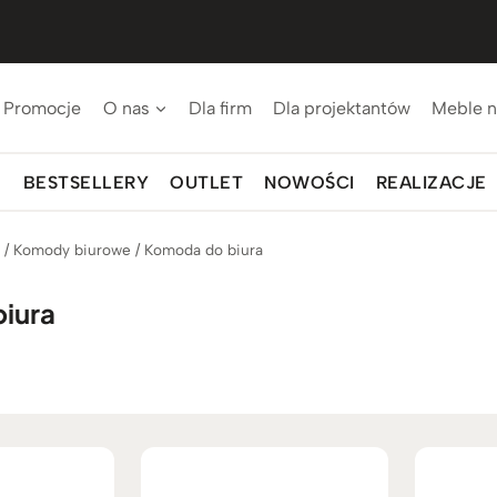
Promocje
O nas
Dla firm
Dla projektantów
Meble n
BESTSELLERY
OUTLET
NOWOŚCI
REALIZACJE
p
/
Komody biurowe
/
Komoda do biura
iura