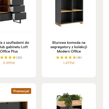
 z szufladami do
Biurowa komoda na
lub gabinetu Loft
segregatory z kolekcji
Office Plus
Modern Office
(23)
(18)
3.399
zł
1.479
zł
ceniono
Oceniono
5.00
5.00
na 5
na 5
Promocja!