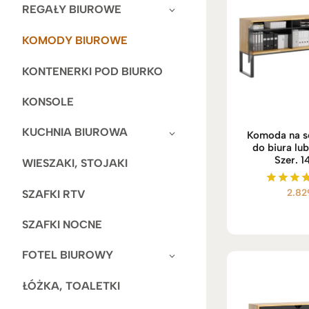
REGAŁY BIUROWE
KOMODY BIUROWE
KONTENERKI POD BIURKO
KONSOLE
KUCHNIA BIUROWA
Komoda na s
do biura lub
Szer. 
WIESZAKI, STOJAKI
2.82
SZAFKI RTV
Ocenio
5.00
na 5
SZAFKI NOCNE
FOTEL BIUROWY
ŁÓŻKA, TOALETKI