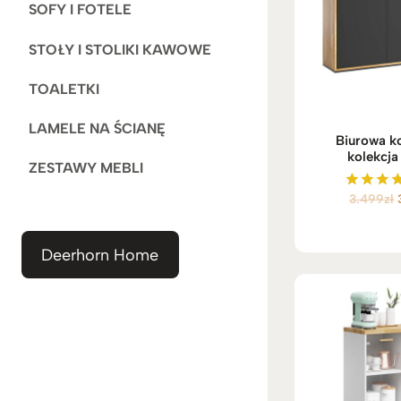
SOFY I FOTELE
STOŁY I STOLIKI KAWOWE
TOALETKI
LAMELE NA ŚCIANĘ
Biurowa 
kolekcja
ZESTAWY MEBLI
3.499
zł
Ocenio
5.00
na 5
Deerhorn Home