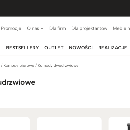
Promocje
O nas
Dla firm
Dla projektantów
Meble n
BESTSELLERY
OUTLET
NOWOŚCI
REALIZACJE
p
/
Komody biurowe
/
Komody dwudrzwiowe
udrzwiowe