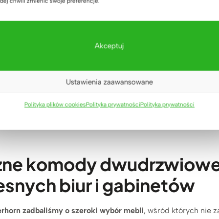
dej chwili zmienić swoje preferencje.
okumenty,
Komoda drewniana,
Komo
 i gabinetu
pojemna z półkami na
cza
 cm
segregatory i dokumenty
9
zł
(1)
Akceptuj
3.329
zł
Oceniono
5.00
na 5
Ustawienia zaawansowane
Polityka plików cookies
Polityka prywatności
Polityka prywatności
zne komody dwudrzwiowe 
snych biur i gabinetów
rhorn zadbaliśmy o szeroki wybór mebli
, wśród których nie 