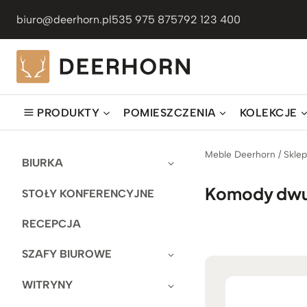
Przejdź
biuro@deerhorn.pl
535 975 875
792 123 400
do
treści
PRODUKTY
POMIESZCZENIA
KOLEKCJE
Meble Deerhorn
/
Skle
BIURKA
Komody dw
STOŁY KONFERENCYJNE
RECEPCJA
SZAFY BIUROWE
WITRYNY