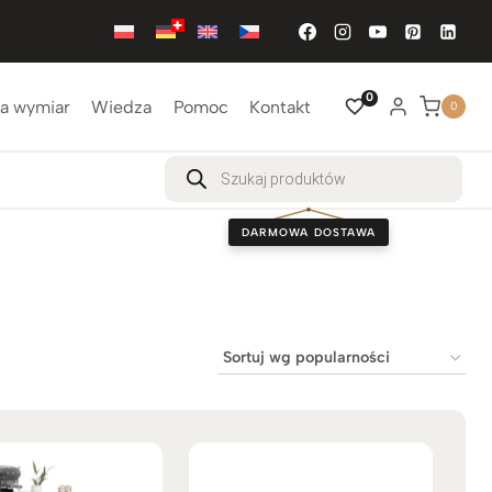
0
a wymiar
Wiedza
Pomoc
Kontakt
0
Wyszukiwarka
produktów
DARMOWA DOSTAWA