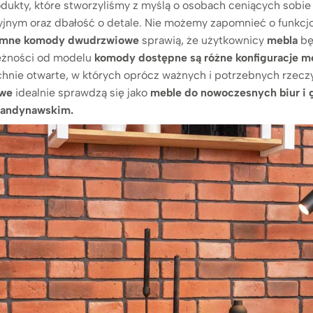
dukty, które stworzyliśmy z myślą o osobach ceniących sobi
jnym oraz dbałość o detale. Nie możemy zapomnieć o funkcjon
emne komody dwudrzwiowe
sprawią, że użytkownicy
mebla
bę
eżności od modelu
komody
dostępne są różne konfiguracje m
nie otwarte, w których oprócz ważnych i potrzebnych rzecz
we
idealnie sprawdzą się jako
meble do nowoczesnych biur i 
skandynawskim.