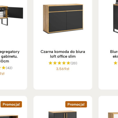
egregatory
Czarna komoda do biura
Biur
 gabinetu.
loft office slim
ek
140cm
(20)
(42)
3.569
zł
Oceniono
O
9
zł
5.00
no
na 5
Promocja!
Promocja!