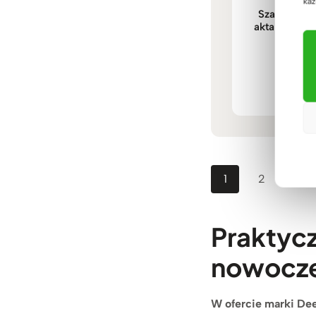
każ
Szafka na d
akta do biura
140
2.82
1
2
→
Praktyc
nowocze
W ofercie marki Dee