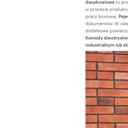
dwudrzwiowe
to pro
w procesie produkcy
pracy biurowej.
Poj
dokumentów. W zal
dodatkowe powierzch
Komody dwudrzwio
industrialnym lub 