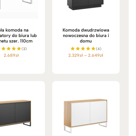
ała komoda na
Komoda dwudrzwiowa
atory do biura lub
nowoczesna do biura i
netu szer. 110cm
domu
(3)
(4)
Zakres
2.689
zł
2.329
zł
–
2.649
zł
Oceniono
Oceniono
5.00
5.00
cen:
na 5
na 5
od
2.329zł
do
2.649zł