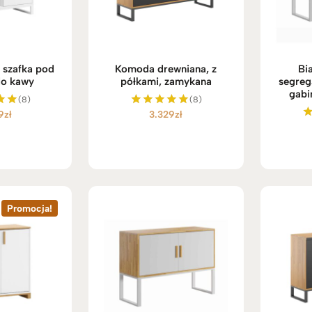
 szafka pod
Komoda drewniana, z
Bi
do kawy
półkami, zamykana
segreg
gabi
(8)
(8)
9
zł
3.329
zł
ono
Oceniono
5.00
5
na 5
Promocja!