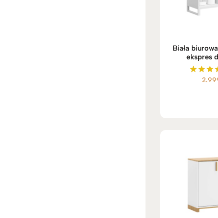
Biała biurowa
ekspres 
2.99
Oceni
5.00
na 