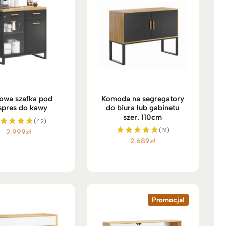
owa szafka pod
Komoda na segregatory
spres do kawy
do biura lub gabinetu
szer. 110cm
(42)
(51)
2.999
zł
ceniono
2.689
zł
5.00
Oceniono
na 5
5.00
na 5
Promocja!