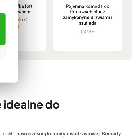
da, szafka loft
Pojemna komoda do
rna z drewnem
firmowych biur z
zamykanymi drzwiami i
(6)
szufladą
2.689
zł
Oceniono
1.379
zł
5.00
na 5
idealne do
zabrakło
nowoczesnej komody dwudrzwiowej
.
Komody