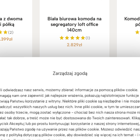
ła z dwoma
Biała biurowa komoda na
Komoda
i półką
segregatory loft office
pó
140cm
(2)
(1)
Pierwotna
Aktualna
1.399
zł
ono
O
2.829
zł
Oceniono
cena
cena
5
5.00
wynosiła:
wynosi:
na 5
.769zł.
1.399zł.
Zarządzaj zgodą
li odwiedzasz nasz serwis, możemy zbierać informacje za pomocą plików cookie.
agają nam one zapewnić jak najlepsze wrażenia, pokazują najistotniejsze funkcje 
twiają Państwu korzystanie z witryny. Niektóre pliki cookie są niezbędne i nie moż
adczyć wszystkich naszych usług bez nich. Inne pliki cookie, w tym te umieszcza
ez osoby trzecie, mogą zostać wyłączone - chociaż bez nich nasza strona może n
ałać tak dobrze, a treść może nie być dostosowana do Twoich zainteresowań. Klika
ycisk Akceptuj lub po prostu kontynuując korzystanie z naszej strony internetowej,
ażają Państwo zgodę na używanie przez nas plików cookie. Możesz odwiedzić nas
onę z polityką dotyczącą plików cookie, aby dowiedzieć się więcej na ich temat - i