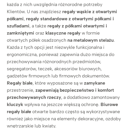
każda z nich uwzględnia różnorodne potrzeby
Klientów. U nas znajdziesz
regały wąskie z otwartymi
półkami
,
regały standardowe z otwartymi półkami i
szufladami
, a także
regały z półkami otwartymi i
zamkniętymi
oraz
klasyczne regały
w formie
otwartych półek osadzonych
na metalowym stelażu
.
Każda z tych opcji jest niezwykle funkcjonalna i
ergonomiczna, ponieważ zapewnia dużo miejsca do
przechowywania różnorodnych przedmiotów,
segregatorów, teczek, akcesoriów biurowych,
gadżetów firmowych lub firmowych dokumentów.
Regały białe
, które wyposażone są w
zamykane
przestrzenie,
zapewniają bezpieczeństwo i komfort
przechowywanych rzeczy
, a dodatkowo zamontowany
kluczyk
wpływa na jeszcze większą ochronę.
Biurowe
regały białe
otwarte bardzo często są wykorzystywane
również jako miejsce na elementy dekoracyjne, ozdoby
wnętrzarskie lub kwiaty.