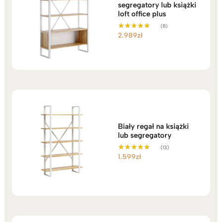
segregatory lub książki
loft office plus
(8)
2.989
zł
Oceniono
5.00
na 5
Biały regał na książki
lub segregatory
(13)
1.599
zł
Oceniono
5.00
na 5