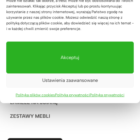
może nie działać tak dobrze, a treść może nie być dostosowana do Twoich
SZAFKI RTV
zainteresowań. Klikając przycisk Akceptuj lub po prostu kontynuując
korzystanie z naszej strony internetowej, wyrażają Państwo zgodę na
używanie przez nas plików cookie. Możesz odwiedzić naszą stronę z
SZAFKI NOCNE
polityką dotyczącą plików cookie, aby dowiedzieć się więcej na ich temat -
i w każdej chwili zmienić swoje preferencje.
FOTEL BIUROWY
ŁÓŻKA, TOALETKI
Akceptuj
SOFY I FOTELE
STOŁY I STOLIKI KAWOWE
Ustawienia zaawansowane
TOALETKI
Polityka plików cookies
Polityka prywatności
Polityka prywatności
LAMELE NA ŚCIANĘ
ZESTAWY MEBLI