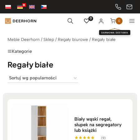
Przejdź
do
treści
0
0
DARMOWA DOSTAWA
Meble Deerhorn
/
Sklep
/
Regały biurowe
/
Regały białe
Kategorie
Regały białe
Biały wąski regał,
słupek na segregatory
lub książki
(9)