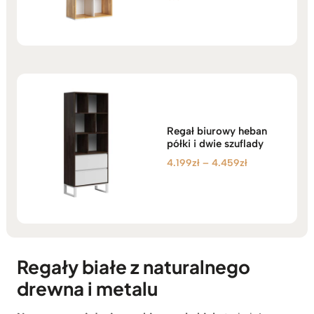
5.00
na 5
Regał biurowy heban
półki i dwie szuflady
Zakres
4.199
zł
–
4.459
zł
cen:
od
4.199zł
do
4.459zł
Regały białe z naturalnego
drewna i metalu