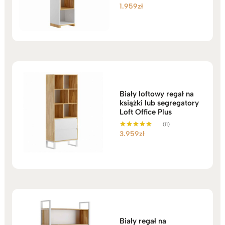
1.959
zł
Oceniono
5.00
na 5
Biały loftowy regał na
książki lub segregatory
Loft Office Plus
(11)
3.959
zł
Oceniono
5.00
na 5
Biały regał na