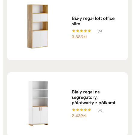
Biały regał loft office
slim
(6)
3.889
zł
Oceniono
5.00
na 5
Biały regał na
segregatory,
półotwarty z półkami
(4)
2.439
zł
Oceniono
5.00
na 5