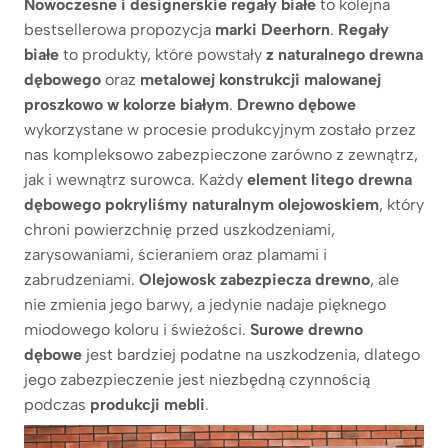
Nowoczesne i designerskie regały białe
to kolejna
bestsellerowa propozycja
marki Deerhorn
.
Regały
białe
to produkty, które powstały
z naturalnego drewna
dębowego
oraz
metalowej konstrukcji malowanej
proszkowo w kolorze białym
.
Drewno dębowe
wykorzystane w procesie produkcyjnym zostało przez
nas kompleksowo zabezpieczone zarówno z zewnątrz,
jak i wewnątrz surowca. Każdy
element litego drewna
dębowego pokryliśmy naturalnym olejowoskiem
, który
chroni powierzchnię przed uszkodzeniami,
zarysowaniami, ścieraniem oraz plamami i
zabrudzeniami.
Olejowosk zabezpiecza drewno
, ale
nie zmienia jego barwy, a jedynie nadaje pięknego
miodowego koloru i świeżości.
Surowe drewno
dębowe
jest bardziej podatne na uszkodzenia, dlatego
jego zabezpieczenie jest niezbędną czynnością
podczas
produkcji mebli
.