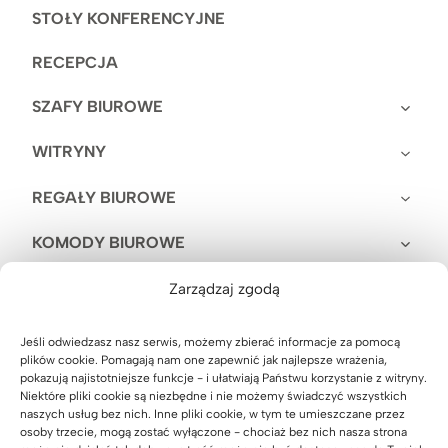
STOŁY KONFERENCYJNE
RECEPCJA
SZAFY BIUROWE
WITRYNY
REGAŁY BIUROWE
KOMODY BIUROWE
KONTENERKI POD BIURKO
Zarządzaj zgodą
KONSOLE
Jeśli odwiedzasz nasz serwis, możemy zbierać informacje za pomocą
plików cookie. Pomagają nam one zapewnić jak najlepsze wrażenia,
KUCHNIA BIUROWA
pokazują najistotniejsze funkcje - i ułatwiają Państwu korzystanie z witryny.
Niektóre pliki cookie są niezbędne i nie możemy świadczyć wszystkich
naszych usług bez nich. Inne pliki cookie, w tym te umieszczane przez
WIESZAKI, STOJAKI
osoby trzecie, mogą zostać wyłączone - chociaż bez nich nasza strona