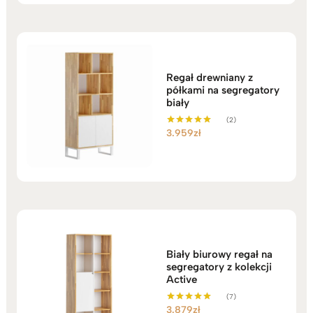
Regał drewniany z
półkami na segregatory
biały
(2)
3.959
zł
Oceniono
5.00
na 5
Biały biurowy regał na
segregatory z kolekcji
Active
(7)
3.879
zł
Oceniono