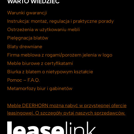
WARTO WIEDZIEĆ
Warunki gwarancji
Instrukcja: montaż, regulacja i praktyczne porady
Ostrzeżenia w użytkowaniu mebli
Pielęgnacja blatów
Blaty drewniane
Firma meblowa z rogami/porożem jelenia w logo
Meble biurowe z certyfikatami
Biurka z blatem o nietypowym kształcie
Pomoc – F.A.Q.
Metamorfozy biur i gabinetów
Meble DEERHORN można nabyć w przystępnej ofercie
leasingowej. O szczegóły pytaj naszych sprzedawców.