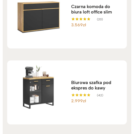
Czarna komoda do
biura loft office slim
(20)
3.569
zł
Oceniono
5.00
na 5
Biurowa szafka pod
ekspres do kawy
(42)
2.999
zł
Oceniono
5.00
na 5