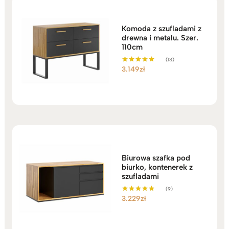
Komoda z szufladami z
drewna i metalu. Szer.
110cm
(13)
3.149
zł
Oceniono
5.00
na 5
Biurowa szafka pod
biurko, kontenerek z
szufladami
(9)
3.229
zł
Oceniono
5.00
na 5