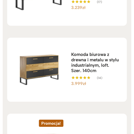
(17)
3.239
zł
Oceniono
5.00
na 5
Komoda biurowa z
drewna i metalu w stylu
industrialnym, loft.
Szer. 140cm
(14)
3.999
zł
Oceniono
5.00
na 5
Promocja!