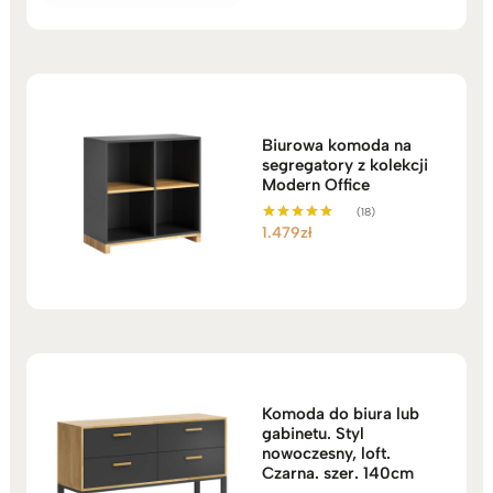
Biurowa komoda na
segregatory z kolekcji
Modern Office
(18)
1.479
zł
Oceniono
5.00
na 5
Komoda do biura lub
gabinetu. Styl
nowoczesny, loft.
Czarna. szer. 140cm