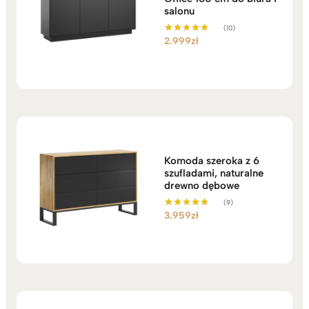
salonu
(10)
2.999
zł
Oceniono
5.00
na 5
Komoda szeroka z 6
szufladami, naturalne
drewno dębowe
(9)
3.959
zł
Oceniono
5.00
na 5