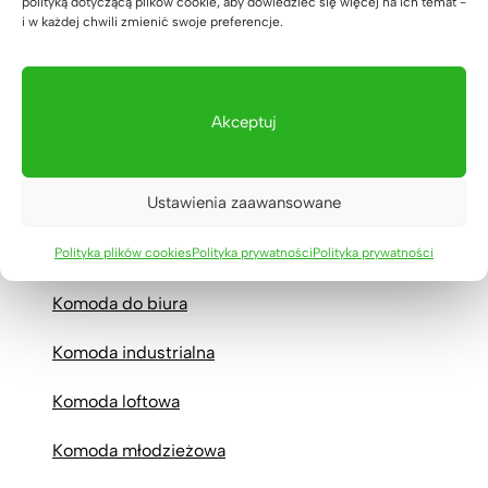
polityką dotyczącą plików cookie, aby dowiedzieć się więcej na ich temat -
Komoda biała z drewnem
i w każdej chwili zmienić swoje preferencje.
Komoda biała z szufladami
Komoda czarna
Akceptuj
Komoda czarna z drewnem
Ustawienia zaawansowane
Komoda czarna z szufladami
Komoda dębowa
Polityka plików cookies
Polityka prywatności
Polityka prywatności
Komoda do biura
Komoda industrialna
Komoda loftowa
Komoda młodzieżowa