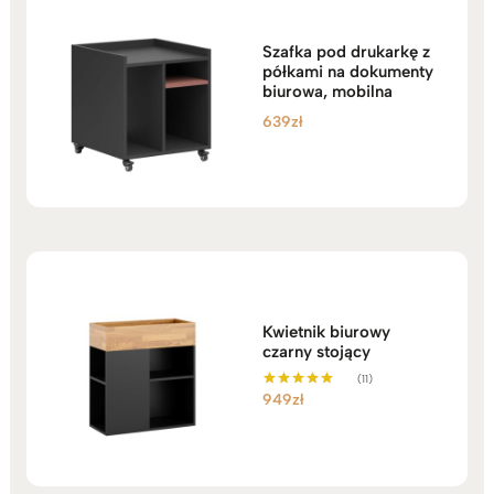
Szafka pod drukarkę z
półkami na dokumenty
biurowa, mobilna
639
zł
Kwietnik biurowy
czarny stojący
(11)
949
zł
Oceniono
5.00
na 5