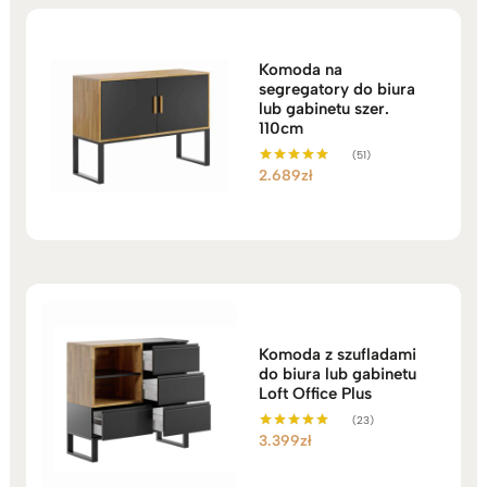
Komoda na
segregatory do biura
lub gabinetu szer.
110cm
(51)
2.689
zł
Oceniono
5.00
na 5
Komoda z szufladami
do biura lub gabinetu
Loft Office Plus
(23)
3.399
zł
Oceniono
5.00
na 5