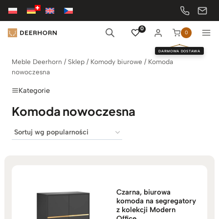
Przejdź
do
treści
0
0
DARMOWA DOSTAWA
Meble Deerhorn
/
Sklep
/
Komody biurowe
/
Komoda
nowoczesna
Kategorie
Komoda nowoczesna
Czarna, biurowa
komoda na segregatory
z kolekcji Modern
Office