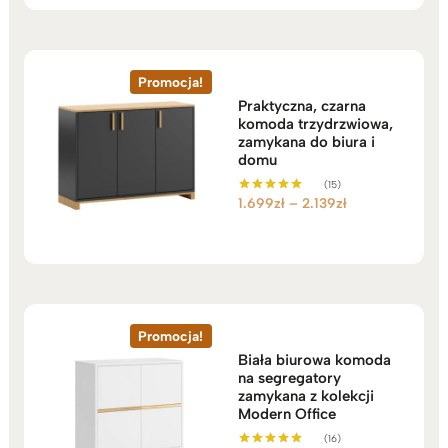
Promocja!
Praktyczna, czarna
komoda trzydrzwiowa,
zamykana do biura i
domu
(15)
Zakres
1.699
zł
–
2.139
zł
Oceniono
5.00
cen:
na 5
od
1.699zł
do
2.139zł
Promocja!
Biała biurowa komoda
na segregatory
zamykana z kolekcji
Modern Office
(16)