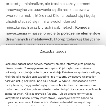
prostotę i minimalizm, ale troska o każdy element i
innowacyjne zastosowania są dla nas kluczowe w
tworzeniu mebli, które nasi Klienci pokochają i będą
chcieli otaczać się nimi w swoich domach,
mieszkaniach oraz biurach i gabinetach.
Komoda
nowoczesna
w naszej ofercie
to połączenie elementów
drewnianych i metalowych
, któreprzełamują klasyczne
standardy i wprowadzają we wnętrzu nutę
oryginalności oraz niebanalnego stylu.
Zarządzaj zgodą
Jeśli odwiedzasz nasz serwis, możemy zbierać informacje za pomocą
plików cookie. Pomagają nam one zapewnić jak najlepsze wrażenia,
pokazują najistotniejsze funkcje - i ułatwiają Państwu korzystanie z witryny.
Niektóre pliki cookie są niezbędne i nie możemy świadczyć wszystkich
naszych usług bez nich. Inne pliki cookie, w tym te umieszczane przez
Podkategorie:
osoby trzecie, mogą zostać wyłączone - chociaż bez nich nasza strona
może nie działać tak dobrze, a treść może nie być dostosowana do Twoich
zainteresowań. Klikając przycisk Akceptuj lub po prostu kontynuując
Komoda biała
korzystanie z naszej strony internetowej, wyrażają Państwo zgodę na
używanie przez nas plików cookie. Możesz odwiedzić naszą stronę z