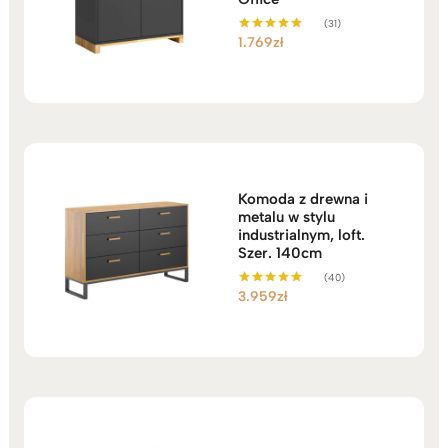
(31)
1.769
zł
Oceniono
5.00
na 5
Komoda z drewna i
metalu w stylu
industrialnym, loft.
Szer. 140cm
(40)
3.959
zł
Oceniono
4.98
na 5