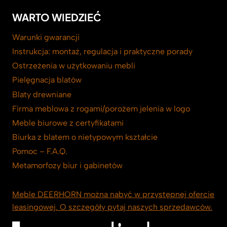
WARTO WIEDZIEĆ
Warunki gwarancji
Instrukcja: montaż, regulacja i praktyczne porady
Ostrzeżenia w użytkowaniu mebli
Pielęgnacja blatów
Blaty drewniane
Firma meblowa z rogami/porożem jelenia w logo
Meble biurowe z certyfikatami
Biurka z blatem o nietypowym kształcie
Pomoc – F.A.Q.
Metamorfozy biur i gabinetów
Meble DEERHORN można nabyć w przystępnej ofercie
leasingowej. O szczegóły pytaj naszych sprzedawców.