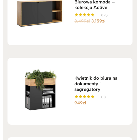
Biurowa komoda –
kolekcja Active
(30)
Pierwotna
Aktualna
3.499
zł
3.159
zł
Oceniono
5.00
cena
cena
na 5
wynosiła:
wynosi:
3.499zł.
3.159zł.
Kwietnik do biura na
dokumenty i
segregatory
(11)
949
zł
Oceniono
5.00
na 5