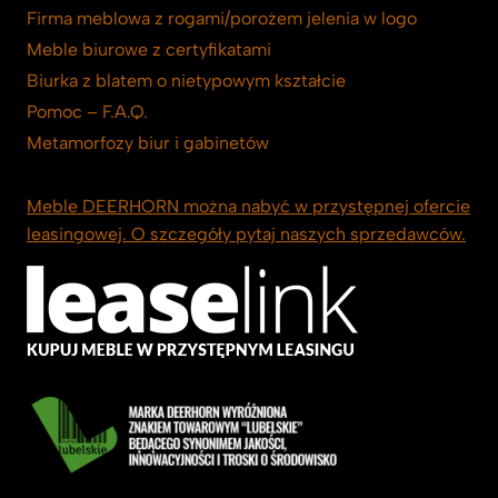
Firma meblowa z rogami/porożem jelenia w logo
Meble biurowe z certyfikatami
Biurka z blatem o nietypowym kształcie
Pomoc – F.A.Q.
Metamorfozy biur i gabinetów
Meble DEERHORN można nabyć w przystępnej ofercie
leasingowej. O szczegóły pytaj naszych sprzedawców.