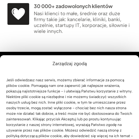
30 000+ zadowolonych klientów
Nasi klienci to małe, średnie oraz duże
firmy takie jak: kancelarie, kliniki, banki,
uczelnie, startupy IT, korporacje, siłownie i
wiele innych.
Zarządzaj zgodą
Tworzymy lepszą przestrzeń do
Jeśli odwiedzasz nasz serwis, możemy zbierać informacje za pomocą
plików cookie. Pomagają nam one zapewnić jak najlepsze wrażenia,
pracy biurowej
pokazują najistotniejsze funkcje - i ułatwiają Państwu korzystanie z witryny.
Niektóre pliki cookie są niezbędne i nie możemy świadczyć wszystkich
w zgodzie z naturą i ergonomią.
naszych usług bez nich. Inne pliki cookie, w tym te umieszczane przez
osoby trzecie, mogą zostać wyłączone - chociaż bez nich nasza strona
Rafał Pikul
może nie działać tak dobrze, a treść może nie być dostosowana do Twoich
zainteresowań. Klikając przycisk Akceptuj lub po prostu kontynuując
korzystanie z naszej strony internetowej, wyrażają Państwo zgodę na
używanie przez nas plików cookie. Możesz odwiedzić naszą stronę z
polityką dotyczącą plików cookie, aby dowiedzieć się więcej na ich temat -