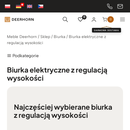
Przejdź
do
treści
0
0
DARMOWA DOSTAWA
Meble Deerhorn
/
Sklep
/
Biurka
/
Biurka elektryczne z
regulacją wysokości
Podkategorie
Biurka elektryczne z regulacją
wysokości
Najczęściej wybierane biurka
z regulacją wysokości