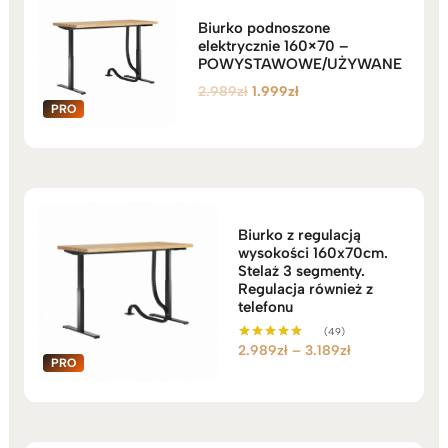
Biurko podnoszone
elektrycznie 160×70 –
POWYSTAWOWE/UŻYWANE
Pierwotna
Aktualna
2.989
zł
1.999
zł
cena
cena
wynosiła:
wynosi:
2.989zł.
1.999zł.
Biurko z regulacją
wysokości 160x70cm.
Stelaż 3 segmenty.
Regulacja również z
telefonu
(49)
Zakres
2.989
zł
–
3.189
zł
Oceniono
5.00
cen:
na 5
od
2.989zł
do