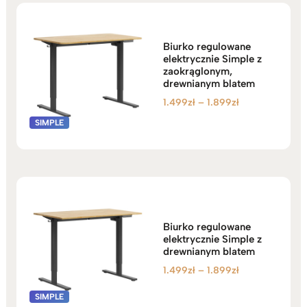
1.899zł
Biurko regulowane
elektrycznie Simple z
zaokrąglonym,
drewnianym blatem
Zakres
1.499
zł
–
1.899
zł
cen:
od
1.499zł
do
1.899zł
Biurko regulowane
elektrycznie Simple z
drewnianym blatem
Zakres
1.499
zł
–
1.899
zł
cen:
od