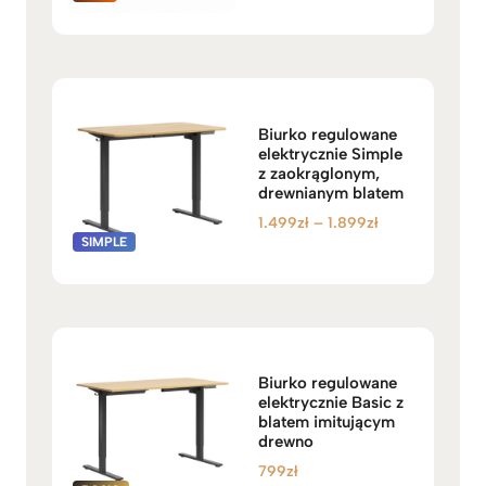
cen:
na 5
od
2.989zł
do
3.189zł
Biurko regulowane
elektrycznie Simple
z zaokrąglonym,
drewnianym blatem
Zakres
1.499
zł
–
1.899
zł
cen:
od
1.499zł
do
1.899zł
Biurko regulowane
elektrycznie Basic z
blatem imitującym
drewno
799
zł