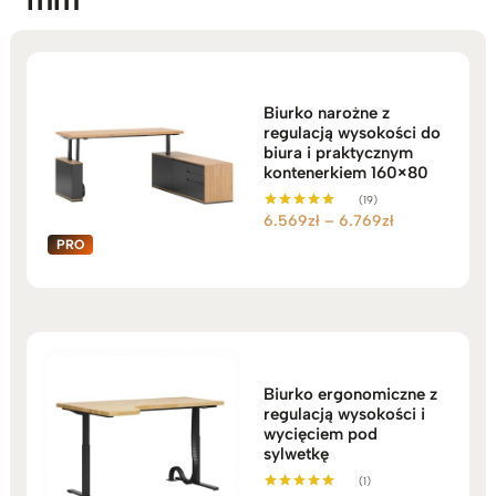
Biurko narożne z
regulacją wysokości do
biura i praktycznym
kontenerkiem 160×80
(19)
Zakres
6.569
zł
–
6.769
zł
Oceniono
5.00
cen:
na 5
od
6.569zł
do
6.769zł
Biurko ergonomiczne z
regulacją wysokości i
wycięciem pod
sylwetkę
(1)