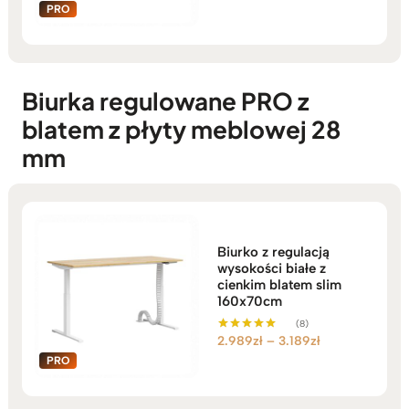
Biurka regulowane PRO z
blatem z płyty meblowej 28
mm
Biurko z regulacją
wysokości białe z
cienkim blatem slim
160x70cm
(8)
Zakres
2.989
zł
–
3.189
zł
Oceniono
5.00
cen:
na 5
od
2.989zł