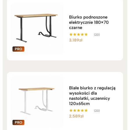
3.189zł
Biurko podnoszone
elektrycznie 180×70
czarne
(23)
3.189
zł
Oceniono
5.00
na 5
Białe biurko z regulacją
wysokości dla
nastolatki, uczennicy
120x65cm
(23)
2.589
zł
Oceniono
5.00
na 5