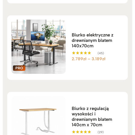
Biurko elektryczne z
drewnianym blatem
140x70cm
(45)
Zakres
2.789
zł
–
3.189
zł
Oceniono
5.00
cen:
na 5
od
2.789zł
do
3.189zł
Biurko z regulacją
wysokości i
drewnianym blatem
140cm x 70cm
(29)