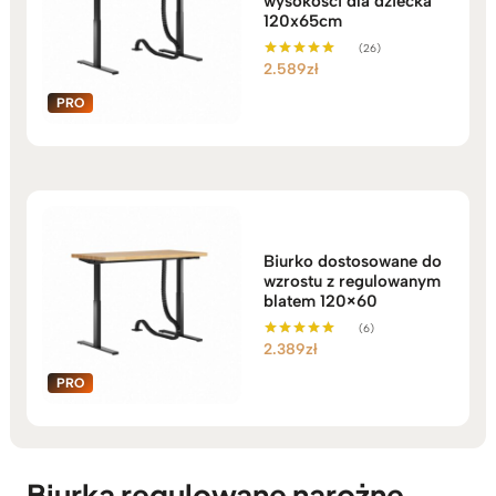
wysokości dla dziecka
120x65cm
(26)
2.589
zł
Oceniono
5.00
na 5
Biurko dostosowane do
wzrostu z regulowanym
blatem 120×60
(6)
2.389
zł
Oceniono
5.00
na 5
Biurka regulowane narożne