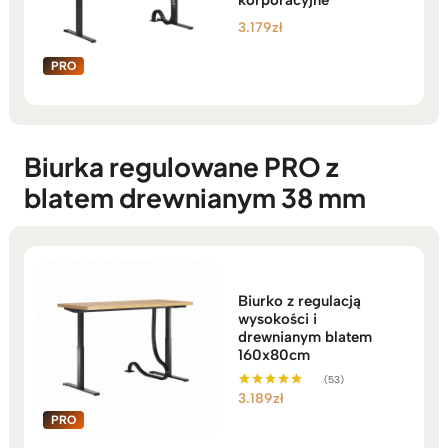
3.179
zł
Biurka regulowane PRO z
blatem drewnianym 38 mm
Biurko z regulacją
wysokości i
drewnianym blatem
160x80cm
(53)
3.189
zł
Oceniono
5.00
na 5