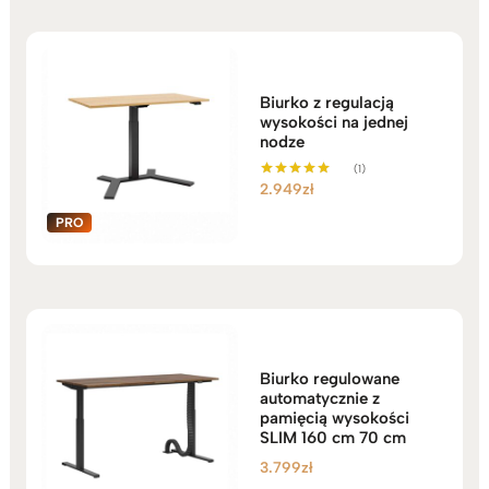
do
3.189zł
Biurko z regulacją
wysokości na jednej
nodze
(1)
2.949
zł
Oceniono
5.00
na 5
Biurko regulowane
automatycznie z
pamięcią wysokości
SLIM 160 cm 70 cm
3.799
zł