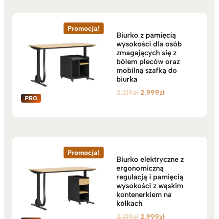
do
3.189zł
Promocja!
Biurko z pamięcią
wysokości dla osób
zmagających się z
bólem pleców oraz
mobilną szafką do
biurka
Pierwotna
Aktualna
3.219
zł
2.999
zł
cena
cena
wynosiła:
wynosi:
3.219zł.
2.999zł.
Promocja!
Biurko elektryczne z
ergonomiczną
regulacją i pamięcią
wysokości z wąskim
kontenerkiem na
kółkach
Pierwotna
Aktualna
3.219
zł
2.999
zł