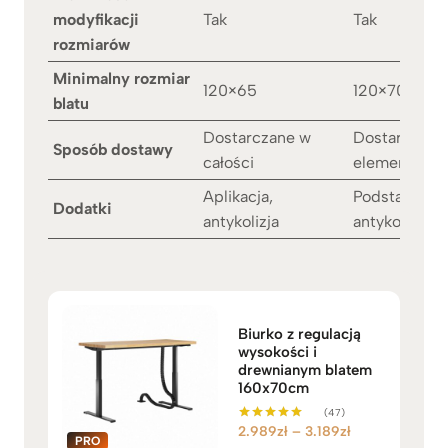
modyfikacji
Tak
Tak
rozmiarów
Minimalny rozmiar
120×65
120×70
blatu
Dostarczane w
Dostarczane
Sposób dostawy
całości
elementach
Aplikacja,
Podstawowe
Dodatki
antykolizja
antykolizja
Biurko z regulacją
wysokości i
drewnianym blatem
160x70cm
(47)
Zakres
2.989
zł
–
3.189
zł
Oceniono
5.00