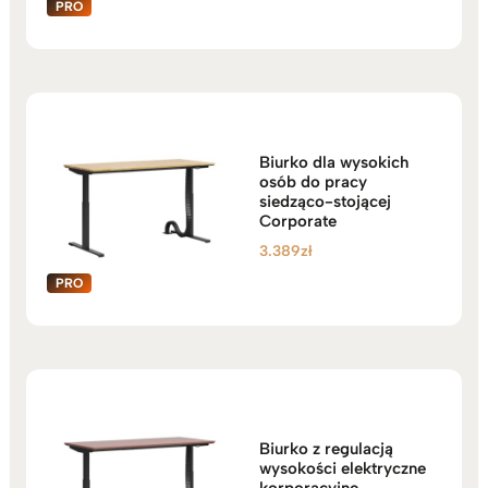
cena
cena
wynosiła:
wynosi:
3.219zł.
2.999zł.
Biurko dla wysokich
osób do pracy
siedząco-stojącej
Corporate
3.389
zł
Biurko z regulacją
wysokości elektryczne
korporacyjne