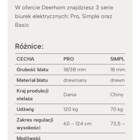
W ofercie Deerhorn znajdziesz 3 serie
biurek elektrycznych: Pro, Simple oraz
Basic
Różnice:
CECHA
PRO
SIMPLE
Grubość blatu
18/38 mm
18 mm
Materiał blatu
drewniany
drewniany
Kraj produkcji
Dania
Chiny
stelaża
Udźwig
120 kg
70 kg
Zakres regulacji
60 – 124 cm
73,5 – 118 c
wysokości
Możliwość