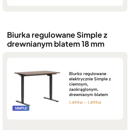
Biurka regulowane Simple z
drewnianym blatem 18 mm
Biurko regulowane
elektrycznie Simple z
ciemnym,
zaokrąglonym,
drewnianym blatem
Zakres
1.499
zł
–
1.899
zł
cen:
od
1.499zł
do