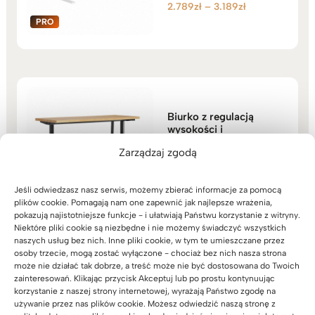
Zakres
2.789
zł
–
3.189
zł
Oceniono
5.00
cen:
na 5
od
2.789zł
do
3.189zł
Biurko z regulacją
wysokości i
drewnianym blatem
Zarządzaj zgodą
190x80cm
(52)
3.489
zł
Oceniono
Jeśli odwiedzasz nasz serwis, możemy zbierać informacje za pomocą
5.00
plików cookie. Pomagają nam one zapewnić jak najlepsze wrażenia,
na 5
pokazują najistotniejsze funkcje - i ułatwiają Państwu korzystanie z witryny.
Niektóre pliki cookie są niezbędne i nie możemy świadczyć wszystkich
naszych usług bez nich. Inne pliki cookie, w tym te umieszczane przez
osoby trzecie, mogą zostać wyłączone - chociaż bez nich nasza strona
może nie działać tak dobrze, a treść może nie być dostosowana do Twoich
zainteresowań. Klikając przycisk Akceptuj lub po prostu kontynuując
korzystanie z naszej strony internetowej, wyrażają Państwo zgodę na
Biurko regulowane
używanie przez nas plików cookie. Możesz odwiedzić naszą stronę z
elektrycznie z