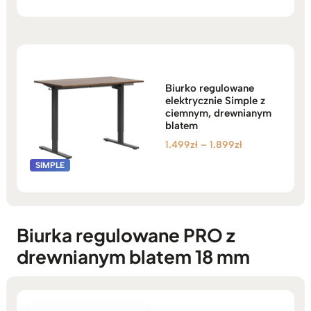
1.499zł
do
1.899zł
Biurko regulowane
elektrycznie Simple z
ciemnym, drewnianym
blatem
Zakres
1.499
zł
–
1.899
zł
cen:
od
1.499zł
do
1.899zł
Biurka regulowane PRO z
drewnianym blatem 18 mm