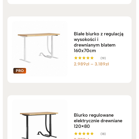
Białe biurko z regulacją
wysokości i
drewnianym blatem
160x70cm
(19)
Zakres
2.989
zł
–
3.189
zł
Oceniono
5.00
cen:
na 5
od
2.989zł
do
3.189zł
Biurko regulowane
elektrycznie drewniane
120×80
(18)