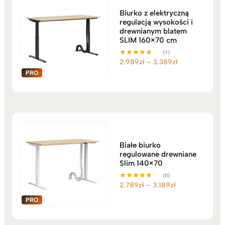
Biurko z elektryczną
regulacją wysokości i
drewnianym blatem
SLIM 160×70 cm
(7)
Zakres
2.989
zł
–
3.389
zł
Oceniono
5.00
cen:
na 5
od
2.989zł
do
3.389zł
Białe biurko
regulowane drewniane
Slim 140×70
(11)
Zakres
2.789
zł
–
3.189
zł
Oceniono
5.00
cen:
na 5
od
2.789zł