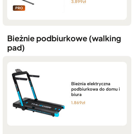
3.899
zł
Oceniono
5.00
na 5
Bieżnie podbiurkowe (walking
pad)
Bieżnia elektryczna
podbiurkowa do domu i
biura
1.869
zł