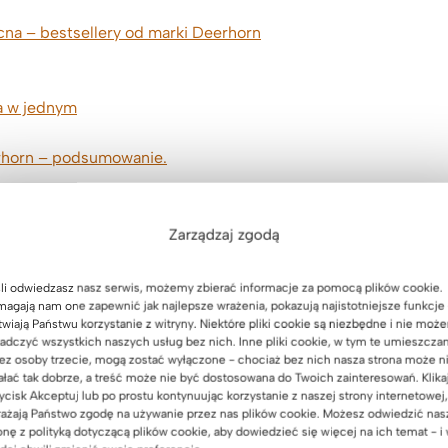
cna – bestsellery od marki Deerhorn
ja w jednym
erhorn – podsumowanie.
Zarządzaj zgodą
li odwiedzasz nasz serwis, możemy zbierać informacje za pomocą plików cookie.
agają nam one zapewnić jak najlepsze wrażenia, pokazują najistotniejsze funkcje 
pająk 180 cm oraz
twiają Państwu korzystanie z witryny. Niektóre pliki cookie są niezbędne i nie moż
adczyć wszystkich naszych usług bez nich. Inne pliki cookie, w tym te umieszcza
ez osoby trzecie, mogą zostać wyłączone - chociaż bez nich nasza strona może n
ałać tak dobrze, a treść może nie być dostosowana do Twoich zainteresowań. Klika
nocna –
ycisk Akceptuj lub po prostu kontynuując korzystanie z naszej strony internetowej,
ażają Państwo zgodę na używanie przez nas plików cookie. Możesz odwiedzić nas
onę z polityką dotyczącą plików cookie, aby dowiedzieć się więcej na ich temat - i