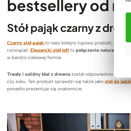
bestsellery od m
każ
Stół pająk czarny z dre
Czarny stół pająk
to nasz kolejny topowy produkt, który p
rozwiązań.
Elegancki stół loft
to
połączenie naturalnego l
w bardzo ciekawej formie.
Trwały i solidny blat z drewna
został odpowiednio zabezpi
czy soku. Ten produkt sprawdzi się także jako
stół do jadal
ponadto prezentuje się znakomicie.