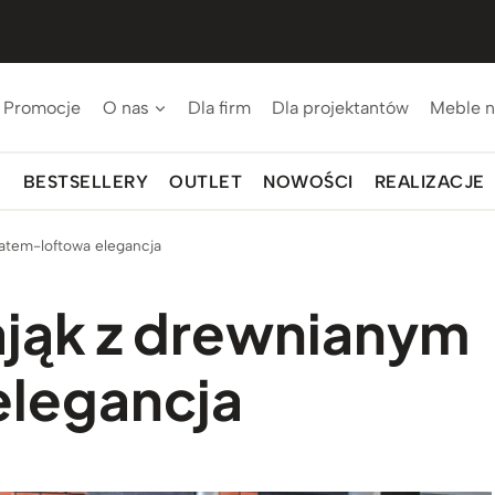
Promocje
O nas
Dla firm
Dla projektantów
Meble n
BESTSELLERY
OUTLET
NOWOŚCI
REALIZACJE
atem-loftowa elegancja
ająk z drewnianym
elegancja