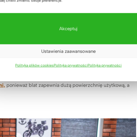
arki Deerhorn
dej chwili zmienić swoje preferencje.
wnem
Akceptuj
owstał z myślą o wszystkich miłośnikach niebanalnych
Ustawienia zaawansowane
itego drewna dębowego oraz stabilnego metalowego stelaża
Polityka plików cookies
Polityka prywatności
Polityka prywatności
eczony przed zabrudzeniami oraz śladami po kawie, herbacie
ni,
ponieważ blat zapewnia dużą powierzchnię użytkową, a