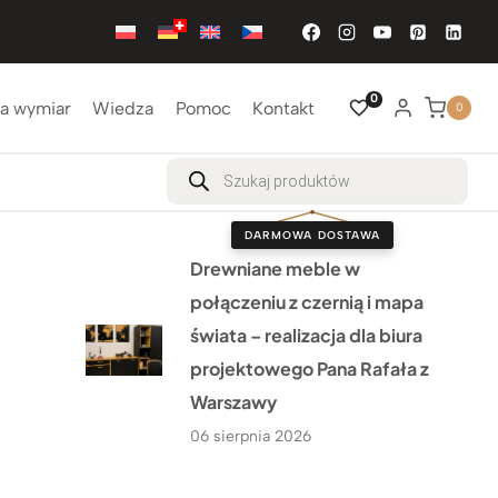
0
a wymiar
Wiedza
Pomoc
Kontakt
0
Wyszukiwarka
produktów
DARMOWA DOSTAWA
Drewniane meble w
połączeniu z czernią i mapa
świata – realizacja dla biura
projektowego Pana Rafała z
Warszawy
06 sierpnia 2026