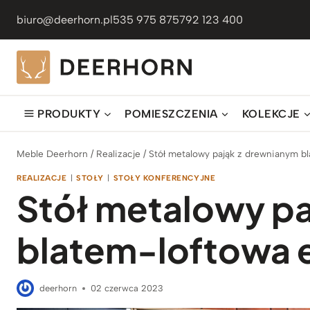
Przejdź
biuro@deerhorn.pl
535 975 875
792 123 400
do
treści
PRODUKTY
POMIESZCZENIA
KOLEKCJE
Meble Deerhorn
/
Realizacje
/
Stół metalowy pająk z drewnianym bl
REALIZACJE
|
STOŁY
|
STOŁY KONFERENCYJNE
Stół metalowy p
blatem-loftowa 
deerhorn
02 czerwca 2023