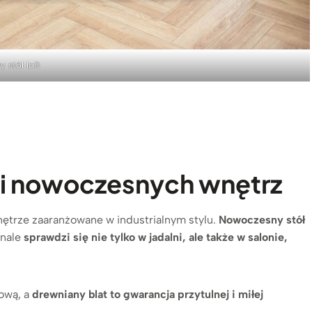
y stół loft
 i nowoczesnych wnętrz
ętrze zaaranżowane w industrialnym stylu.
Nowoczesny stół
onale
sprawdzi się nie tylko w jadalni, ale także w salonie,
ową, a
drewniany blat to gwarancja przytulnej i miłej