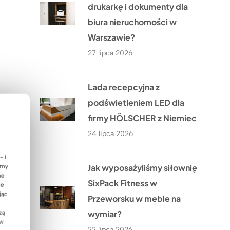
drukarkę i dokumenty dla
biura nieruchomości w
Warszawie?
27 lipca 2026
Lada recepcyjna z
podświetleniem LED dla
firmy HÖLSCHER z Niemiec
24 lipca 2026
- i
Jak wyposażyliśmy siłownię
emy
ne
SixPack Fitness w
ie
jąc
Przeworsku w meble na
wymiar?
zą
 w
22 lipca 2026