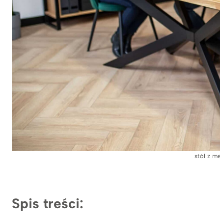
stół z m
Spis treści: