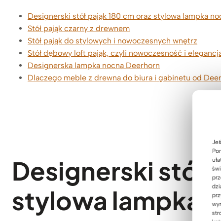
Designerski stół pająk 180 cm oraz stylowa lampka no
Stół pająk czarny z drewnem
Stół pająk do stylowych i nowoczesnych wnętrz
Stół dębowy loft pająk, czyli nowoczesność i eleganc
Designerska lampka nocna Deerhorn
Dlaczego meble z drewna do biura i gabinetu od De
Jeś
Pom
Designerski stół 
uła
świ
prz
dzi
stylowa lampka 
prz
wyr
str