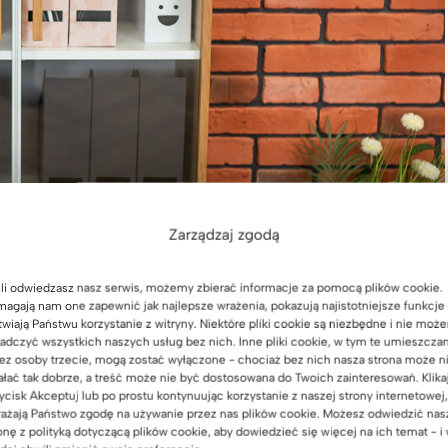
Zarządzaj zgodą
li odwiedzasz nasz serwis, możemy zbierać informacje za pomocą plików cookie.
agają nam one zapewnić jak najlepsze wrażenia, pokazują najistotniejsze funkcje 
twiają Państwu korzystanie z witryny. Niektóre pliki cookie są niezbędne i nie moż
adczyć wszystkich naszych usług bez nich. Inne pliki cookie, w tym te umieszcza
ez osoby trzecie, mogą zostać wyłączone - chociaż bez nich nasza strona może n
ałać tak dobrze, a treść może nie być dostosowana do Twoich zainteresowań. Klika
ycisk Akceptuj lub po prostu kontynuując korzystanie z naszej strony internetowej,
ażają Państwo zgodę na używanie przez nas plików cookie. Możesz odwiedzić nas
onę z polityką dotyczącą plików cookie, aby dowiedzieć się więcej na ich temat - i