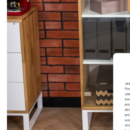
Jeś
Pom
uła
świ
prz
dzi
prz
wyr
str