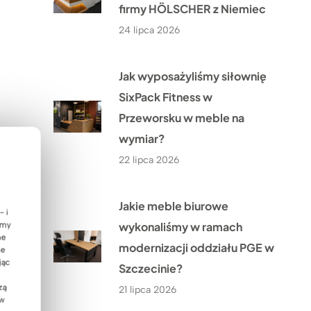
firmy HÖLSCHER z Niemiec
24 lipca 2026
Jak wyposażyliśmy siłownię
SixPack Fitness w
Przeworsku w meble na
wymiar?
22 lipca 2026
Jakie meble biurowe
- i
wykonaliśmy w ramach
emy
ne
modernizacji oddziału PGE w
ie
jąc
Szczecinie?
zą
21 lipca 2026
 w