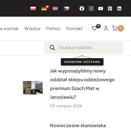
0
a wymiar
Wiedza
Pomoc
Kontakt
0
Wyszukiwarka
produktów
DARMOWA DOSTAWA
Jak wyposażyliśmy nowy
oddział sklepu odzieżowego
premium Szach Mat w
Jarosławiu?
05 sierpnia 2026
Nowoczesne stanowiska