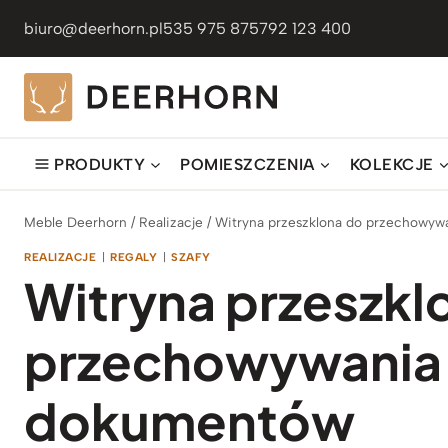
Przejdź
biuro@deerhorn.pl
535 975 875
792 123 400
do
treści
PRODUKTY
POMIESZCZENIA
KOLEKCJE
Meble Deerhorn
/
Realizacje
/
Witryna przeszklona do przechowyw
REALIZACJE
|
REGALY
|
SZAFY
Witryna przeszkl
przechowywania 
dokumentów