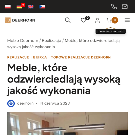
Przejdź
do
treści
0
0
DARMOWA DOSTAWA
Meble Deerhorn
/
Realizacje
/
Meble, które odzwierciedlają
wysoką jakość wykonania
REALIZACJE
|
BIURKA
|
TOPOWE REALIZACJE DEERHORN
Meble, które
odzwierciedlają wysoką
jakość wykonania
deerhorn
14 czerwca 2023