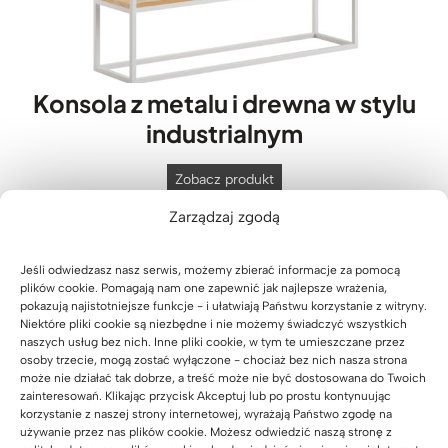
r
u
S
o
e
r
z
w
s
o
u
y
t
w
f
y
Konsola z metalu i drewna w stylu
e
l
l
z
industrialnym
a
e
d
d
”
ę
K
Zobacz produkt
y
l
b
o
B
o
Zarządzaj zgodą
o
n
l
f
w
s
u
t
y
Jeśli odwiedzasz nasz serwis, możemy zbierać informacje za pomocą
o
m
plików cookie. Pomagają nam one zapewnić jak najlepsze wrażenia,
m
l
pokazują najistotniejsze funkcje - i ułatwiają Państwu korzystanie z witryny.
b
a
Niektóre pliki cookie są niezbędne i nie możemy świadczyć wszystkich
l
naszych usług bez nich. Inne pliki cookie, w tym te umieszczane przez
z
osoby trzecie, mogą zostać wyłączone - chociaż bez nich nasza strona
a
m
może nie działać tak dobrze, a treść może nie być dostosowana do Twoich
t
e
zainteresowań. Klikając przycisk Akceptuj lub po prostu kontynuując
e
korzystanie z naszej strony internetowej, wyrażają Państwo zgodę na
t
używanie przez nas plików cookie. Możesz odwiedzić naszą stronę z
m
a