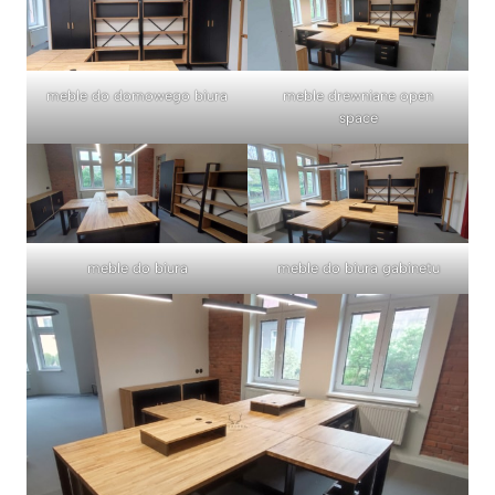
meble do domowego biura
meble drewniane open
space
meble do biura
meble do biura gabinetu